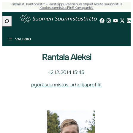
Kilpailut, kuntorastit – Rastilippu
Rastilipun ohjeet
Aloita suunnistus
Koulusuunnistus
Fin5
Kuvapankki
Etsi
VALIKKO
Rantala Aleksi
·
12.12.2014 15:45
·
pyöräsuunnistus
, 
urheilijaprofiilit