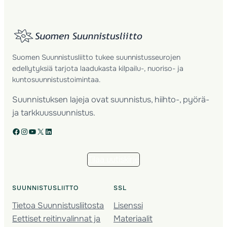
Suomen Suunnistusliitto tukee suunnistusseurojen
edellytyksiä tarjota laadukasta kilpailu-, nuoriso- ja
kuntosuunnistustoimintaa.
Suunnistuksen lajeja ovat suunnistus, hiihto-, pyörä-
ja tarkkuussuunnistus.
Facebook
Instagram
YouTube
X
LinkedIn
Tilaa uutiskirje
SUUNNISTUSLIITTO
SSL
Tietoa Suunnistusliitosta
Lisenssi
Eettiset reitinvalinnat ja
Materiaalit