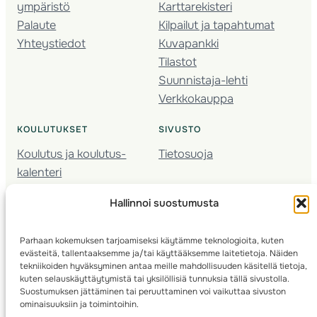
ympäristö
Karttarekisteri
Palaute
Kilpailut ja tapahtumat
Yhteystiedot
Kuvapankki
Tilastot
Suunnistaja-lehti
Verkkokauppa
KOULUTUKSET
SIVUSTO
Koulutus ja koulutus­
Tietosuoja
kalenteri
Nuorison koulutukset
Hallinnoi suostumusta
Seura­kehittäminen
Valmentaja­koulutus
Parhaan kokemuksen tarjoamiseksi käytämme teknologioita, kuten
Kartoitus
evästeitä, tallentaaksemme ja/tai käyttääksemme laitetietoja. Näiden
Ratamestari
tekniikoiden hyväksyminen antaa meille mahdollisuuden käsitellä tietoja,
kuten selauskäyttäytymistä tai yksilöllisiä tunnuksia tällä sivustolla.
Suostumuksen jättäminen tai peruuttaminen voi vaikuttaa sivuston
Suomen Suunnistusliitto
© 2025 ·
· Valimotie 10, 00380 Helsinki, Finland
ominaisuuksiin ja toimintoihin.