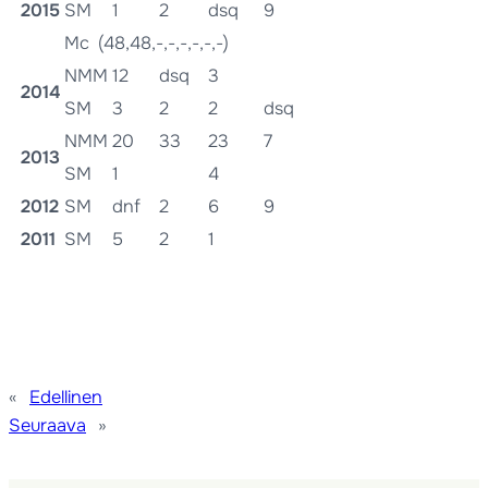
2015
SM
1
2
dsq
9
Mc (48,48,-,-,-,-,-,-)
NMM
12
dsq
3
2014
SM
3
2
2
dsq
NMM
20
33
23
7
2013
SM
1
4
2012
SM
dnf
2
6
9
2011
SM
5
2
1
«
Edellinen
Seuraava
»