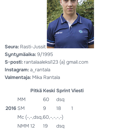
Seura:
Rasti-Jussit
Syntymäaika:
9/1995
S-posti:
rantalaaleksi123 (a) gmail.com
Instagram:
a_rantala
Valmentaja:
Mika Rantala
Pitkä
Keski
Sprint
Viesti
MM
60
dsq
2016
SM
9
18
1
Mc (-,-,dsq,60,-,-,-,-)
NMM
12
19
dsq