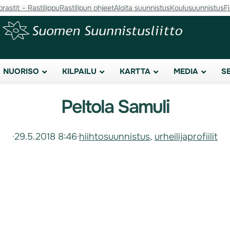
orastit – Rastilippu
Rastilipun ohjeet
Aloita suunnistus
Koulusuunnistus
F
NUORISO
KILPAILU
KARTTA
MEDIA
S
Peltola Samuli
·
29.5.2018 8:46
·
hiihtosuunnistus
, 
urheilijaprofiilit