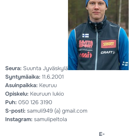
Seura:
Suunta Jyväskylä
Syntymäaika:
11.6.2001
Asuinpaikka:
Keuruu
Opiskelu:
Keuruun lukio
Puh:
050 126 3190
S-posti:
samuli949 (a) gmail.com
Instagram:
samulipeltola
E-