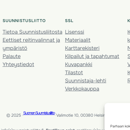
SUUNNISTUSLIITTO
SSL
Tietoa Suunnistusliitosta
Lisenssi
K
Eettiset reitinvalinnat ja
Materiaalit
k
ympäristö
Karttarekisteri
Palaute
Kilpailut ja tapahtumat
Yhteystiedot
Kuvapankki
V
Tilastot
K
Suunnistaja-lehti
Verkkokauppa
Suomen Suunnistusliitto
© 2025 ·
· Valimotie 10, 00380 Helsinki, Finland
Parhaan kok