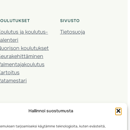
KOULUTUKSET
SIVUSTO
oulutus ja koulutus­
Tietosuoja
alenteri
Nuorison koulutukset
Seura­kehittäminen
almentaja­koulutus
artoitus
Ratamestari
Hallinnoi suostumusta
emuksen tarjoamiseksi käytämme teknologioita, kuten evästeitä,