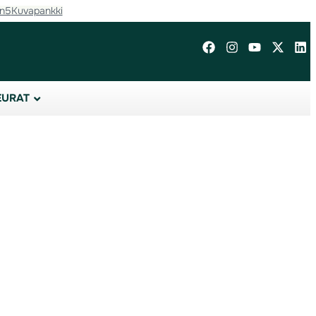
in5
Kuvapankki
EURAT