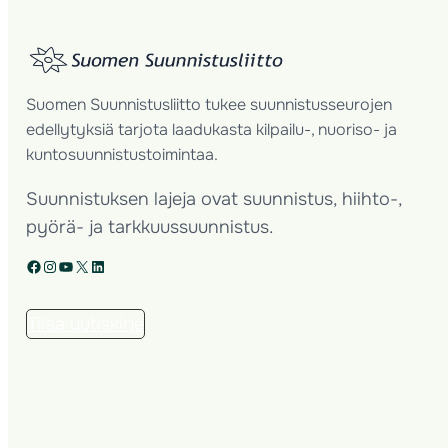
Suomen Suunnistusliitto tukee suunnistusseurojen
edellytyksiä tarjota laadukasta kilpailu-, nuoriso- ja
kuntosuunnistustoimintaa.
Suunnistuksen lajeja ovat suunnistus, hiihto-,
pyörä- ja tarkkuussuunnistus.
Facebook
Instagram
YouTube
X
LinkedIn
Tilaa uutiskirje