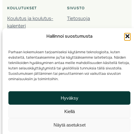
KOULUTUKSET
SIVUSTO
Koulutus ja koulutus­
Tietosuoja
kalenteri
Nuorison koulutukset
Hallinnoi suostumusta
Seura­kehittäminen
Valmentaja­koulutus
Parhaan kokemuksen tarjoamiseksi käytämme teknologioita, kuten
Kartoitus
evästeitä, tallentaaksemme ja/tai käyttääksemme laitetietoja. Näiden
Ratamestari
tekniikoiden hyväksyminen antaa meille mahdollisuuden käsitellä tietoja,
kuten selauskäyttäytymistä tai yksilöllisiä tunnuksia tällä sivustolla.
Suostumuksen jättäminen tai peruuttaminen voi vaikuttaa sivuston
Suomen Suunnistusliitto
© 2025 ·
· Valimotie 10, 00380 Helsinki, Finland
ominaisuuksiin ja toimintoihin.
info(a)suunnistusliitto.fi,
Rastilipun asiat
: rastilippu(a)suunnistusliitto.fi
Hyväksy
Kilpailut ja kuntorastit – Rastilippu
:::
Rastilipun ohjeet
Kiellä
RSS
Näytä asetukset
Etsi