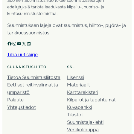
Suomen Suunnistusliitto tukee suunnistusseurojen
edellytyksiä tarjota laadukasta kilpailu-, nuoriso- ja
kuntosuunnistustoimintaa.
Suunnistuksen lajeja ovat suunnistus, hiihto-, pyörä- ja
tarkkuussuunnistus.
Facebook
Instagram
YouTube
X
LinkedIn
Tilaa uutiskirje
SUUNNISTUSLIITTO
SSL
Tietoa Suunnistusliitosta
Lisenssi
Eettiset reitinvalinnat ja
Materiaalit
ympäristö
Karttarekisteri
Palaute
Kilpailut ja tapahtumat
Yhteystiedot
Kuvapankki
Tilastot
Suunnistaja-lehti
Verkkokauppa