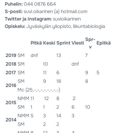
Puhelin:
044 0876 664
S-posti:
suvi.oikarinen (a) hotmail.com
Twitter ja Instagram:
suvioikarinen
Opiskelu:
Jyväskylän yliopisto, liikuntabiologia
Spr-
Pitkä
Keski
Sprint
Viesti
Epitkä
v
2019
SM
dnf
13
7
2018
SM
10
dnf
2017
SM
11
6
9
5
SM
9
18
8
2016
Mc (25,-,-,-,-,-,-,-,-)
NMM
11
12
8
2
2015
SM
1
1
2
6
10
NMM
5
3
14
3
2014
SM
2
2
NMM
8
12
3
4