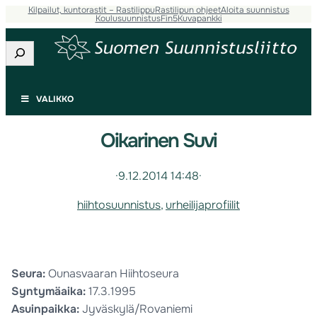
Kilpailut, kuntorastit – Rastilippu
Rastilipun ohjeet
Aloita suunnistus
Koulusuunnistus
Fin5
Kuvapankki
Etsi
VALIKKO
Oikarinen Suvi
·
9.12.2014 14:48
·
hiihtosuunnistus
, 
urheilijaprofiilit
Seura:
Ounasvaaran Hiihtoseura
Syntymäaika:
17.3.1995
Asuinpaikka:
Jyväskylä/Rovaniemi