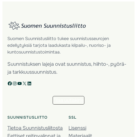
Suomen Suunnistusliitto tukee suunnistusseurojen
edellytyksiä tarjota laadukasta kilpailu-, nuoriso- ja
kuntosuunnistustoimintaa.
Suunnistuksen lajeja ovat suunnistus, hiihto-, pyörä-
ja tarkkuussuunnistus.
Facebook
Instagram
YouTube
X
LinkedIn
Tilaa uutiskirje
SUUNNISTUSLIITTO
SSL
Tietoa Suunnistusliitosta
Lisenssi
Eettiset reitinvalinnat ja
Materiaalit