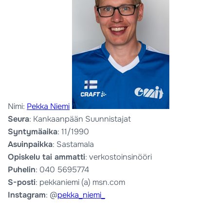
Nimi:
Pekka Niemi
Seura
: Kankaanpään Suunnistajat
Syntymäaika
: 11/1990
Asuinpaikka
: Sastamala
Opiskelu tai ammatti
: verkostoinsinööri
Puhelin
: 040 5695774
S-posti
: pekkaniemi (a) msn.com
Instagram
: @
pekka_niemi_