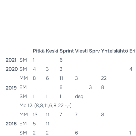
Pitkä
Keski
Sprint
Viesti
Sprv
Yhteislähtö
Er
2021
SM
1
6
2020
SM
4
3
3
4
MM
8
6
11
3
22
EM
8
3
8
2019
SM
1
1
1
dsq
Mc 12. (8,8,11,6,8,22,-,-)
MM
13
11
7
7
8
2018
EM
5
11
SM
2
2
6
1