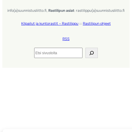
info(a)suunnistusliitto.fi,
Rastilipun asiat
: rastilippu(a)suunnistusliitto.fi
Kilpailut ja kuntorastit – Rastilippu
:::
Rastilipun ohjeet
RSS
Etsi