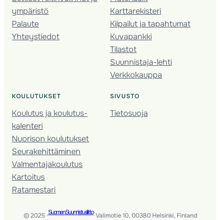
ympäristö
Karttarekisteri
Palaute
Kilpailut ja tapahtumat
Yhteystiedot
Kuvapankki
Tilastot
Suunnistaja-lehti
Verkkokauppa
KOULUTUKSET
SIVUSTO
Koulutus ja koulutus­
Tietosuoja
kalenteri
Nuorison koulutukset
Seura­kehittäminen
Valmentaja­koulutus
Kartoitus
Ratamestari
Suomen Suunnistusliitto
© 2025 ·
· Valimotie 10, 00380 Helsinki, Finland