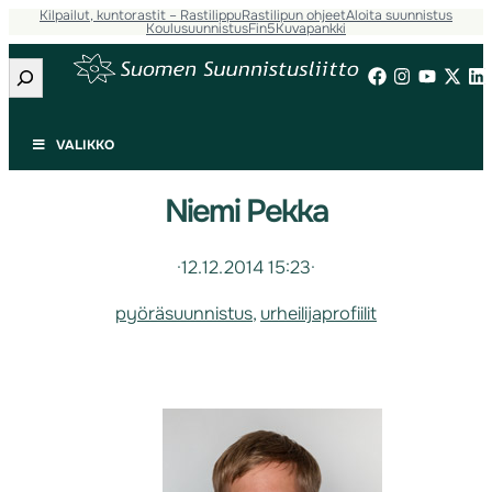
Kilpailut, kuntorastit – Rastilippu
Rastilipun ohjeet
Aloita suunnistus
Koulusuunnistus
Fin5
Kuvapankki
Etsi
VALIKKO
Niemi Pekka
·
12.12.2014 15:23
·
pyöräsuunnistus
, 
urheilijaprofiilit