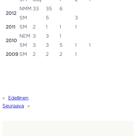
NMM
33
35
6
2012
SM
5
3
2011
SM
2
1
1
1
NEM
3
3
1
2010
SM
3
3
5
1
1
2009
SM
2
2
2
1
«
Edellinen
Seuraava
»