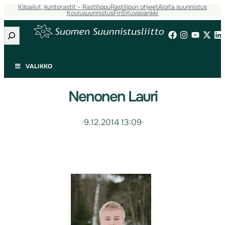
Kilpailut, kuntorastit – Rastilippu
Rastilipun ohjeet
Aloita suunnistus
Koulusuunnistus
Fin5
Kuvapankki
Etsi
VALIKKO
Nenonen Lauri
·
9.12.2014 13:09
·