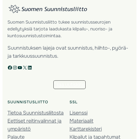
Suomen Suunnistusliitto tukee suunnistusseurojen
edellytyksiä tarjota laadukasta kilpailu-, nuoriso- ja
kuntosuunnistustoimintaa.
Suunnistuksen lajeja ovat suunnistus, hiihto-, pyörä-
ja tarkkuussuunnistus.
Facebook
Instagram
YouTube
X
LinkedIn
Tilaa uutiskirje
SUUNNISTUSLIITTO
SSL
Tietoa Suunnistusliitosta
Lisenssi
Eettiset reitinvalinnat ja
Materiaalit
ympäristö
Karttarekisteri
Palaute
Kilpailut ja tapahtumat