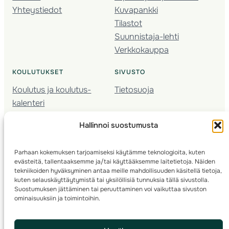
Yhteystiedot
Kuvapankki
Tilastot
Suunnistaja-lehti
Verkkokauppa
KOULUTUKSET
SIVUSTO
Koulutus ja koulutus­
Tietosuoja
kalenteri
Nuorison koulutukset
Hallinnoi suostumusta
Seura­kehittäminen
Valmentaja­koulutus
Parhaan kokemuksen tarjoamiseksi käytämme teknologioita, kuten
Kartoitus
evästeitä, tallentaaksemme ja/tai käyttääksemme laitetietoja. Näiden
Ratamestari
tekniikoiden hyväksyminen antaa meille mahdollisuuden käsitellä tietoja,
kuten selauskäyttäytymistä tai yksilöllisiä tunnuksia tällä sivustolla.
Suostumuksen jättäminen tai peruuttaminen voi vaikuttaa sivuston
Suomen Suunnistusliitto
© 2025 ·
· Valimotie 10, 00380 Helsinki, Finland
ominaisuuksiin ja toimintoihin.
info(a)suunnistusliitto.fi,
Rastilipun asiat
: rastilippu(a)suunnistusliitto.fi