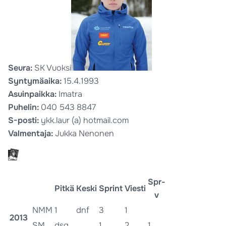
Seura:
SK Vuoksi
Syntymäaika:
15.4.1993
Asuinpaikka:
Imatra
Puhelin:
040 543 8847
S-posti:
ykk.laur (a) hotmail.com
Valmentaja:
Jukka Nenonen
Spr-
Pitkä
Keski
Sprint
Viesti
v
NMM
1
dnf
3
1
2013
SM
dsq
1
2
1