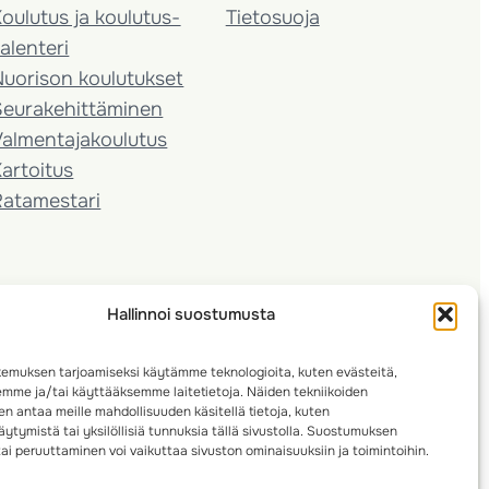
oulutus ja koulutus­
Tietosuoja
alenteri
Nuorison koulutukset
Seura­kehittäminen
almentaja­koulutus
artoitus
Ratamestari
Hallinnoi suostumusta
emuksen tarjoamiseksi käytämme teknologioita, kuten evästeitä,
emme ja/tai käyttääksemme laitetietoja. Näiden tekniikoiden
n antaa meille mahdollisuuden käsitellä tietoja, kuten
ytymistä tai yksilöllisiä tunnuksia tällä sivustolla. Suostumuksen
ai peruuttaminen voi vaikuttaa sivuston ominaisuuksiin ja toimintoihin.