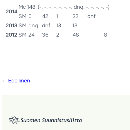
Mc 148. (-, -, -, -, -, -, -, dnq, -, -, -, -, -)
2014
SM
5
42
1
22
dnf
2013
SM
dnq
dnf
13
13
2012
SM
24
36
2
48
8
«
Edellinen