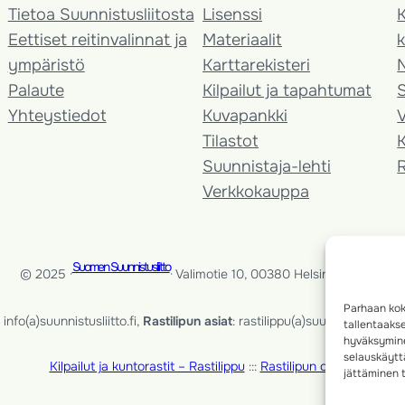
Tietoa Suunnistusliitosta
Lisenssi
K
Eettiset reitinvalinnat ja
Materiaalit
k
ympäristö
Karttarekisteri
Palaute
Kilpailut ja tapahtumat
Yhteystiedot
Kuvapankki
V
Tilastot
K
Suunnistaja-lehti
Verkkokauppa
Suomen Suunnistusliitto
© 2025 ·
· Valimotie 10, 00380 Helsinki, Finland
Parhaan kok
info(a)suunnistusliitto.fi,
Rastilipun asiat
: rastilippu(a)suunnistusliitto.fi
tallentaaks
hyväksymine
selauskäyttä
Kilpailut ja kuntorastit – Rastilippu
:::
Rastilipun ohjeet
jättäminen t