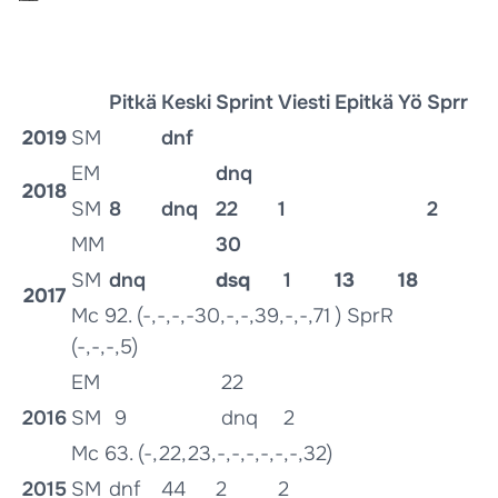
Pitkä
Keski
Sprint
Viesti
Epitkä
Yö
Sprr
2019
SM
dnf
EM
dnq
2018
SM
8
dnq
22
1
2
MM
30
SM
dnq
dsq
1
13
18
2017
Mc 92. (-,-,-,-30,-,-,39,-,-,71 ) SprR
(-,-,-,5)
EM
22
2016
SM
9
dnq
2
Mc 63. (-,22,23,-,-,-,-,-,-,32)
2015
SM
dnf
44
2
2