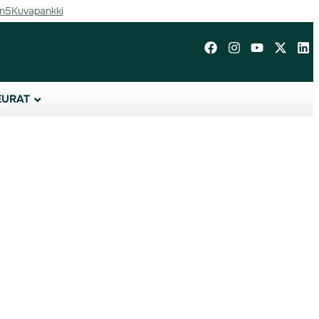
in5
Kuvapankki
EURAT