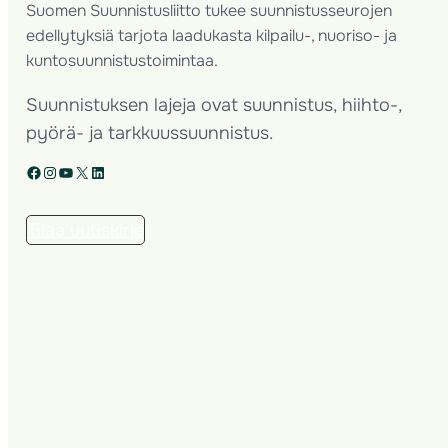
Suomen Suunnistusliitto tukee suunnistusseurojen
edellytyksiä tarjota laadukasta kilpailu-, nuoriso- ja
kuntosuunnistustoimintaa.
Suunnistuksen lajeja ovat suunnistus, hiihto-,
pyörä- ja tarkkuussuunnistus.
Facebook
Instagram
YouTube
X
LinkedIn
Tilaa uutiskirje