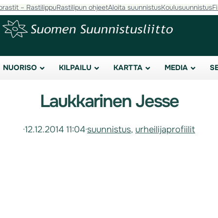
orastit – Rastilippu
Rastilipun ohjeet
Aloita suunnistus
Koulusuunnistus
F
NUORISO
KILPAILU
KARTTA
MEDIA
S
Laukkarinen Jesse
·
12.12.2014 11:04
·
suunnistus
, 
urheilijaprofiilit