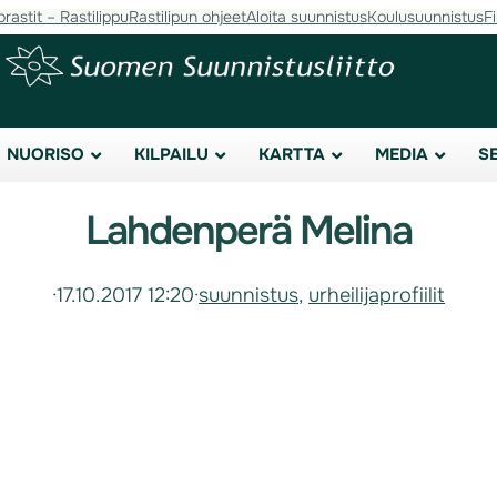
orastit – Rastilippu
Rastilipun ohjeet
Aloita suunnistus
Koulusuunnistus
F
NUORISO
KILPAILU
KARTTA
MEDIA
S
Lahdenperä Melina
·
17.10.2017 12:20
·
suunnistus
, 
urheilijaprofiilit