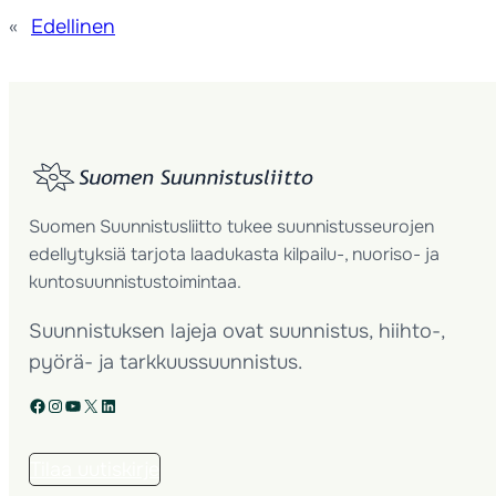
«
Edellinen
Suomen Suunnistusliitto tukee suunnistusseurojen
edellytyksiä tarjota laadukasta kilpailu-, nuoriso- ja
kuntosuunnistustoimintaa.
Suunnistuksen lajeja ovat suunnistus, hiihto-,
pyörä- ja tarkkuussuunnistus.
Facebook
Instagram
YouTube
X
LinkedIn
Tilaa uutiskirje