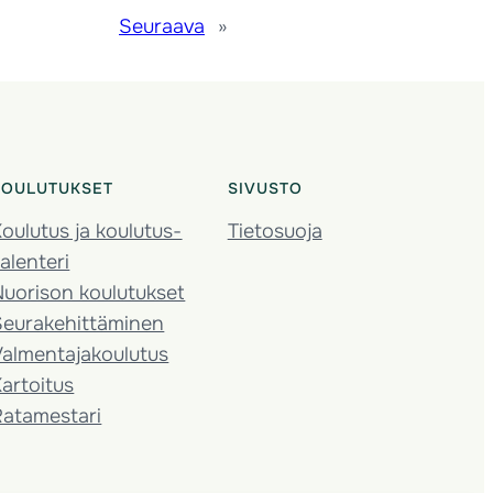
Seuraava
»
KOULUTUKSET
SIVUSTO
oulutus ja koulutus­
Tietosuoja
alenteri
Nuorison koulutukset
Seura­kehittäminen
almentaja­koulutus
artoitus
Ratamestari