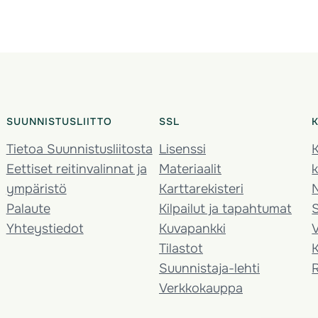
SUUNNISTUSLIITTO
SSL
Tietoa Suunnistusliitosta
Lisenssi
K
Eettiset reitinvalinnat ja
Materiaalit
k
ympäristö
Karttarekisteri
Palaute
Kilpailut ja tapahtumat
Yhteystiedot
Kuvapankki
V
Tilastot
K
Suunnistaja-lehti
Verkkokauppa