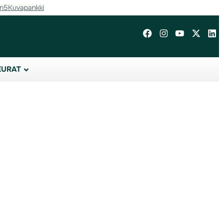
in5
Kuvapankki
EURAT