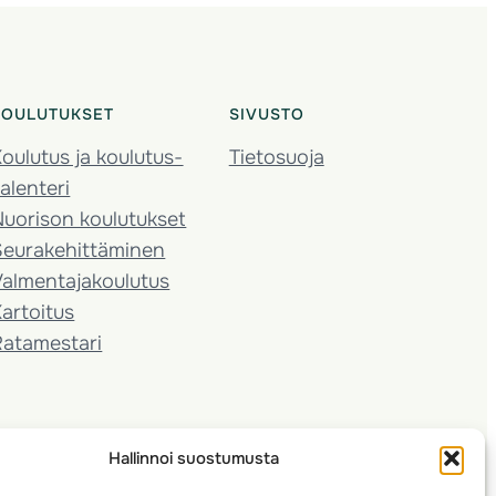
KOULUTUKSET
SIVUSTO
oulutus ja koulutus­
Tietosuoja
alenteri
Nuorison koulutukset
Seura­kehittäminen
almentaja­koulutus
artoitus
Ratamestari
Hallinnoi suostumusta