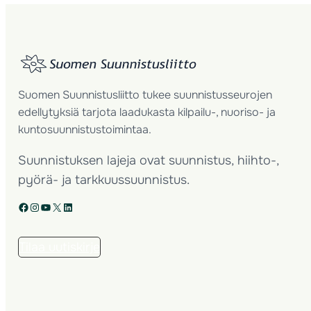
Suomen Suunnistusliitto tukee suunnistusseurojen
edellytyksiä tarjota laadukasta kilpailu-, nuoriso- ja
kuntosuunnistustoimintaa.
Suunnistuksen lajeja ovat suunnistus, hiihto-,
pyörä- ja tarkkuussuunnistus.
Facebook
Instagram
YouTube
X
LinkedIn
Tilaa uutiskirje