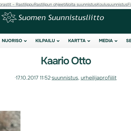
orastit – Rastilippu
Rastilipun ohjeet
Aloita suunnistus
Koulusuunnistus
F
NUORISO
KILPAILU
KARTTA
MEDIA
S
Kaario Otto
·
17.10.2017 11:52
·
suunnistus
, 
urheilijaprofiilit