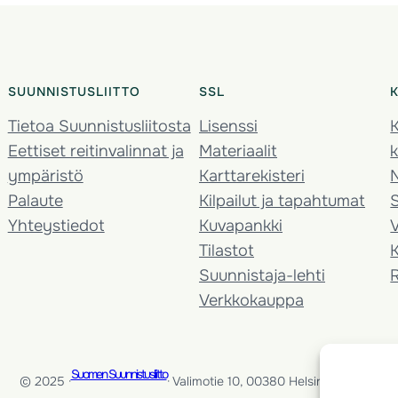
SUUNNISTUSLIITTO
SSL
Tietoa Suunnistusliitosta
Lisenssi
K
Eettiset reitinvalinnat ja
Materiaalit
k
ympäristö
Karttarekisteri
Palaute
Kilpailut ja tapahtumat
Yhteystiedot
Kuvapankki
V
Tilastot
K
Suunnistaja-lehti
Verkkokauppa
Suomen Suunnistusliitto
© 2025 ·
· Valimotie 10, 00380 Helsinki, Finland