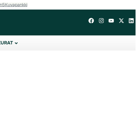
in5
Kuvapankki
EURAT