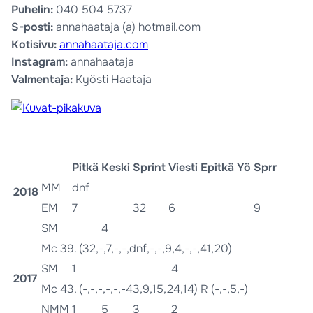
Puhelin:
040 504 5737
S-posti:
annahaataja (a) hotmail.com
Kotisivu:
annahaataja.com
Instagram:
annahaataja
Valmentaja:
Kyösti Haataja
Pitkä
Keski
Sprint
Viesti
Epitkä
Yö
Sprr
MM
dnf
2018
EM
7
32
6
9
SM
4
Mc 39. (32,-,7,-,-,dnf,-,-,9,4,-,-,41,20)
SM
1
4
2017
Mc 43. (-,-,-,-,-,-43,9,15,24,14) R (-,-,5,-)
NMM
1
5
3
2