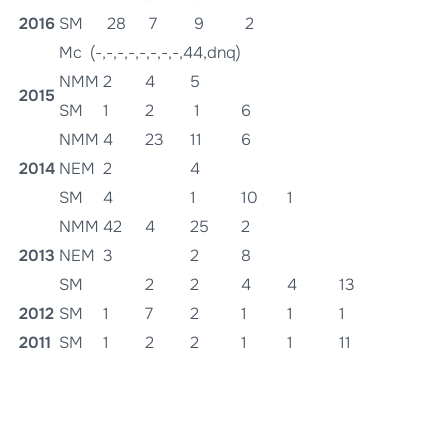
2016
SM
28
7
9
2
Mc (-,-,-,-,-,-,-,-,44,dnq)
NMM
2
4
5
2015
SM
1
2
1
6
NMM
4
23
11
6
2014
NEM
2
4
SM
4
1
10
1
NMM
42
4
25
2
2013
NEM
3
2
8
SM
2
2
4
4
13
2012
SM
1
7
2
1
1
1
2011
SM
1
2
2
1
1
11