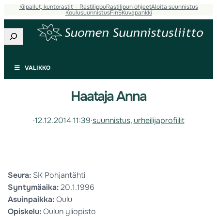
Kilpailut, kuntorastit – Rastilippu
Rastilipun ohjeet
Aloita suunnistus
Koulusuunnistus
Fin5
Kuvapankki
Etsi
VALIKKO
Haataja Anna
·
12.12.2014 11:39
·
suunnistus
, 
urheilijaprofiilit
Seura:
SK Pohjantähti
Syntymäaika:
20.1.1996
Asuinpaikka:
Oulu
Opiskelu:
Oulun yliopisto