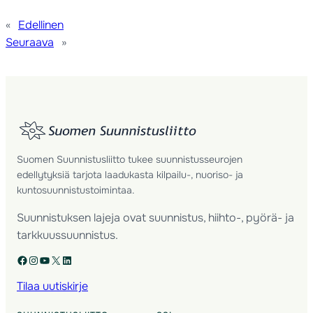
«
Edellinen
Seuraava
»
Suomen Suunnistusliitto tukee suunnistusseurojen
edellytyksiä tarjota laadukasta kilpailu-, nuoriso- ja
kuntosuunnistustoimintaa.
Suunnistuksen lajeja ovat suunnistus, hiihto-, pyörä- ja
tarkkuussuunnistus.
Facebook
Instagram
YouTube
X
LinkedIn
Tilaa uutiskirje