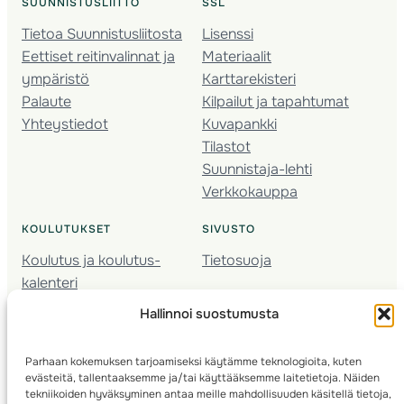
SUUNNISTUSLIITTO
SSL
Tietoa Suunnistusliitosta
Lisenssi
Eettiset reitinvalinnat ja
Materiaalit
ympäristö
Karttarekisteri
Palaute
Kilpailut ja tapahtumat
Yhteystiedot
Kuvapankki
Tilastot
Suunnistaja-lehti
Verkkokauppa
KOULUTUKSET
SIVUSTO
Koulutus ja koulutus­
Tietosuoja
kalenteri
Nuorison koulutukset
Hallinnoi suostumusta
Seura­kehittäminen
Valmentaja­koulutus
Parhaan kokemuksen tarjoamiseksi käytämme teknologioita, kuten
Kartoitus
evästeitä, tallentaaksemme ja/tai käyttääksemme laitetietoja. Näiden
Ratamestari
tekniikoiden hyväksyminen antaa meille mahdollisuuden käsitellä tietoja,