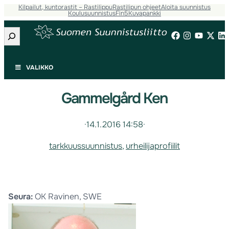
Kilpailut, kuntorastit – Rastilippu
Rastilipun ohjeet
Aloita suunnistus
Koulusuunnistus
Fin5
Kuvapankki
Etsi
VALIKKO
Gammelgård Ken
·
14.1.2016 14:58
·
tarkkuussuunnistus
, 
urheilijaprofiilit
Seura:
OK Ravinen, SWE