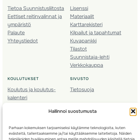
Tietoa Suunnistusliitosta
Lisenssi
Eettiset reitinvalinnat ja
Materiaalit
ympäristö
Karttarekisteri
Palaute
Kilpailut ja tapahtumat
Yhteystiedot
Kuvapankki
Tilastot
Suunnistaja-lehti
Verkkokauppa
KOULUTUKSET
SIVUSTO
Koulutus ja koulutus­
Tietosuoja
kalenteri
Nuorison koulutukset
Hallinnoi suostumusta
Seura­kehittäminen
Valmentaja­koulutus
Parhaan kokemuksen tarjoamiseksi käytämme teknologioita, kuten
Kartoitus
evästeitä, tallentaaksemme ja/tai käyttääksemme laitetietoja. Näiden
Ratamestari
tekniikoiden hyväksyminen antaa meille mahdollisuuden käsitellä tietoja,