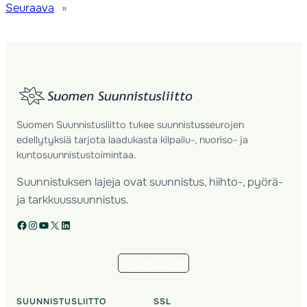
Seuraava
»
Suomen Suunnistusliitto tukee suunnistusseurojen
edellytyksiä tarjota laadukasta kilpailu-, nuoriso- ja
kuntosuunnistustoimintaa.
Suunnistuksen lajeja ovat suunnistus, hiihto-, pyörä-
ja tarkkuussuunnistus.
Facebook
Instagram
YouTube
X
LinkedIn
Tilaa uutiskirje
SUUNNISTUSLIITTO
SSL