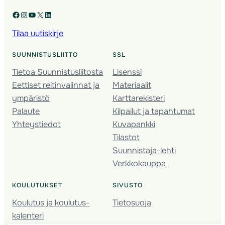
Facebook
Instagram
YouTube
X
LinkedIn
Tilaa uutiskirje
SUUNNISTUSLIITTO
SSL
Tietoa Suunnistusliitosta
Lisenssi
Eettiset reitinvalinnat ja
Materiaalit
ympäristö
Karttarekisteri
Palaute
Kilpailut ja tapahtumat
Yhteystiedot
Kuvapankki
Tilastot
Suunnistaja-lehti
Verkkokauppa
KOULUTUKSET
SIVUSTO
Koulutus ja koulutus­
Tietosuoja
kalenteri