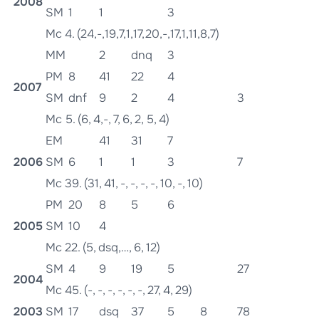
2008
SM
1
1
3
Mc 4. (24,-,19,7,1,17,20,-,17,1,11,8,7)
MM
2
dnq
3
PM
8
41
22
4
2007
SM
dnf
9
2
4
3
Mc 5. (6, 4,-, 7, 6, 2, 5, 4)
EM
41
31
7
2006
SM
6
1
1
3
7
Mc 39. (31, 41, -, -, -, -, 10, -, 10)
PM
20
8
5
6
2005
SM
10
4
Mc 22. (5, dsq,…, 6, 12)
SM
4
9
19
5
27
2004
Mc 45. (-, -, -, -, -, -, 27, 4, 29)
2003
SM
17
dsq
37
5
8
78