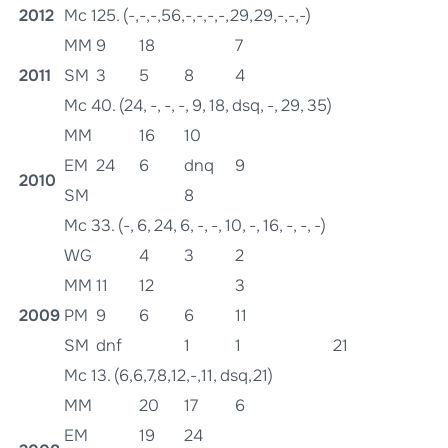
2012
Mc 125. (-,-,-,56,-,-,-,-,29,29,-,-,-)
MM
9
18
7
2011
SM
3
5
8
4
Mc 40. (24, -, -, -, 9, 18, dsq, -, 29, 35)
MM
16
10
EM
24
6
dnq
9
2010
SM
8
Mc 33. (-, 6, 24, 6, -, -, 10, -, 16, -, -, -)
WG
4
3
2
MM
11
12
3
2009
PM
9
6
6
11
SM
dnf
1
1
21
Mc 13. (6,6,7,8,12,-,11, dsq,21)
MM
20
17
6
EM
19
24