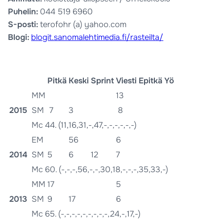
Puhelin:
044 519 6960
S-posti:
terofohr (a) yahoo.com
Blogi:
blogit.sanomalehtimedia.fi/rasteilta/
Pitkä
Keski
Sprint
Viesti
Epitkä
Yö
MM
13
2015
SM
7
3
8
Mc 44. (11,16,31,-,47,-,-,-,-,-,-)
EM
56
6
2014
SM
5
6
12
7
Mc 60. (-,-,-,56,-,-,30,18,-,-,-,35,33,-)
MM
17
5
2013
SM
9
17
6
Mc 65. (-,-,-,-,-,-,-,-,-,24,-,17,-)