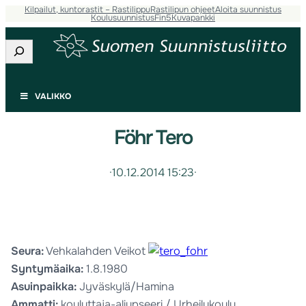
Kilpailut, kuntorastit – Rastilippu
Rastilipun ohjeet
Aloita suunnistus
Koulusuunnistus
Fin5
Kuvapankki
Etsi
VALIKKO
Föhr Tero
·
10.12.2014 15:23
·
Seura:
Vehkalahden Veikot
Syntymäaika:
1.8.1980
Asuinpaikka:
Jyväskylä/Hamina
Ammatti:
kouluttaja-aliupseeri / Urheilukoulu