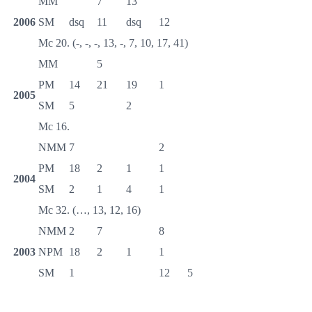
MM
7
13
2006
SM
dsq
11
dsq
12
Mc 20. (-, -, -, 13, -, 7, 10, 17, 41)
MM
5
PM
14
21
19
1
2005
SM
5
2
Mc 16.
NMM
7
2
PM
18
2
1
1
2004
SM
2
1
4
1
Mc 32. (…, 13, 12, 16)
NMM
2
7
8
2003
NPM
18
2
1
1
SM
1
12
5