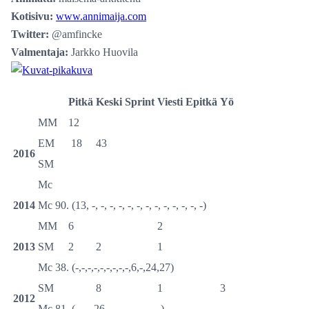
Kotisivu:
www.annimaija.com
Twitter:
@amfincke
Valmentaja:
Jarkko Huovila
Pitkä
Keski
Sprint
Viesti
Epitkä
Yö
MM
12
EM
18
43
2016
SM
Mc
2014
Mc 90. (13, -, -, -, -, -, -, -, -, -, -, -, -, -)
MM
6
2
2013
SM
2
2
1
Mc 38. (-,-,-,-,-,-,-,-,-,6,-,24,27)
SM
8
1
3
2012
Mc 81. (-,-,-,26,-,-,-,-,-,-,-,-,-)