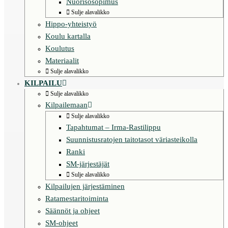
Nuorisosopimus
Sulje alavalikko
Hippo-yhteistyö
Koulu kartalla
Koulutus
Materiaalit
Sulje alavalikko
KILPAILU
Sulje alavalikko
Kilpailemaan
Sulje alavalikko
Tapahtumat – Irma-Rastilippu
Suunnistusratojen taitotasot väriasteikolla
Ranki
SM-järjestäjät
Sulje alavalikko
Kilpailujen järjestäminen
Ratamestaritoiminta
Säännöt ja ohjeet
SM-ohjeet