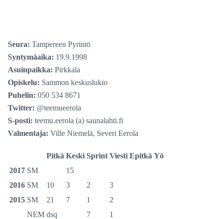
Seura:
Tampereen Pyrintö
Syntymäaika:
19.9.1998
Asuinpaikka:
Pirkkala
Opiskelu:
Sammon keskuslukio
Puhelin:
050 534 8671
Twitter:
@teemueerola
S-posti:
teemu.eerola (a) saunalahti.fi
Valmentaja:
Ville Niemelä, Severi Eerola
Pitkä
Keski
Sprint
Viesti
Epitkä
Yö
2017
SM
15
2016
SM
10
3
2
3
2015
SM
21
7
1
2
NEM
dsq
7
1