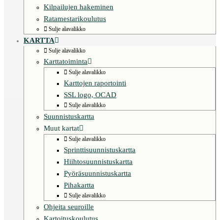
Kilpailujen hakeminen
Ratamestarikoulutus
Sulje alavalikko
KARTTA
Sulje alavalikko
Karttatoiminta
Sulje alavalikko
Karttojen raportointi
SSL logo, OCAD
Sulje alavalikko
Suunnistuskartta
Muut kartat
Sulje alavalikko
Sprinttisuunnistuskartta
Hiihtosuunnistuskartta
Pyöräsuunnistuskartta
Pihakartta
Sulje alavalikko
Ohjeita seuroille
Kartoituskoulutus