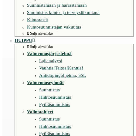
Suunnistamaan ja harrastamaan
Suunnistus kunto- ja terveysliikuntana
Kiintorastit
Kuntosuunnistajan vakuutus
Sulje alavalikko
HUIPPU
Sulje alavalikko
Valmennusjärjestelmä
Lajianalyysi
Vauhtia!Taitoa!Kanttia!
Antidopingohjelma, SSL
Valmennusryhmät
Suunnistus
Hiihtosuunnistus
Pyöräsuunnistus
Valintaohjeet
Suunnistus
Hiihtosuunnistus
Pyöräsuunnistus