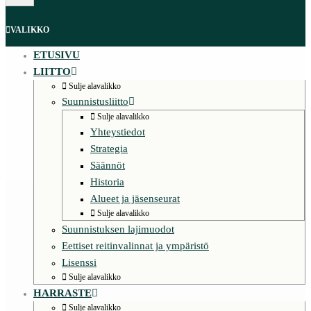
VALIKKO
ETUSIVU
LIITTO
Sulje alavalikko
Suunnistusliitto
Sulje alavalikko
Yhteystiedot
Strategia
Säännöt
Historia
Alueet ja jäsenseurat
Sulje alavalikko
Suunnistuksen lajimuodot
Eettiset reitinvalinnat ja ympäristö
Lisenssi
Sulje alavalikko
HARRASTE
Sulje alavalikko