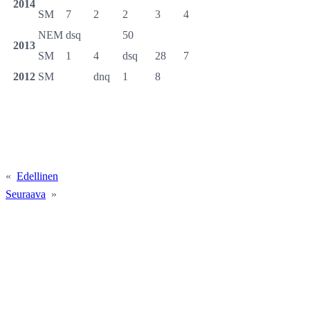
2014
SM
7
2
2
3
4
NEM
dsq
50
2013
SM
1
4
dsq
28
7
2012
SM
dnq
1
8
«
Edellinen
Seuraava
»