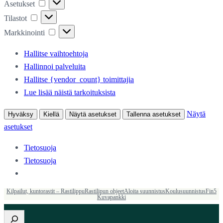
Asetukset
Asetukset
Tilastot
Tilastot
Markkinointi
Markkinointi
Hallitse vaihtoehtoja
Hallinnoi palveluita
Hallitse {vendor_count} toimittajia
Lue lisää näistä tarkoituksista
Näytä
Hyväksy
Kiellä
Näytä asetukset
Tallenna asetukset
asetukset
Tietosuoja
Tietosuoja
Kilpailut, kuntorastit – Rastilippu
Rastilipun ohjeet
Aloita suunnistus
Koulusuunnistus
Fin5
Kuvapankki
Etsi