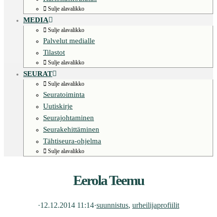
Sulje alavalikko
MEDIA
Sulje alavalikko
Palvelut medialle
Tilastot
Sulje alavalikko
SEURAT
Sulje alavalikko
Seuratoiminta
Uutiskirje
Seurajohtaminen
Seurakehittäminen
Tähtiseura-ohjelma
Sulje alavalikko
Eerola Teemu
·
12.12.2014 11:14
·
suunnistus
, 
urheilijaprofiilit