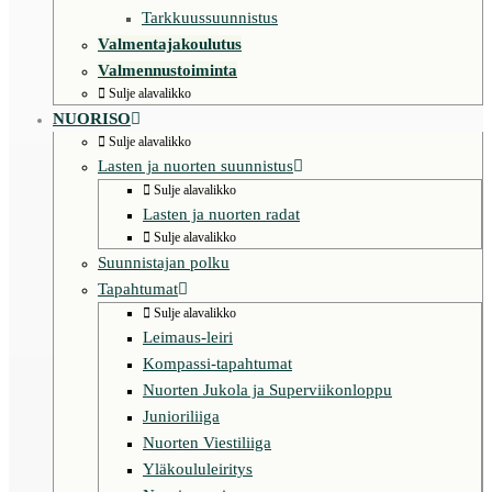
Tarkkuussuunnistus
Valmentajakoulutus
Valmennustoiminta
Sulje alavalikko
NUORISO
Sulje alavalikko
Lasten ja nuorten suunnistus
Sulje alavalikko
Lasten ja nuorten radat
Sulje alavalikko
Suunnistajan polku
Tapahtumat
Sulje alavalikko
Leimaus-leiri
Kompassi-tapahtumat
Nuorten Jukola ja Superviikonloppu
Junioriliiga
Nuorten Viestiliiga
Yläkoululeiritys