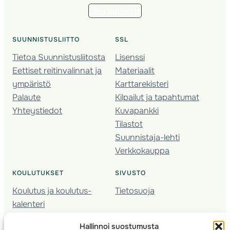
Tilaa uutiskirje
SUUNNISTUSLIITTO
SSL
Tietoa Suunnistusliitosta
Lisenssi
Eettiset reitinvalinnat ja
Materiaalit
ympäristö
Karttarekisteri
Palaute
Kilpailut ja tapahtumat
Yhteystiedot
Kuvapankki
Tilastot
Suunnistaja-lehti
Verkkokauppa
KOULUTUKSET
SIVUSTO
Koulutus ja koulutus­
Tietosuoja
kalenteri
Nuorison koulutukset
Hallinnoi suostumusta