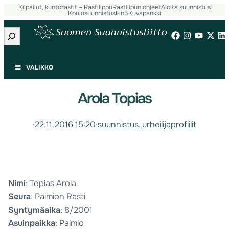
Kilpailut, kuntorastit – Rastilippu
Rastilipun ohjeet
Aloita suunnistus
Koulusuunnistus
Fin5
Kuvapankki
Etsi
VALIKKO
Arola Topias
·
22.11.2016 15:20
·
suunnistus
, 
urheilijaprofiilit
Nimi
: Topias Arola
Seura
: Paimion Rasti
Syntymäaika
: 8/2001
Asuinpaikka
: Paimio