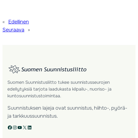
«
Edellinen
Seuraava
»
Suomen Suunnistusliitto tukee suunnistusseurojen
edellytyksiä tarjota laadukasta kilpailu-, nuoriso- ja
kuntosuunnistustoimintaa.
Suunnistuksen lajeja ovat suunnistus, hiihto-, pyörä-
ja tarkkuussuunnistus.
Facebook
Instagram
YouTube
X
LinkedIn