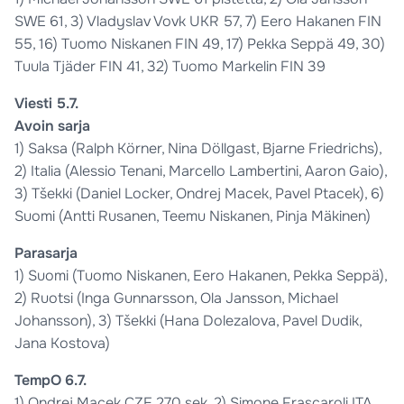
SWE 61, 3) Vladyslav Vovk UKR 57, 7) Eero Hakanen FIN
55, 16) Tuomo Niskanen FIN 49, 17) Pekka Seppä 49, 30)
Tuula Tjäder FIN 41, 32) Tuomo Markelin FIN 39
Viesti 5.7.
Avoin sarja
1) Saksa (Ralph Körner, Nina Döllgast, Bjarne Friedrichs),
2) Italia (Alessio Tenani, Marcello Lambertini, Aaron Gaio),
3) Tšekki (Daniel Locker, Ondrej Macek, Pavel Ptacek), 6)
Suomi (Antti Rusanen, Teemu Niskanen, Pinja Mäkinen)
Parasarja
1) Suomi (Tuomo Niskanen, Eero Hakanen, Pekka Seppä),
2) Ruotsi (Inga Gunnarsson, Ola Jansson, Michael
Johansson), 3) Tšekki (Hana Dolezalova, Pavel Dudik,
Jana Kostova)
TempO 6.7.
1) Ondrej Macek CZE 270 sek, 2) Simone Frascaroli ITA