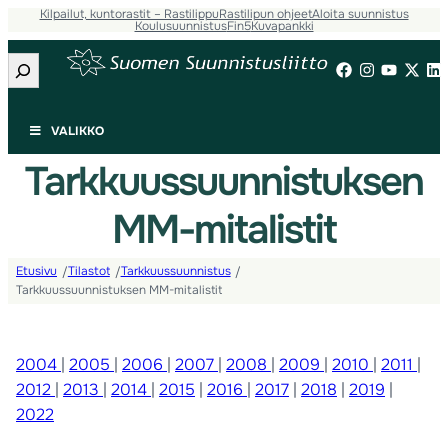
Kilpailut, kuntorastit – Rastilippu
Rastilipun ohjeet
Aloita suunnistus
Koulusuunnistus
Fin5
Kuvapankki
Etsi
VALIKKO
Tarkkuussuunnistuksen
MM-mitalistit
Etusivu
Tilastot
Tarkkuussuunnistus
/
/
/
Tarkkuussuunnistuksen MM-mitalistit
2004
|
2005
|
2006
|
2007
|
2008
|
2009
|
2010
|
2011
|
2012
|
2013
|
2014
|
2015
|
2016
|
2017
|
2018
|
2019
|
2022