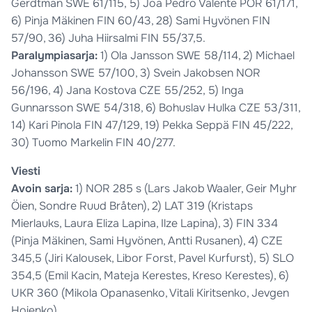
Gerdtman SWE 61/115, 5) Joa Pedro Valente POR 61/171,
6) Pinja Mäkinen FIN 60/43, 28) Sami Hyvönen FIN
57/90, 36) Juha Hiirsalmi FIN 55/37,5.
Paralympiasarja:
1) Ola Jansson SWE 58/114, 2) Michael
Johansson SWE 57/100, 3) Svein Jakobsen NOR
56/196, 4) Jana Kostova CZE 55/252, 5) Inga
Gunnarsson SWE 54/318, 6) Bohuslav Hulka CZE 53/311,
14) Kari Pinola FIN 47/129, 19) Pekka Seppä FIN 45/222,
30) Tuomo Markelin FIN 40/277.
Viesti
Avoin sarja:
1) NOR 285 s (Lars Jakob Waaler, Geir Myhr
Öien, Sondre Ruud Bråten), 2) LAT 319 (Kristaps
Mierlauks, Laura Eliza Lapina, Ilze Lapina), 3) FIN 334
(Pinja Mäkinen, Sami Hyvönen, Antti Rusanen), 4) CZE
345,5 (Jiri Kalousek, Libor Forst, Pavel Kurfurst), 5) SLO
354,5 (Emil Kacin, Mateja Kerestes, Kreso Kerestes), 6)
UKR 360 (Mikola Opanasenko, Vitali Kiritsenko, Jevgen
Hoienko).