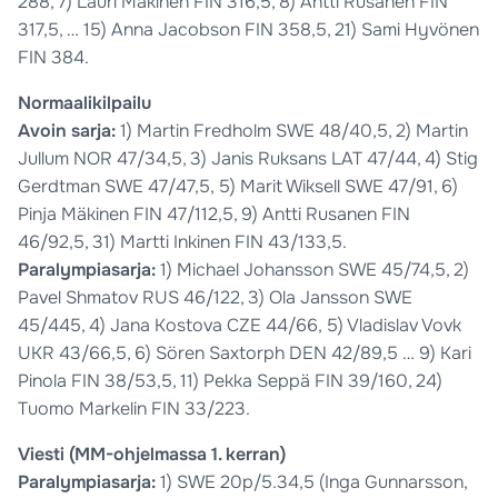
288, 7) Lauri Mäkinen FIN 316,5, 8) Antti Rusanen FIN
317,5, … 15) Anna Jacobson FIN 358,5, 21) Sami Hyvönen
FIN 384.
Normaalikilpailu
A
voin sarja:
1) Martin Fredholm SWE 48/40,5, 2) Martin
Jullum NOR 47/34,5, 3) Janis Ruksans LAT 47/44, 4) Stig
Gerdtman SWE 47/47,5, 5) Marit Wiksell SWE 47/91, 6)
Pinja Mäkinen FIN 47/112,5, 9) Antti Rusanen FIN
46/92,5, 31) Martti Inkinen FIN 43/133,5.
Paralympiasarja:
1) Michael Johansson SWE 45/74,5, 2)
Pavel Shmatov RUS 46/122, 3) Ola Jansson SWE
45/445, 4) Jana Kostova CZE 44/66, 5) Vladislav Vovk
UKR 43/66,5, 6) Sören Saxtorph DEN 42/89,5 … 9) Kari
Pinola FIN 38/53,5, 11) Pekka Seppä FIN 39/160, 24)
Tuomo Markelin FIN 33/223.
Viesti (MM-ohjelmassa 1. kerran)
Paralympiasarja:
1) SWE 20p/5.34,5 (Inga Gunnarsson,