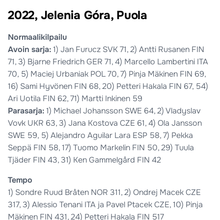
2022, Jelenia Góra, Puola
Normaalikilpailu
Avoin sarja:
1) Jan Furucz SVK 71, 2) Antti Rusanen FIN
71, 3) Bjarne Friedrich GER 71, 4) Marcello Lambertini ITA
70, 5) Maciej Urbaniak POL 70, 7) Pinja Mäkinen FIN 69,
16) Sami Hyvönen FIN 68, 20) Petteri Hakala FIN 67, 54)
Ari Uotila FIN 62, 71) Martti Inkinen 59
Parasarja:
1) Michael Johansson SWE 64, 2) Vladyslav
Vovk UKR 63, 3) Jana Kostova CZE 61, 4) Ola Jansson
SWE 59, 5) Alejandro Aguilar Lara ESP 58, 7) Pekka
Seppä FIN 58, 17) Tuomo Markelin FIN 50, 29) Tuula
Tjäder FIN 43, 31) Ken Gammelgård FIN 42
Tempo
1) Sondre Ruud Bråten NOR 311, 2) Ondrej Macek CZE
317, 3) Alessio Tenani ITA ja Pavel Ptacek CZE, 10) Pinja
Mäkinen FIN 431, 24) Petteri Hakala FIN 517