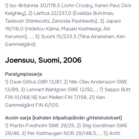
1) Iso-Britannia 30/179,5 (John Crosby, Karen Paul, Dick
Keighley), 2) Liettua 22/237,0 (Evaldas Butrimas,
Tadeush Shimkovits, Zenoida Pashkevits), 3) Japani
19/116,0 (Hidetou Kijima, Masaki Kashiwagi, Aki
Karumori), …, 5) Suomi 15/233,5 (Tiina Airaksinen, Ken
Gammelgård).
Joensuu, Suomi, 2006
Paralympiasarja
1) Dave Gittus GBR 13/87, 2) Nils-Olav Andersson SWE
13/89, 3) Lennart Wahlgren SWE 12/92,…, 7) Seppo Bütt
FIN 10/168,18) Kari Melleri FIN 7/158, 21) Ken
Gammelgård FIN 6/105.
Avoin sarja (kahden kilpailupäivän yhteistulokset)
1) Martin Fredholm SWE 29/25, 2) Stig Gerdtman SWE
29/46, 3) Per Kidthaugen NOR 29/148,5,…, 5) Antti