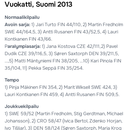
Vuokatti, Suomi 2013
Normaalikilpailu
Avoin sarja:
1) Jari Turto FIN 44/110, 2) Martin Fredholm
SWE 44/164,5, 3) Antti Rusanen FIN 43/52,5, 4) Lauri
Kontkanen FIN 43/66.
P
aralympiasarja:
1) Jana Kostova CZE 42/111,2) Pavel
Dudík CZE 39/116,5, 3) Søren Saxtorph DEN 39/211,5,
…,5) Matti Mäntyniemi FIN 38/205, …10) Kari Pinola FIN
35/104, 11) Pekka Seppä FIN 35/254.
Tempo
1) Pinja Mäkinen FIN 354, 2) Marit Wiksell SWE 424, 3)
Lauri Kontkanen FIN 459, 4) Antti Rusanen FIN 509,5.
Joukkuekilpailu
1) SWE 59/52 (Martin Fredholm, Stig Gerdtman, Michael
Johansson), 2) CRO 58/47 (Ivica Bertol, Zdenko Horjan,
Ivo Tišljar), 3) DEN 58/124 (Søren Saxtorph, Maria Krog