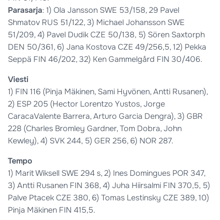
Parasarja
: 1) Ola Jansson SWE 53/158, 29 Pavel
Shmatov RUS 51/122, 3) Michael Johansson SWE
51/209, 4) Pavel Dudik CZE 50/138, 5) Sören Saxtorph
DEN 50/361, 6) Jana Kostova CZE 49/256,5, 12) Pekka
Seppä FIN 46/202, 32) Ken Gammelgård FIN 30/406.
Viesti
1) FIN 116 (Pinja Mäkinen, Sami Hyvönen, Antti Rusanen),
2) ESP 205 (Hector Lorentzo Yustos, Jorge
CaracaValente Barrera, Arturo Garcia Dengra), 3) GBR
228 (Charles Bromley Gardner, Tom Dobra, John
Kewley), 4) SVK 244, 5) GER 256, 6) NOR 287.
Tempo
1) Marit Wiksell SWE 294 s, 2) Ines Domingues POR 347,
3) Antti Rusanen FIN 368, 4) Juha Hiirsalmi FIN 370,5, 5)
Palve Ptacek CZE 380, 6) Tomas Lestinsky CZE 389, 10)
Pinja Mäkinen FIN 415,5.