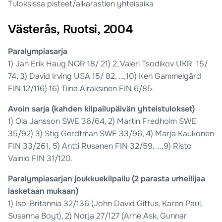
Tuloksissa pisteet/aikarastien yhteisaika
Västerås, Ruotsi, 2004
Paralympiasarja
1) Jan Erik Haug NOR 18/ 21) 2, Valeri Tsodikov UKR 15/
74, 3) David Irving USA 15/ 82, …,10) Ken Gammelgård
FIN 12/116) 16) Tiina Airaksinen FIN 6/85.
Avoin sarja (kahden kilpailupäivän yhteistulokset)
1) Ola Jansson SWE 36/64, 2) Martin Fredholm SWE
35/92) 3) Stig Gerdtman SWE 33/96, 4) Marja Kaukonen
FIN 33/261, 5) Antti Rusanen FIN 32/59, …,9) Risto
Vainio FIN 31/120.
Paralympiasarjan joukkuekilpailu (2 parasta urheilijaa
lasketaan mukaan)
1) Iso-Britannia 32/136 (John David Gittus, Karen Paul,
Susanna Boyt), 2) Norja 27/127 (Arne Ask, Gunnar