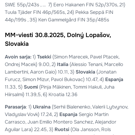
SWE 55p/243s , … 7) Eero Hakanen FIN 52p/370s, 21)
Tuula Tjäder FIN 46p/565s, 24) Pekka Seppä FIN
44p/199s , 35) Ken Gammelgård FIN 35p/485s
MM-viesti 30.8.2025, Dolný Lopašov,
Slovakia
Avoin sarja:
1)
Tsekki
(Simon Marecek, Pavel Ptacek,
Ondrej Macek) 9.00, 2)
Italia
(Alessio Tenani, Marcello
Lambertini, Aaron Gaio) 10.11, 3)
Slovakia
(Jonatan
Furucz, Simon Mizur, Pavol Bukovac) 10.47, 4)
Espanja
11.33, 5)
Suomi
(Pinja Mäkinen, Tommi Hakuli, Juha
Hiirsalmi) 11.39,5, 6) Kroatia 12.36
Parasarja
: 1)
Ukraina
(Serhii Bialenenko, Valerii Lytvynov,
Vladyslav Vovk) 17.24, 2)
Espanja
Sergio Martin
Carrasco, Juan Emilio Montero Sanchez, Alejandor
Aguilar Lara) 22.45, 3)
Ruotsi
(Ola Jansson, Rols