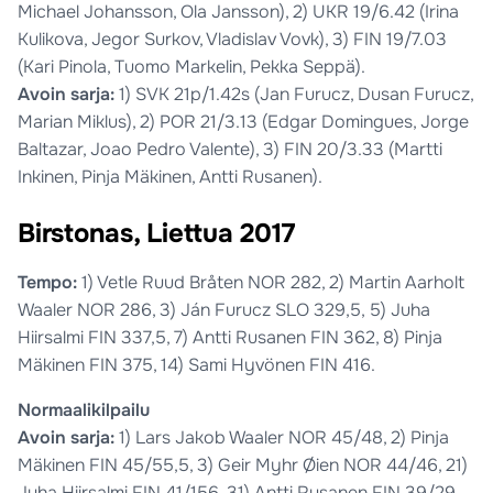
Michael Johansson, Ola Jansson), 2) UKR 19/6.42 (Irina
Kulikova, Jegor Surkov, Vladislav Vovk), 3) FIN 19/7.03
(Kari Pinola, Tuomo Markelin, Pekka Seppä).
Avoin sarja:
1) SVK 21p/1.42s (Jan Furucz, Dusan Furucz,
Marian Miklus), 2) POR 21/3.13 (Edgar Domingues, Jorge
Baltazar, Joao Pedro Valente), 3) FIN 20/3.33 (Martti
Inkinen, Pinja Mäkinen, Antti Rusanen).
Birstonas, Liettua 2017
Tempo:
1) Vetle Ruud Bråten NOR 282, 2) Martin Aarholt
Waaler NOR 286, 3) Ján Furucz SLO 329,5, 5) Juha
Hiirsalmi FIN 337,5, 7) Antti Rusanen FIN 362, 8) Pinja
Mäkinen FIN 375, 14) Sami Hyvönen FIN 416.
Normaalikilpailu
Avoin sarja:
1) Lars Jakob Waaler NOR 45/48, 2) Pinja
Mäkinen FIN 45/55,5, 3) Geir Myhr Øien NOR 44/46, 21)
Juha Hiirsalmi FIN 41/156, 31) Antti Rusanen FIN 39/29.