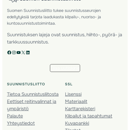
Suomen Suunnistusliitto tukee suunnistusseurojen
edellytyksiä tarjota laadukasta kilpailu-, nuoriso- ja
kuntosuunnistustoimintaa.
Suunnistuksen lajeja ovat suunnistus, hiihto-, pyörä- ja
tarkkuussuunnistus.
Facebook
Instagram
YouTube
X
LinkedIn
Tilaa uutiskirje
SUUNNISTUSLIITTO
SSL
Tietoa Suunnistusliitosta
Lisenssi
Eettiset reitinvalinnat ja
Materiaalit
ympäristö
Karttarekisteri
Palaute
Kilpailut ja tapahtumat
Yhteystiedot
Kuvapankki