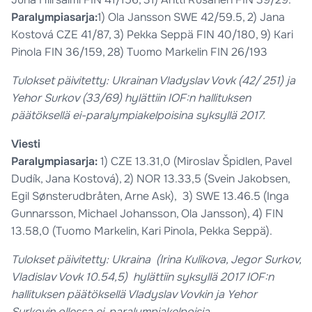
Paralympiasarja:
1) Ola Jansson SWE 42/59.5, 2) Jana
Kostová CZE 41/87, 3) Pekka Seppä FIN 40/180, 9) Kari
Pinola FIN 36/159, 28) Tuomo Markelin FIN 26/193
Tulokset päivitetty: Ukrainan Vladyslav Vovk (42/ 251) ja
Yehor Surkov (33/69) hylättiin IOF:n hallituksen
päätöksellä ei-paralympiakelpoisina syksyllä 2017.
Viesti
Paralympiasarja:
1) CZE 13.31,0 (Miroslav Špidlen, Pavel
Dudík, Jana Kostová), 2) NOR 13.33,5 (Svein Jakobsen,
Egil Sønsterudbråten, Arne Ask), 3) SWE 13.46.5 (Inga
Gunnarsson, Michael Johansson, Ola Jansson), 4) FIN
13.58,0 (Tuomo Markelin, Kari Pinola, Pekka Seppä).
Tulokset päivitetty: Ukraina (Irina Kulikova, Jegor Surkov,
Vladislav Vovk 10.54,5) hylättiin syksyllä 2017 IOF:n
hallituksen päätöksellä Vladyslav Vovkin ja Yehor
Surkovin ollessa ei-paralympiakelpoisia.