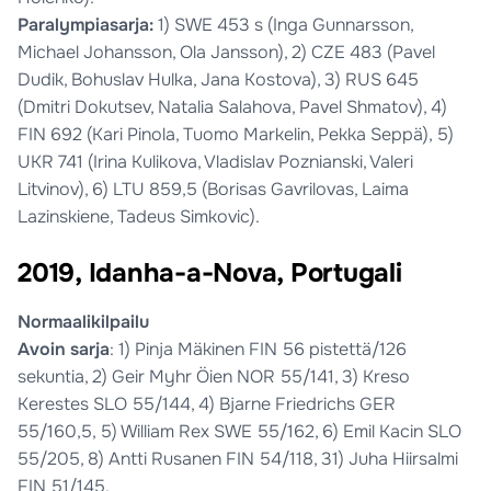
Paralympiasarja:
1) SWE 453 s (Inga Gunnarsson,
Michael Johansson, Ola Jansson), 2) CZE 483 (Pavel
Dudik, Bohuslav Hulka, Jana Kostova), 3) RUS 645
(Dmitri Dokutsev, Natalia Salahova, Pavel Shmatov), 4)
FIN 692 (Kari Pinola, Tuomo Markelin, Pekka Seppä), 5)
UKR 741 (Irina Kulikova, Vladislav Poznianski, Valeri
Litvinov), 6) LTU 859,5 (Borisas Gavrilovas, Laima
Lazinskiene, Tadeus Simkovic).
2019, Idanha-a-Nova, Portugali
Normaalikilpailu
Avoin sarja
: 1) Pinja Mäkinen FIN 56 pistettä/126
sekuntia, 2) Geir Myhr Öien NOR 55/141, 3) Kreso
Kerestes SLO 55/144, 4) Bjarne Friedrichs GER
55/160,5, 5) William Rex SWE 55/162, 6) Emil Kacin SLO
55/205, 8) Antti Rusanen FIN 54/118, 31) Juha Hiirsalmi
FIN 51/145.