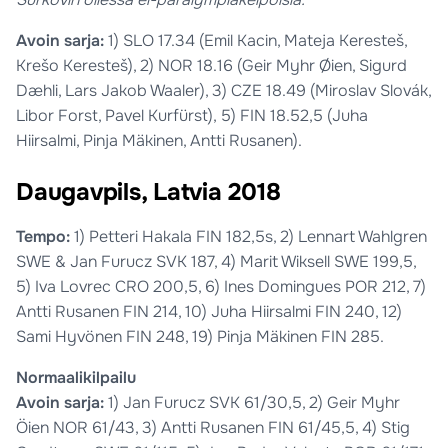
Avoin sarja:
1) SLO 17.34 (Emil Kacin, Mateja Keresteš,
Krešo Keresteš), 2) NOR 18.16 (Geir Myhr Øien, Sigurd
Dæhli, Lars Jakob Waaler), 3) CZE 18.49 (Miroslav Slovák,
Libor Forst, Pavel Kurfürst), 5) FIN 18.52,5 (Juha
Hiirsalmi, Pinja Mäkinen, Antti Rusanen).
Daugavpils, Latvia 2018
Tempo:
1) Petteri Hakala FIN 182,5s, 2) Lennart Wahlgren
SWE & Jan Furucz SVK 187, 4) Marit Wiksell SWE 199,5,
5) Iva Lovrec CRO 200,5, 6) Ines Domingues POR 212, 7)
Antti Rusanen FIN 214, 10) Juha Hiirsalmi FIN 240, 12)
Sami Hyvönen FIN 248, 19) Pinja Mäkinen FIN 285.
Normaalikilpailu
Avoin sarja:
1) Jan Furucz SVK 61/30,5, 2) Geir Myhr
Öien NOR 61/43, 3) Antti Rusanen FIN 61/45,5, 4) Stig