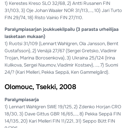
1) Kerestes Kreso SLO 32/68, 2) Antti Rusanen FIN
31/103, 3) Oje Johan Waaler NOR 31/113,…, 10) Jari Turto
FIN 29/74, 18) Risto Vainio FIN 27/110.
Paralympiasarjan joukkuekilpailu (3 parasta urheilijaa
lasketaan mukaan)
1) Ruotsi 31/109 (Lennart Wahlgren, Ola Jansson, Bernt
Gustafsson), 2) Venäjä 27/67 (Sergei Gretsko, Vladimir
Trojan, Marina Borosenkova), 3) Ukraina 25/124 (Irina
Kulikova, Sergei Naumov, Vladimir Kostsev), …, 7) Suomi
24/? (Kari Melleri, Pekka Seppä, Ken Gammelgård).
Olomouc, Tsekki, 2008
Paralympiasarja
1) Lennart Wahlgren SWE 19/125, 2) Zdenko Horjan CRO
18/30, 3) Dave Gittus GBR 16/65,…, 8) Pekka Seppä FIN
14/135, 20) Kari Melleri FIN 11/221, 31) Seppo Bütt FIN