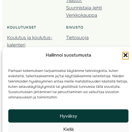
Tilastot
Suunnistaja-lehti
Verkkokauppa
KOULUTUKSET
SIVUSTO
Koulutus ja koulutus­
Tietosuoja
kalenteri
Nuorison koulutukset
Hallinnoi suostumusta
Seura­kehittäminen
Valmentaja­koulutus
Parhaan kokemuksen tarjoamiseksi käytämme teknologioita, kuten
Kartoitus
evästeitä, tallentaaksemme ja/tai käyttääksemme laitetietoja. Näiden
Ratamestari
tekniikoiden hyväksyminen antaa meille mahdollisuuden käsitellä tietoja,
kuten selauskäyttäytymistä tai yksilöllisiä tunnuksia tällä sivustolla.
Suostumuksen jättäminen tai peruuttaminen voi vaikuttaa sivuston
Suomen Suunnistusliitto
© 2025 ·
· Valimotie 10, 00380 Helsinki, Finland
ominaisuuksiin ja toimintoihin.
info(a)suunnistusliitto.fi,
Rastilipun asiat
: rastilippu(a)suunnistusliitto.fi
Hyväksy
Kilpailut ja kuntorastit – Rastilippu
:::
Rastilipun ohjeet
Kiellä