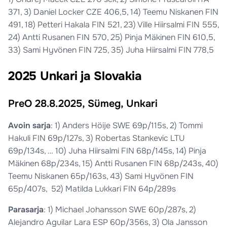
371, 3) Daniel Locker CZE 406,5, 14) Teemu Niskanen FIN
491, 18) Petteri Hakala FIN 521, 23) Ville Hiirsalmi FIN 555,
24) Antti Rusanen FIN 570, 25) Pinja Mäkinen FIN 610,5,
33) Sami Hyvönen FIN 725, 35) Juha Hiirsalmi FIN 778,5
2025 Unkari ja Slovakia
PreO 28.8.2025, Sümeg, Unkari
Avoin sarja
: 1) Anders Höije SWE 69p/115s, 2) Tommi
Hakuli FIN 69p/127s, 3) Robertas Stankevic LTU
69p/134s, … 10) Juha Hiirsalmi FIN 68p/145s, 14) Pinja
Mäkinen 68p/234s, 15) Antti Rusanen FIN 68p/243s, 40)
Teemu Niskanen 65p/163s, 43) Sami Hyvönen FIN
65p/407s, 52) Matilda Lukkari FIN 64p/289s
Parasarja
: 1) Michael Johansson SWE 60p/287s, 2)
Alejandro Aguilar Lara ESP 60p/356s, 3) Ola Jansson