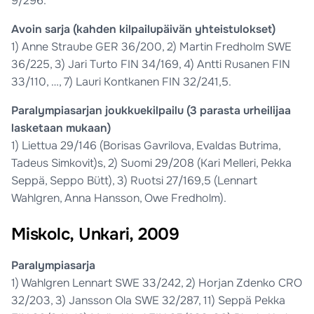
9/296.
Avoin sarja (kahden kilpailupäivän yhteistulokset)
1) Anne Straube GER 36/200, 2) Martin Fredholm SWE
36/225, 3) Jari Turto FIN 34/169, 4) Antti Rusanen FIN
33/110, …, 7) Lauri Kontkanen FIN 32/241,5.
Paralympiasarjan joukkuekilpailu (3 parasta urheilijaa
lasketaan mukaan)
1) Liettua 29/146 (Borisas Gavrilova, Evaldas Butrima,
Tadeus Simkovit)s, 2) Suomi 29/208 (Kari Melleri, Pekka
Seppä, Seppo Bütt), 3) Ruotsi 27/169,5 (Lennart
Wahlgren, Anna Hansson, Owe Fredholm).
Miskolc, Unkari, 2009
Paralympiasarja
1) Wahlgren Lennart SWE 33/242, 2) Horjan Zdenko CRO
32/203, 3) Jansson Ola SWE 32/287, 11) Seppä Pekka