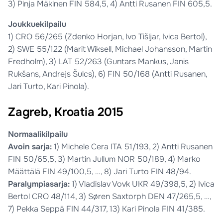
3) Pinja Mäkinen FIN 584,5, 4) Antti Rusanen FIN 605,5.
Joukkuekilpailu
1) CRO 56/265 (Zdenko Horjan, Ivo Tišljar, Ivica Bertol),
2) SWE 55/122 (Marit Wiksell, Michael Johansson, Martin
Fredholm), 3) LAT 52/263 (Guntars Mankus, Janis
Rukšans, Andrejs Šulcs), 6) FIN 50/168 (Antti Rusanen,
Jari Turto, Kari Pinola).
Zagreb, Kroatia 2015
Normaalikilpailu
Avoin sarja:
1) Michele Cera ITA 51/193, 2) Antti Rusanen
FIN 50/65,5, 3) Martin Jullum NOR 50/189, 4) Marko
Määttälä FIN 49/100,5, …, 8) Jari Turto FIN 48/94.
Paralympiasarja:
1) Vladislav Vovk UKR 49/398,5, 2) Ivica
Bertol CRO 48/114, 3) Søren Saxtorph DEN 47/265,5, …,
7) Pekka Seppä FIN 44/317, 13) Kari Pinola FIN 41/385.