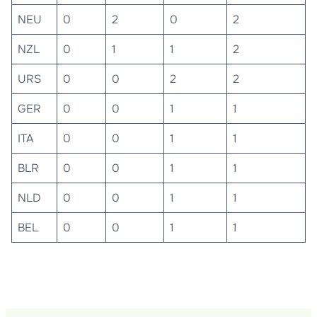
NEU
0
2
0
2
NZL
0
1
1
2
URS
0
0
2
2
GER
0
0
1
1
ITA
0
0
1
1
BLR
0
0
1
1
NLD
0
0
1
1
BEL
0
0
1
1