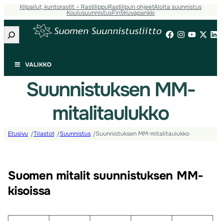
Kilpailut, kuntorastit – Rastilippu
Rastilipun ohjeet
Aloita suunnistus
Koulusuunnistus
Fin5
Kuvapankki
Etsi
VALIKKO
Suunnistuksen MM-
mitalitaulukko
Etusivu
Tilastot
Suunnistus
Suunnistuksen MM-mitalitaulukko
/
/
/
Suomen mitalit suunnistuksen MM-
kisoissa