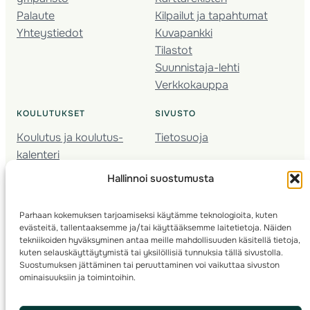
Palaute
Kilpailut ja tapahtumat
Yhteystiedot
Kuvapankki
Tilastot
Suunnistaja-lehti
Verkkokauppa
KOULUTUKSET
SIVUSTO
Koulutus ja koulutus­
Tietosuoja
kalenteri
Nuorison koulutukset
Hallinnoi suostumusta
Seura­kehittäminen
Valmentaja­koulutus
Parhaan kokemuksen tarjoamiseksi käytämme teknologioita, kuten
Kartoitus
evästeitä, tallentaaksemme ja/tai käyttääksemme laitetietoja. Näiden
Ratamestari
tekniikoiden hyväksyminen antaa meille mahdollisuuden käsitellä tietoja,
kuten selauskäyttäytymistä tai yksilöllisiä tunnuksia tällä sivustolla.
Suostumuksen jättäminen tai peruuttaminen voi vaikuttaa sivuston
Suomen Suunnistusliitto
© 2025 ·
· Valimotie 10, 00380 Helsinki, Finland
ominaisuuksiin ja toimintoihin.
info(a)suunnistusliitto.fi,
Rastilipun asiat
: rastilippu(a)suunnistusliitto.fi