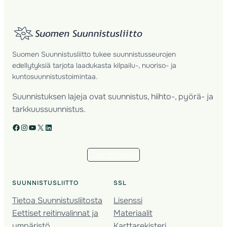
Suomen Suunnistusliitto tukee suunnistusseurojen
edellytyksiä tarjota laadukasta kilpailu-, nuoriso- ja
kuntosuunnistustoimintaa.
Suunnistuksen lajeja ovat suunnistus, hiihto-, pyörä- ja
tarkkuussuunnistus.
Facebook
Instagram
YouTube
X
LinkedIn
Tilaa uutiskirje
SUUNNISTUSLIITTO
SSL
Tietoa Suunnistusliitosta
Lisenssi
Eettiset reitinvalinnat ja
Materiaalit
ympäristö
Karttarekisteri