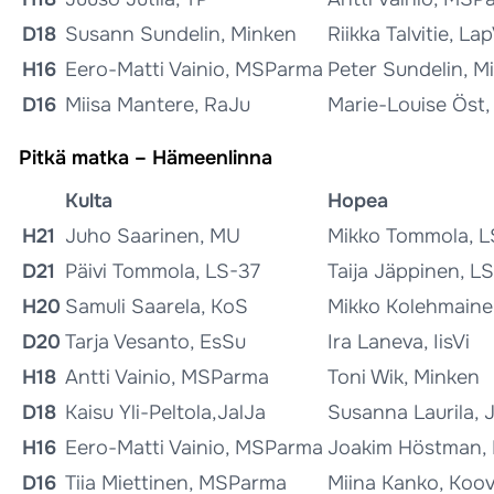
D18
Susann Sundelin, Minken
Riikka Talvitie, Lap
H16
Eero-Matti Vainio, MSParma
Peter Sundelin, M
D16
Miisa Mantere, RaJu
Marie-Louise Öst,
Pitkä matka – Hämeenlinna
Kulta
Hopea
H21
Juho Saarinen, MU
Mikko Tommola, L
D21
Päivi Tommola, LS-37
Taija Jäppinen, L
H20
Samuli Saarela, KoS
Mikko Kolehmaine
D20
Tarja Vesanto, EsSu
Ira Laneva, IisVi
H18
Antti Vainio, MSParma
Toni Wik, Minken
D18
Kaisu Yli-Peltola,JalJa
Susanna Laurila, 
H16
Eero-Matti Vainio, MSParma
Joakim Höstman, 
D16
Tiia Miettinen, MSParma
Miina Kanko, Koo