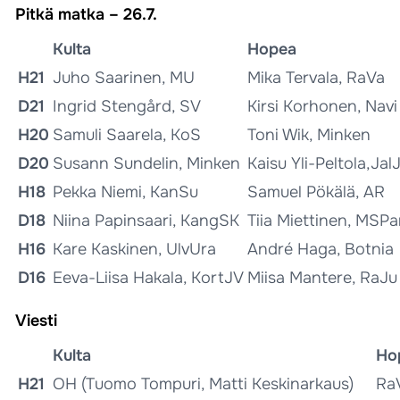
Pitkä matka – 26.7.
Kulta
Hopea
H21
Juho Saarinen, MU
Mika Tervala, RaVa
D21
Ingrid Stengård, SV
Kirsi Korhonen, Navi
H20
Samuli Saarela, KoS
Toni Wik, Minken
D20
Susann Sundelin, Minken
Kaisu Yli-Peltola,Jal
H18
Pekka Niemi, KanSu
Samuel Pökälä, AR
D18
Niina Papinsaari, KangSK
Tiia Miettinen, MSP
H16
Kare Kaskinen, UlvUra
André Haga, Botnia
D16
Eeva-Liisa Hakala, KortJV
Miisa Mantere, RaJu
Viesti
Kulta
Ho
H21
OH (Tuomo Tompuri, Matti Keskinarkaus)
RaV