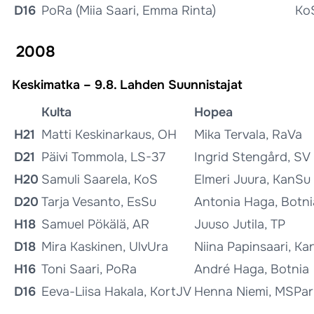
D16
PoRa (Miia Saari, Emma Rinta)
KoS
2008
Keskimatka – 9.8. Lahden Suunnistajat
Kulta
Hopea
H21
Matti Keskinarkaus, OH
Mika Tervala, RaVa
D21
Päivi Tommola, LS-37
Ingrid Stengård, SV
H20
Samuli Saarela, KoS
Elmeri Juura, KanSu
D20
Tarja Vesanto, EsSu
Antonia Haga, Botni
H18
Samuel Pökälä, AR
Juuso Jutila, TP
D18
Mira Kaskinen, UlvUra
Niina Papinsaari, K
H16
Toni Saari, PoRa
André Haga, Botnia
D16
Eeva-Liisa Hakala, KortJV
Henna Niemi, MSPa