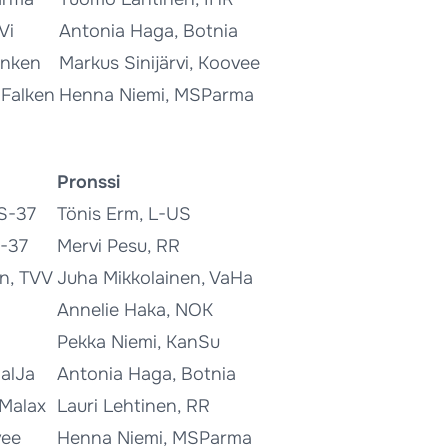
Vi
Antonia Haga, Botnia
inken
Markus Sinijärvi, Koovee
 Falken
Henna Niemi, MSParma
Pronssi
S-37
Tönis Erm, L-US
S-37
Mervi Pesu, RR
n, TVV
Juha Mikkolainen, VaHa
Annelie Haka, NOK
Pekka Niemi, KanSu
JalJa
Antonia Haga, Botnia
Malax
Lauri Lehtinen, RR
vee
Henna Niemi, MSParma