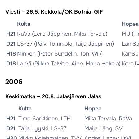
Viesti – 26.5. Kokkola/OK Botnia, GIF
Kulta
Hopea
H21
RaVa (Eero Jäppinen, Mika Tervala)
MU (Ti
D21
LS-37 (Päivi Tommola, Taija Jäppinen)
LamSä 
H18
Minken (Peter Sundelin, Toni Wik)
KanSu 
D18
LapVi (Riikka Talvitie, Aino-Maria Hakala)
KortJV 
2006
Keskimatka – 20.8. Jalasjärven Jalas
Kulta
Hopea
H21
Timo Sarkkinen, LTH
Mika Tervala, RaVa
D21
Taija Lyyski, LS-37
Maija Lång, SV
H20
Mikko Kolehmainen, TVV
Andrei Lanev, IisVi