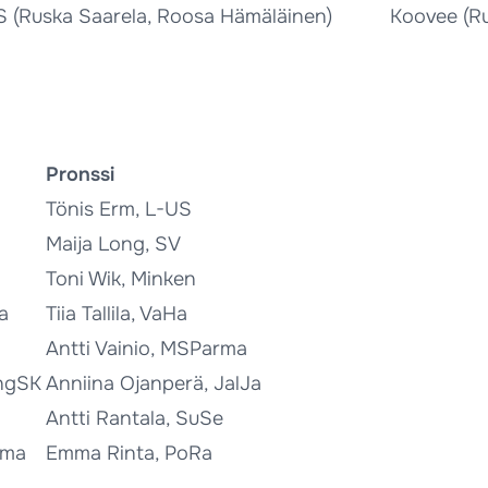
 (Ruska Saarela, Roosa Hämäläinen)
Koovee (R
Pronssi
Tönis Erm, L-US
Maija Long, SV
Toni Wik, Minken
a
Tiia Tallila, VaHa
Antti Vainio, MSParma
angSK
Anniina Ojanperä, JalJa
Antti Rantala, SuSe
rma
Emma Rinta, PoRa