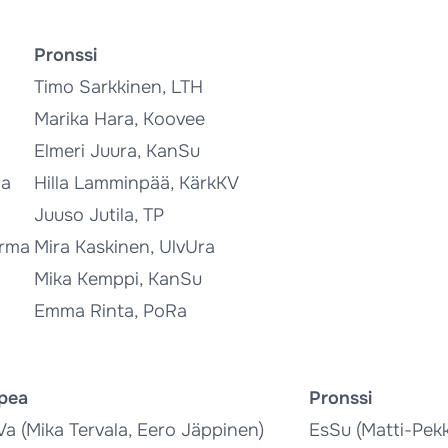
Pronssi
Timo Sarkkinen, LTH
Marika Hara, Koovee
Elmeri Juura, KanSu
Ja
Hilla Lamminpää, KärkKV
Juuso Jutila, TP
arma
Mira Kaskinen, UlvUra
Mika Kemppi, KanSu
Emma Rinta, PoRa
pea
Pronssi
a (Mika Tervala, Eero Jäppinen)
EsSu (Matti-Pek