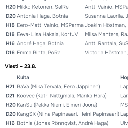
H20
Mikko Ketonen, SalRe
Antti Vainio, MSP
D20
Antonia Haga, Botnia
Susanna Laurila, 
H18
Eero-Matti Vainio, MSParma
Joakim Höstman, 
D18
Eeva-Liisa Hakala, KortJV
Miisa Mantere, Ra
H16
André Haga, Botnia
Antti Rantala, Su
D16
Emma Rinta, PoRa
Victoria Höstman,
Viesti – 23.8.
Kulta
Ho
H21
RaVa (Mika Tervala, Eero Jäppinen)
Lap
D21
Koovee (Katri Niittymäki, Marika Hara)
Lam
H20
KanSu (Pekka Niemi, Elmeri Juura)
MSP
D20
KangSK (Niina Papinsaari, Heini Papinsaari)
Lap
H16
Botnia (Jonas Rönnqvist, André Haga)
Ulv