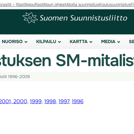
orastit – Rastilippu
Rastilipun ohjeet
Aloita suunnistus
Koulusuunnistus
F
NUORISO
KILPAILU
KARTTA
MEDIA
S
tuksen SM-mitalis
istit 1996-2009
2001
,
2000
,
1999
,
1998
,
1997
,
1996