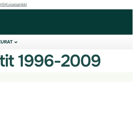
in5
Kuvapankki
EURAT
tit 1996-2009