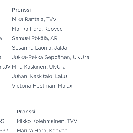
Pronssi
Mika Rantala, TVV
7
Marika Hara, Koovee
a
Samuel Pökälä, AR
Susanna Laurila, JalJa
a
Jukka-Pekka Seppänen, UlvUra
ortJV
Mira Kaskinen, UlvUra
Juhani Keskitalo, LaLu
Victoria Höstman, Malax
Pronssi
oS
Mikko Kolehmainen, TVV
S-37
Marika Hara, Koovee