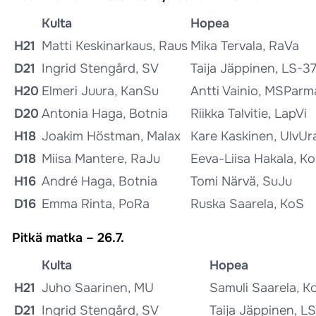
Kulta
Hopea
H21
Matti Keskinarkaus, Raus
Mika Tervala, RaVa
D21
Ingrid Stengård, SV
Taija Jäppinen, LS-3
H20
Elmeri Juura, KanSu
Antti Vainio, MSParm
D20
Antonia Haga, Botnia
Riikka Talvitie, LapVi
H18
Joakim Höstman, Malax
Kare Kaskinen, UlvUr
D18
Miisa Mantere, RaJu
Eeva-Liisa Hakala, K
H16
André Haga, Botnia
Tomi Närvä, SuJu
D16
Emma Rinta, PoRa
Ruska Saarela, KoS
Pitkä matka – 26.7.
Kulta
Hopea
H21
Juho Saarinen, MU
Samuli Saarela, K
D21
Ingrid Stengård, SV
Taija Jäppinen, L