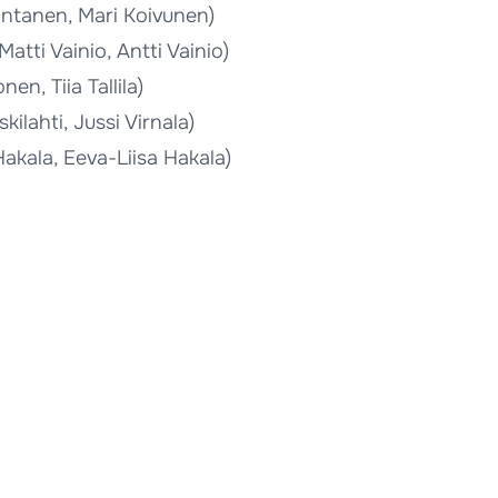
ntanen, Mari Koivunen)
tti Vainio, Antti Vainio)
en, Tiia Tallila)
kilahti, Jussi Virnala)
akala, Eeva-Liisa Hakala)