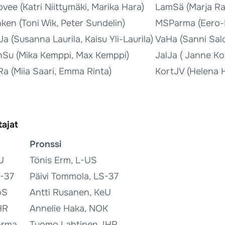
vee (Katri Niittymäki, Marika Hara)
LamSä (Marja Ra
ken (Toni Wik, Peter Sundelin)
MSParma (Eero-Ma
Ja (Susanna Laurila, Kaisu Yli-Laurila)
VaHa (Sanni Salon
nSu (Mika Kemppi, Max Kemppi)
JalJa ( Janne Kos
a (Miia Saari, Emma Rinta)
KortJV (Helena H
ajat
Pronssi
U
Tönis Erm, L-US
S-37
Päivi Tommola, LS-37
oS
Antti Rusanen, KeU
HR
Annelie Haka, NOK
arma
Tuomo Lahtinen, IHR