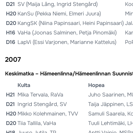
D21
SV (Maija Lång, Ingrid Stengård)
Koo
H20
KanSu (Pekka Niemi, Elmeri Juura)
Min
D20
KangSK (Niina Papinsaari, Heini Papinsaari)
Jal
H16
VaHa (Joonas Salminen, Petja Pinomäki)
Ka
D16
LapVi (Essi Varjonen, Marianne Kattelus)
PoR
2007
Keskimatka – Hämeenlinna/Hämeenlinnan Suunnist
Kulta
Hopea
H21
Mika Tervala, RaVa
Juho Saarinen, M
D21
Ingrid Stengård, SV
Taija Jäppinen, L
H20
Mikko Kolehmainen, TVV
Samuli Saarela, K
D20
Tiia Tallila, VaHa
Tuuli Lehtimäki, L
H18
Juuso Jutila, TP
Antti Vainio, MSP