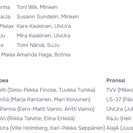
arma
Toni Wik, Minken
JalJa
Susann Sundelin, Minken
Malax
Kare Kaskinen, UlvUra
Ju
Mira Kaskinen, UlvUra
Se
Tomi Närvä, SuJu
 Malax
Amanda Haga, Botnia
pea
Pronssi
Ri (Simo-Pekka Fincke, Tuukka Turkka)
TVV (Mikko
Sä (Marja Rantanen, Mari Koivunen)
LS-37 (Päi
arma (Eero-Matti Vainio, Antti Vainio)
UlvUra (Ju
Vi (Riikka Talvitie, Elina Erkkilä)
RaJu (Heli
Ura (Ville Holmberg, Kari-Pekka Seppänen)
AlajA (Juu