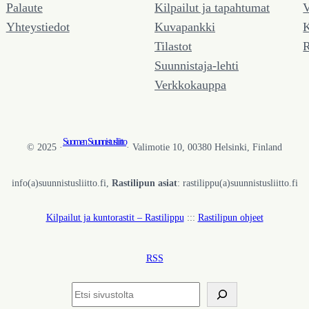
Palaute
Kilpailut ja tapahtumat
V
Yhteystiedot
Kuvapankki
K
Tilastot
R
Suunnistaja-lehti
Verkkokauppa
Suomen Suunnistusliitto
© 2025 ·
· Valimotie 10, 00380 Helsinki, Finland
info(a)suunnistusliitto.fi,
Rastilipun asiat
: rastilippu(a)suunnistusliitto.fi
Kilpailut ja kuntorastit – Rastilippu
:::
Rastilipun ohjeet
RSS
Etsi