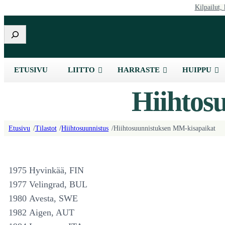
Kilpailut, 
Etsi
ETUSIVU
LIITTO
HARRASTE
HUIPPU
Hiihtos
Etusivu
/
Tilastot
/
Hiihtosuunnistus
/
Hiihtosuunnistuksen MM-kisapaikat
1975 Hyvinkää, FIN
1977 Velingrad, BUL
1980 Avesta, SWE
1982 Aigen, AUT