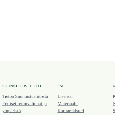
SUUNNISTUSLIITTO
SSL
Tietoa Suunnistusliitosta
Lisenssi
K
Eettiset reitinvalinnat ja
Materiaalit
N
ympäristö
Karttarekisteri
S