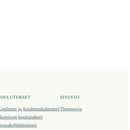
KOULUTUKSET
SIVUSTO
oulutus ja koulutus­kalenteri
Tietosuoja
uorison koulutukset
eura­kehittäminen