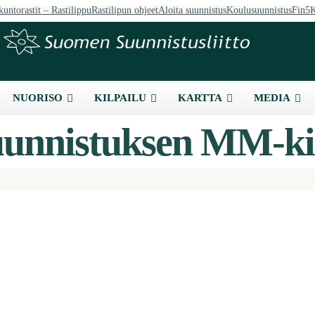
kuntorastit – Rastilippu
Rastilipun ohjeet
Aloita suunnistus
Koulusuunnistus
Fin5
K
NUORISO
KILPAILU
KARTTA
MEDIA
uunnistuksen MM-ki