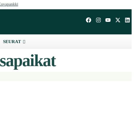
uvapankki
SEURAT
sapaikat