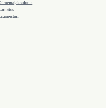
almentaja­koulutus
artoitus
atamestari