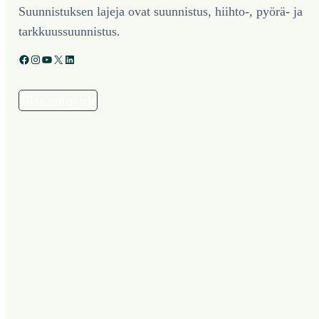
Suunnistuksen lajeja ovat suunnistus, hiihto-, pyörä- ja
tarkkuussuunnistus.
Facebook
Instagram
YouTube
X
LinkedIn
Tilaa uutiskirje