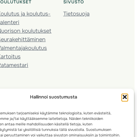
KOULUTUKSET
SIVUSTO
oulutus ja koulutus­
Tietosuoja
alenteri
Nuorison koulutukset
Seura­kehittäminen
almentaja­koulutus
artoitus
Ratamestari
Hallinnoi suostumusta
emuksen tarjoamiseksi käytämme teknologioita, kuten evästeitä,
emme ja/tai käyttääksemme laitetietoja. Näiden tekniikoiden
n antaa meille mahdollisuuden käsitellä tietoja, kuten
ytymistä tai yksilöllisiä tunnuksia tällä sivustolla. Suostumuksen
ai peruuttaminen voi vaikuttaa sivuston ominaisuuksiin ja toimintoihin.