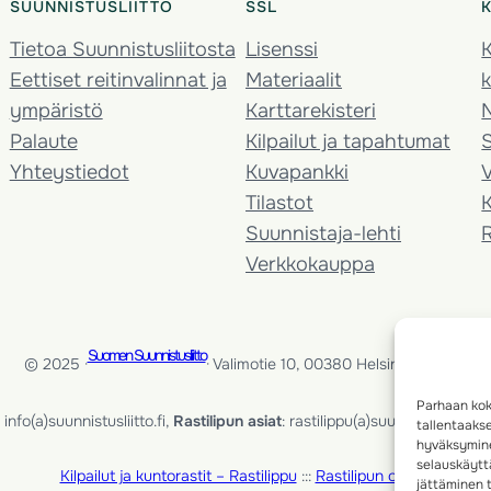
SUUNNISTUSLIITTO
SSL
Tietoa Suunnistusliitosta
Lisenssi
K
Eettiset reitinvalinnat ja
Materiaalit
k
ympäristö
Karttarekisteri
Palaute
Kilpailut ja tapahtumat
Yhteystiedot
Kuvapankki
V
Tilastot
K
Suunnistaja-lehti
Verkkokauppa
Suomen Suunnistusliitto
© 2025 ·
· Valimotie 10, 00380 Helsinki, Finland
Parhaan kok
info(a)suunnistusliitto.fi,
Rastilipun asiat
: rastilippu(a)suunnistusliitto.fi
tallentaaks
hyväksymine
selauskäyttä
Kilpailut ja kuntorastit – Rastilippu
:::
Rastilipun ohjeet
jättäminen t