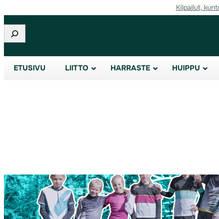
Kilpailut, kunt
Siirry
sisältöön
Etsi
ETUSIVU
LIITTO
HARRASTE
HUIPPU