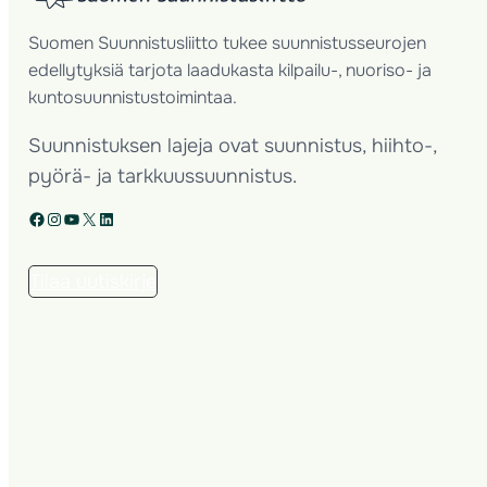
Suomen Suunnistusliitto tukee suunnistusseurojen
edellytyksiä tarjota laadukasta kilpailu-, nuoriso- ja
kuntosuunnistustoimintaa.
Suunnistuksen lajeja ovat suunnistus, hiihto-,
pyörä- ja tarkkuussuunnistus.
Facebook
Instagram
YouTube
X
LinkedIn
Tilaa uutiskirje