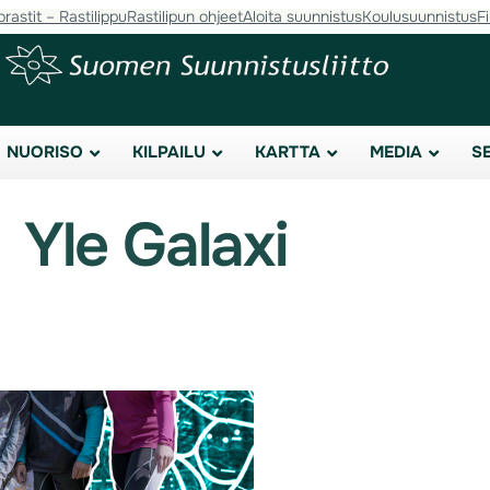
orastit – Rastilippu
Rastilipun ohjeet
Aloita suunnistus
Koulusuunnistus
F
NUORISO
KILPAILU
KARTTA
MEDIA
S
Yle Galaxi