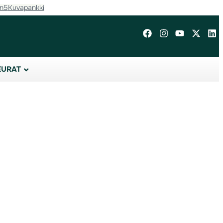
in5
Kuvapankki
EURAT