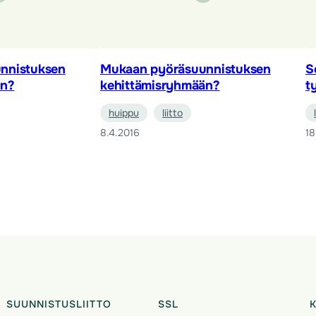
nnistuksen
Mukaan pyöräsuunnistuksen
S
än?
kehittämisryhmään?
t
huippu
liitto
8.4.2016
18
SUUNNISTUSLIITTO
SSL