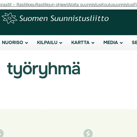
orastit – Rastilippu
Rastilipun ohjeet
Aloita suunnistus
Koulusuunnistus
F
NUORISO
KILPAILU
KARTTA
MEDIA
S
työryhmä