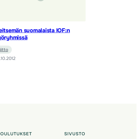
eitsemän suomalaista IOF:n
yöryhmissä
liitto
.10.2012
KOULUTUKSET
SIVUSTO