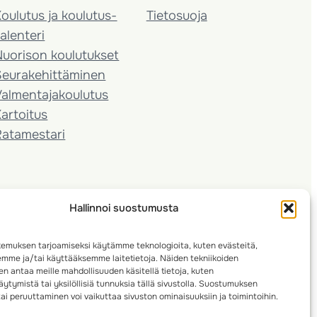
oulutus ja koulutus­
Tietosuoja
alenteri
Nuorison koulutukset
Seura­kehittäminen
almentaja­koulutus
artoitus
Ratamestari
Hallinnoi suostumusta
emuksen tarjoamiseksi käytämme teknologioita, kuten evästeitä,
emme ja/tai käyttääksemme laitetietoja. Näiden tekniikoiden
n antaa meille mahdollisuuden käsitellä tietoja, kuten
ytymistä tai yksilöllisiä tunnuksia tällä sivustolla. Suostumuksen
ai peruuttaminen voi vaikuttaa sivuston ominaisuuksiin ja toimintoihin.