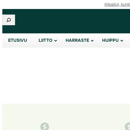
Kilpailut, kunt
Siirry
sisältöön
Etsi
ETUSIVU
LIITTO
HARRASTE
HUIPPU