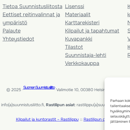
Tietoa Suunnistusliitosta
Lisenssi
K
Eettiset reitinvalinnat ja
Materiaalit
k
ympäristö
Karttarekisteri
Palaute
Kilpailut ja tapahtumat
Yhteystiedot
Kuvapankki
V
Tilastot
K
Suunnistaja-lehti
Verkkokauppa
Suomen Suunnistusliitto
© 2025 ·
· Valimotie 10, 00380 Helsinki, Finland
Parhaan kok
info(a)suunnistusliitto.fi,
Rastilipun asiat
: rastilippu(a)suunnistusliitto.fi
tallentaaks
hyväksymine
selauskäyttä
Kilpailut ja kuntorastit – Rastilippu
:::
Rastilipun ohjeet
jättäminen t