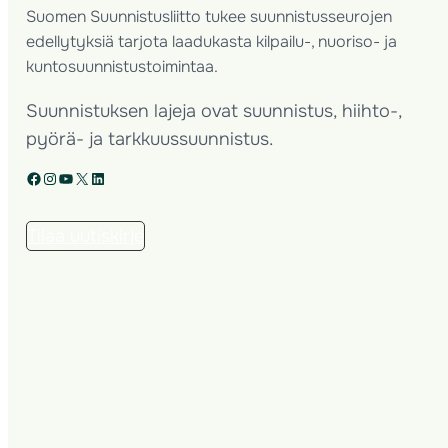
Suomen Suunnistusliitto tukee suunnistusseurojen
edellytyksiä tarjota laadukasta kilpailu-, nuoriso- ja
kuntosuunnistustoimintaa.
Suunnistuksen lajeja ovat suunnistus, hiihto-,
pyörä- ja tarkkuussuunnistus.
Facebook
Instagram
YouTube
X
LinkedIn
Tilaa uutiskirje