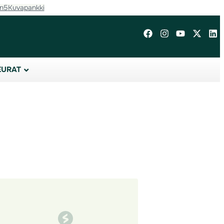
in5
Kuvapankki
EURAT