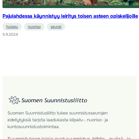
Pajulahdessa käynnistyy leiritys toisen asteen opiskelijoille
huippu
nuoriso
seurat
5.9.2024
Suomen Suunnistusliitto tukee suunnistusseurojen
edellytyksiä tarjota laadukasta kilpailu-, nuoriso- ja
kuntosuunnistustoimintaa.
Suunnistuksen lajeja ovat suunnistus, hiihto-, pyörä- ja