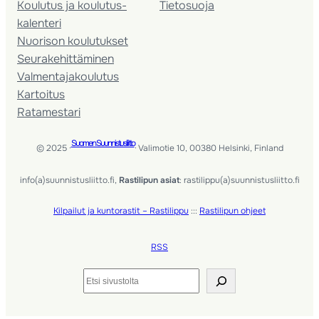
Koulutus ja koulutus­
Tietosuoja
kalenteri
Nuorison koulutukset
Seura­kehittäminen
Valmentaja­koulutus
Kartoitus
Ratamestari
Suomen Suunnistusliitto
© 2025 ·
· Valimotie 10, 00380 Helsinki, Finland
info(a)suunnistusliitto.fi,
Rastilipun asiat
: rastilippu(a)suunnistusliitto.fi
Kilpailut ja kuntorastit – Rastilippu
:::
Rastilipun ohjeet
RSS
Etsi