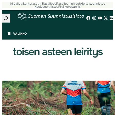
Kilpailut, kuntorastit – Rastilippu
Rastilipun ohjeet
Aloita suunnistus
Siirry
Koulusuunnistus
Fin5
Kuvapankki
sisältöön
Etsi
VALIKKO
toisen asteen leiritys