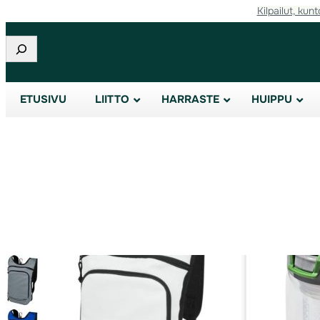
Kilpailut, kunt
Siirry
sisältöön
Etsi
ETUSIVU
LIITTO
HARRASTE
HUIPPU