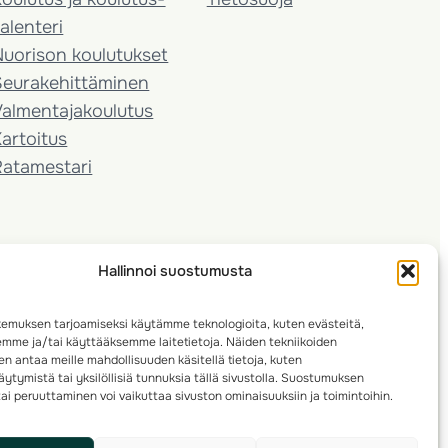
alenteri
Nuorison koulutukset
Seura­kehittäminen
almentaja­koulutus
artoitus
Ratamestari
Hallinnoi suostumusta
emuksen tarjoamiseksi käytämme teknologioita, kuten evästeitä,
emme ja/tai käyttääksemme laitetietoja. Näiden tekniikoiden
n antaa meille mahdollisuuden käsitellä tietoja, kuten
ytymistä tai yksilöllisiä tunnuksia tällä sivustolla. Suostumuksen
ai peruuttaminen voi vaikuttaa sivuston ominaisuuksiin ja toimintoihin.