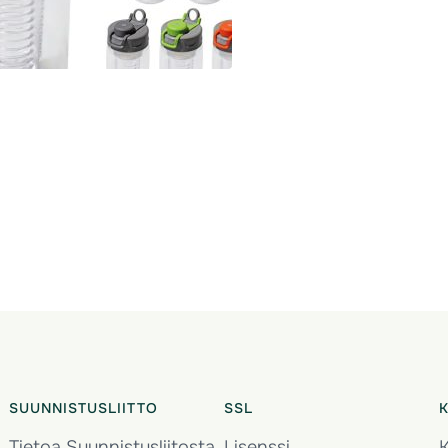
SUUNNISTUSLIITTO
SSL
Tietoa Suunnistusliitosta
Lisenssi
K