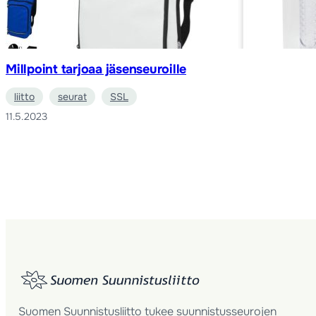
Millpoint tarjoaa jäsenseuroille
liitto
seurat
SSL
11.5.2023
Suomen Suunnistusliitto tukee suunnistusseurojen