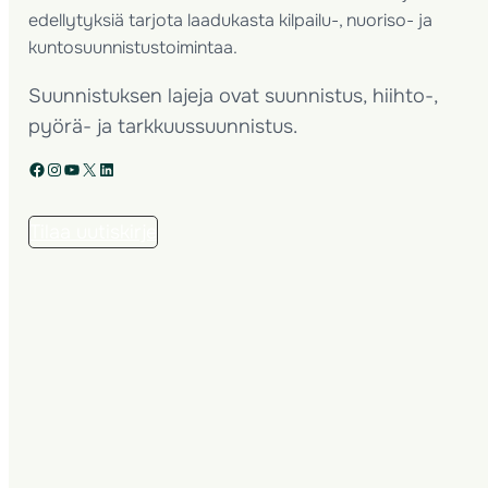
edellytyksiä tarjota laadukasta kilpailu-, nuoriso- ja
kuntosuunnistustoimintaa.
Suunnistuksen lajeja ovat suunnistus, hiihto-,
pyörä- ja tarkkuussuunnistus.
Facebook
Instagram
YouTube
X
LinkedIn
Tilaa uutiskirje