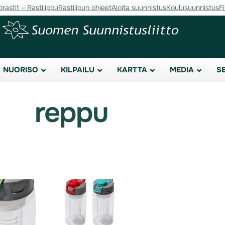
orastit – Rastilippu
Rastilipun ohjeet
Aloita suunnistus
Koulusuunnistus
F
NUORISO
KILPAILU
KARTTA
MEDIA
S
reppu