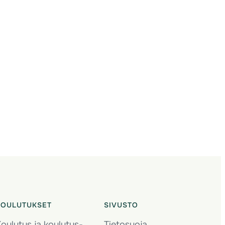
KOULUTUKSET
SIVUSTO
oulutus ja koulutus­
Tietosuoja