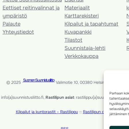
Eettiset reitinvalinnat ja
Materiaalit
k
ympäristö
Karttarekisteri
Palaute
Kilpailut ja tapahtumat
Yhteystiedot
Kuvapankki
V
Tilastot
K
Suunnistaja-lehti
Verkkokauppa
Suomen Suunnistusliitto
© 2025 ·
· Valimotie 10, 00380 Helsinki, Finland
Parhaan kok
info(a)suunnistusliitto.fi,
Rastilipun asiat
: rastilippu(a)suunnistusliitto.fi
tallentaaks
hyväksymine
selauskäyttä
Kilpailut ja kuntorastit – Rastilippu
:::
Rastilipun ohjeet
jättäminen t
RSS