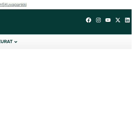
in5
Kuvapankki
EURAT