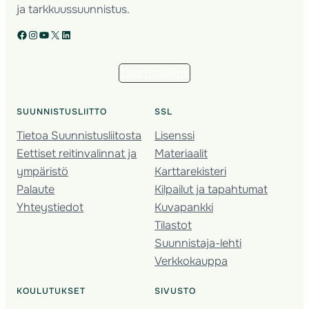
ja tarkkuussuunnistus.
Facebook
Instagram
YouTube
X
LinkedIn
Tilaa uutiskirje
SUUNNISTUSLIITTO
SSL
Tietoa Suunnistusliitosta
Lisenssi
Eettiset reitinvalinnat ja
Materiaalit
ympäristö
Karttarekisteri
Palaute
Kilpailut ja tapahtumat
Yhteystiedot
Kuvapankki
Tilastot
Suunnistaja-lehti
Verkkokauppa
KOULUTUKSET
SIVUSTO