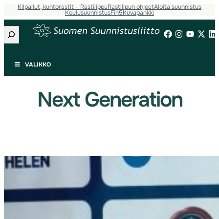
Kilpailut, kuntorastit – Rastilippu
Rastilipun ohjeet
Aloita suunnistus
Siirry
Koulusuunnistus
Fin5
Kuvapankki
sisältöön
Etsi
VALIKKO
Next Generation