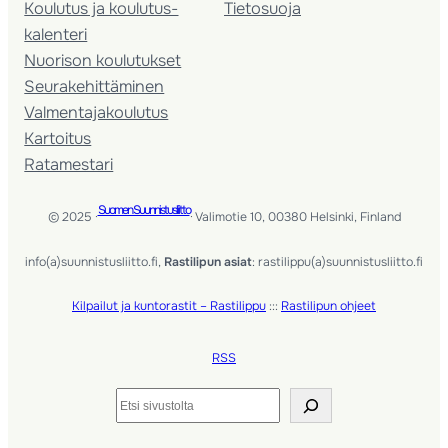
Koulutus ja koulutus­
Tietosuoja
kalenteri
Nuorison koulutukset
Seura­kehittäminen
Valmentaja­koulutus
Kartoitus
Ratamestari
Suomen Suunnistusliitto
© 2025 ·
· Valimotie 10, 00380 Helsinki, Finland
info(a)suunnistusliitto.fi,
Rastilipun asiat
: rastilippu(a)suunnistusliitto.fi
Kilpailut ja kuntorastit – Rastilippu
:::
Rastilipun ohjeet
RSS
Etsi