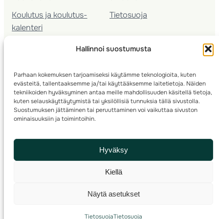
Koulutus ja koulutus­
Tietosuoja
kalenteri
Nuorison koulutukset
Hallinnoi suostumusta
Seura­kehittäminen
Valmentaja­koulutus
Parhaan kokemuksen tarjoamiseksi käytämme teknologioita, kuten
Kartoitus
evästeitä, tallentaaksemme ja/tai käyttääksemme laitetietoja. Näiden
Ratamestari
tekniikoiden hyväksyminen antaa meille mahdollisuuden käsitellä tietoja,
kuten selauskäyttäytymistä tai yksilöllisiä tunnuksia tällä sivustolla.
Suostumuksen jättäminen tai peruuttaminen voi vaikuttaa sivuston
Suomen Suunnistusliitto
© 2025 ·
· Valimotie 10, 00380 Helsinki, Finland
ominaisuuksiin ja toimintoihin.
info(a)suunnistusliitto.fi,
Rastilipun asiat
: rastilippu(a)suunnistusliitto.fi
Hyväksy
Kilpailut ja kuntorastit – Rastilippu
:::
Rastilipun ohjeet
Kiellä
RSS
Näytä asetukset
Etsi
Tietosuoja
Tietosuoja