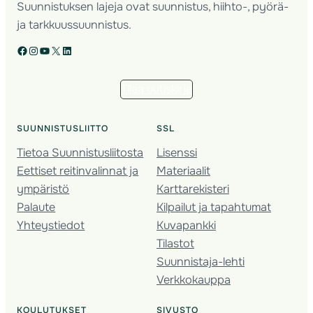
Suunnistuksen lajeja ovat suunnistus, hiihto-, pyörä-
ja tarkkuussuunnistus.
Facebook
Instagram
YouTube
X
LinkedIn
Tilaa uutiskirje
SUUNNISTUSLIITTO
SSL
Tietoa Suunnistusliitosta
Lisenssi
Eettiset reitinvalinnat ja
Materiaalit
ympäristö
Karttarekisteri
Palaute
Kilpailut ja tapahtumat
Yhteystiedot
Kuvapankki
Tilastot
Suunnistaja-lehti
Verkkokauppa
KOULUTUKSET
SIVUSTO