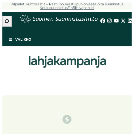
Kilpailut, kuntorastit – Rastilippu
Rastilipun ohjeet
Aloita suunnistus
Siirry
Koulusuunnistus
Fin5
Kuvapankki
sisältöön
Etsi
VALIKKO
lahjakampanja