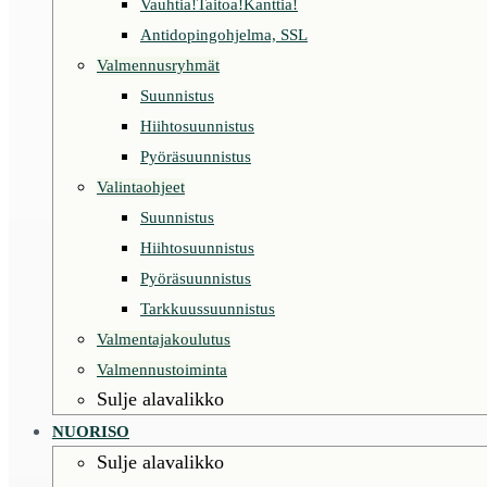
Vauhtia!Taitoa!Kanttia!
Antidopingohjelma, SSL
Valmennusryhmät
Suunnistus
Hiihtosuunnistus
Pyöräsuunnistus
Valintaohjeet
Suunnistus
Hiihtosuunnistus
Pyöräsuunnistus
Tarkkuussuunnistus
Valmentajakoulutus
Valmennustoiminta
Sulje alavalikko
NUORISO
Sulje alavalikko