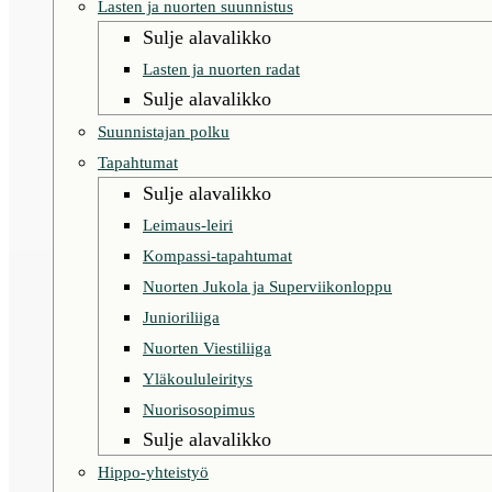
Lasten ja nuorten suunnistus
Sulje alavalikko
Lasten ja nuorten radat
Sulje alavalikko
Suunnistajan polku
Tapahtumat
Sulje alavalikko
Leimaus-leiri
Kompassi-tapahtumat
Nuorten Jukola ja Superviikonloppu
Junioriliiga
Nuorten Viestiliiga
Yläkoululeiritys
Nuorisosopimus
Sulje alavalikko
Hippo-yhteistyö