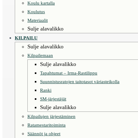
Koulu kartalla
Koulutus
Materiaalit
Sulje alavalikko
KILPAILU
Sulje alavalikko
Kilpailemaan
Sulje alavalikko
Tapahtumat – Irma-Rastilippu
Suunnistusratojen taitotasot väriasteikolla
Ranki
SM-järjestäjät
Sulje alavalikko
Kilpailujen järjestäminen
Ratamestaritoiminta
Säännöt ja ohjeet