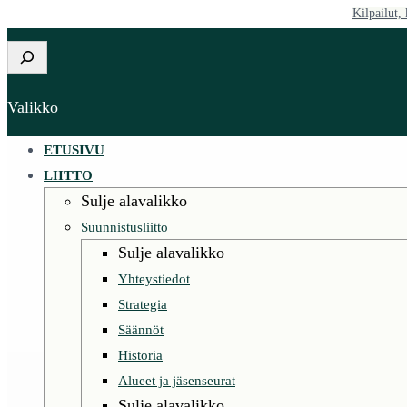
Kilpailut, 
Siirry
sisältöön
Etsi
Valikko
ETUSIVU
LIITTO
Sulje alavalikko
Suunnistusliitto
Sulje alavalikko
Yhteystiedot
Strategia
Säännöt
Historia
Alueet ja jäsenseurat
Sulje alavalikko