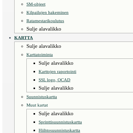
SM-ohjeet
Kilpailujen hakeminen
Ratamestarikoulutus
Sulje alavalikko
KARTTA
Sulje alavalikko
Karttatoiminta
Sulje alavalikko
Karttojen raportointi
SSL logo, OCAD
Sulje alavalikko
Suunnistuskartta
Muut kartat
Sulje alavalikko
Sprinttisuunnistuskartta
Hiihtosuunnistuskartta