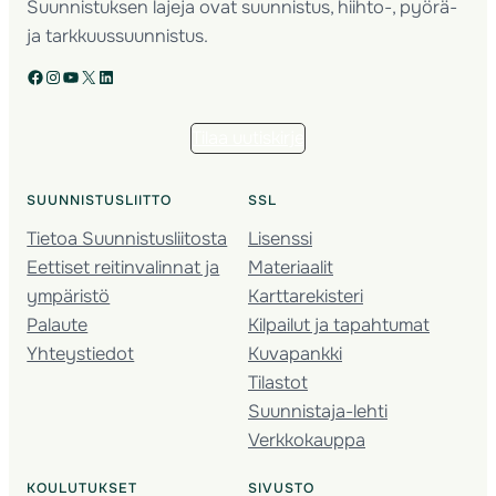
Suunnistuksen lajeja ovat suunnistus, hiihto-, pyörä-
ja tarkkuussuunnistus.
Facebook
Instagram
YouTube
X
LinkedIn
Tilaa uutiskirje
SUUNNISTUSLIITTO
SSL
Tietoa Suunnistusliitosta
Lisenssi
Eettiset reitinvalinnat ja
Materiaalit
ympäristö
Karttarekisteri
Palaute
Kilpailut ja tapahtumat
Yhteystiedot
Kuvapankki
Tilastot
Suunnistaja-lehti
Verkkokauppa
KOULUTUKSET
SIVUSTO