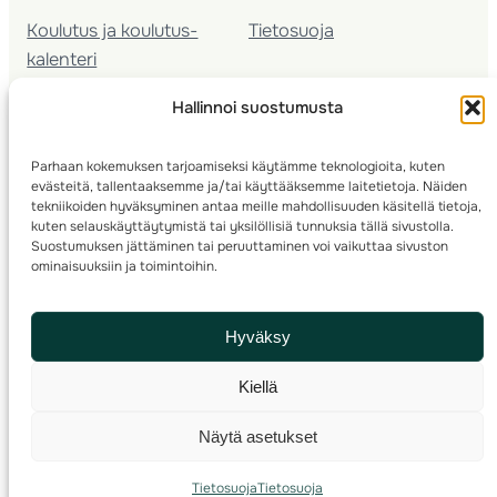
Koulutus ja koulutus­
Tietosuoja
kalenteri
Nuorison koulutukset
Hallinnoi suostumusta
Seura­kehittäminen
Valmentaja­koulutus
Parhaan kokemuksen tarjoamiseksi käytämme teknologioita, kuten
Kartoitus
evästeitä, tallentaaksemme ja/tai käyttääksemme laitetietoja. Näiden
Ratamestari
tekniikoiden hyväksyminen antaa meille mahdollisuuden käsitellä tietoja,
kuten selauskäyttäytymistä tai yksilöllisiä tunnuksia tällä sivustolla.
Suostumuksen jättäminen tai peruuttaminen voi vaikuttaa sivuston
Suomen Suunnistusliitto
© 2025 ·
· Valimotie 10, 00380 Helsinki, Finland
ominaisuuksiin ja toimintoihin.
info(a)suunnistusliitto.fi,
Rastilipun asiat
: rastilippu(a)suunnistusliitto.fi
Hyväksy
Kilpailut ja kuntorastit – Rastilippu
:::
Rastilipun ohjeet
Kiellä
RSS
Näytä asetukset
Etsi
Tietosuoja
Tietosuoja