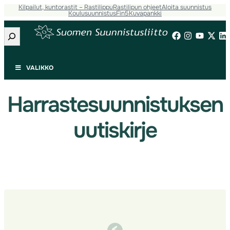
Kilpailut, kuntorastit – Rastilippu
Rastilipun ohjeet
Aloita suunnistus
Siirry
Koulusuunnistus
Fin5
Kuvapankki
sisältöön
Etsi
VALIKKO
Harrastesuunnistuksen
uutiskirje