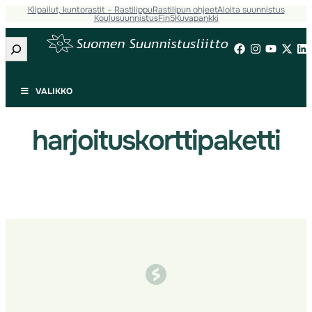
Kilpailut, kuntorastit – Rastilippu
Rastilipun ohjeet
Aloita suunnistus
Siirry
Koulusuunnistus
Fin5
Kuvapankki
sisältöön
Etsi
VALIKKO
harjoituskorttipaketti