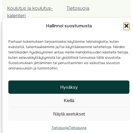
Koulutus ja koulutus­
Tietosuoja
kalenteri
Nuorison koulutukset
Hallinnoi suostumusta
Seura­kehittäminen
Valmentaja­koulutus
Parhaan kokemuksen tarjoamiseksi käytämme teknologioita, kuten
Kartoitus
evästeitä, tallentaaksemme ja/tai käyttääksemme laitetietoja. Näiden
Ratamestari
tekniikoiden hyväksyminen antaa meille mahdollisuuden käsitellä tietoja,
kuten selauskäyttäytymistä tai yksilöllisiä tunnuksia tällä sivustolla.
Suostumuksen jättäminen tai peruuttaminen voi vaikuttaa sivuston
Suomen Suunnistusliitto
© 2025 ·
· Valimotie 10, 00380 Helsinki, Finland
ominaisuuksiin ja toimintoihin.
info(a)suunnistusliitto.fi,
Rastilipun asiat
: rastilippu(a)suunnistusliitto.fi
Hyväksy
Kilpailut ja kuntorastit – Rastilippu
:::
Rastilipun ohjeet
Kiellä
RSS
Näytä asetukset
Etsi
Tietosuoja
Tietosuoja