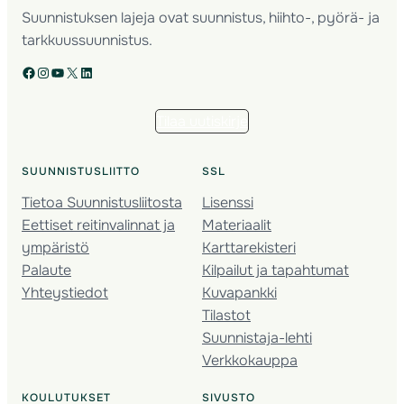
Suunnistuksen lajeja ovat suunnistus, hiihto-, pyörä- ja
tarkkuussuunnistus.
Facebook
Instagram
YouTube
X
LinkedIn
Tilaa uutiskirje
SUUNNISTUSLIITTO
SSL
Tietoa Suunnistusliitosta
Lisenssi
Eettiset reitinvalinnat ja
Materiaalit
ympäristö
Karttarekisteri
Palaute
Kilpailut ja tapahtumat
Yhteystiedot
Kuvapankki
Tilastot
Suunnistaja-lehti
Verkkokauppa
KOULUTUKSET
SIVUSTO