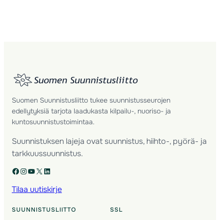
Suomen Suunnistusliitto tukee suunnistusseurojen
edellytyksiä tarjota laadukasta kilpailu-, nuoriso- ja
kuntosuunnistustoimintaa.
Suunnistuksen lajeja ovat suunnistus, hiihto-, pyörä- ja
tarkkuussuunnistus.
Facebook
Instagram
YouTube
X
LinkedIn
Tilaa uutiskirje
SUUNNISTUSLIITTO
SSL