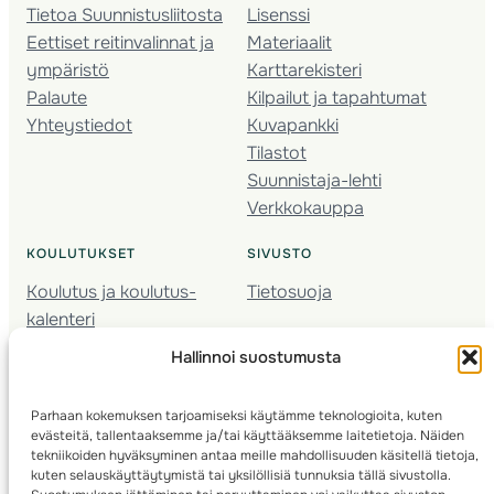
Tietoa Suunnistusliitosta
Lisenssi
Eettiset reitinvalinnat ja
Materiaalit
ympäristö
Karttarekisteri
Palaute
Kilpailut ja tapahtumat
Yhteystiedot
Kuvapankki
Tilastot
Suunnistaja-lehti
Verkkokauppa
KOULUTUKSET
SIVUSTO
Koulutus ja koulutus­
Tietosuoja
kalenteri
Nuorison koulutukset
Hallinnoi suostumusta
Seura­kehittäminen
Valmentaja­koulutus
Parhaan kokemuksen tarjoamiseksi käytämme teknologioita, kuten
Kartoitus
evästeitä, tallentaaksemme ja/tai käyttääksemme laitetietoja. Näiden
Ratamestari
tekniikoiden hyväksyminen antaa meille mahdollisuuden käsitellä tietoja,
kuten selauskäyttäytymistä tai yksilöllisiä tunnuksia tällä sivustolla.