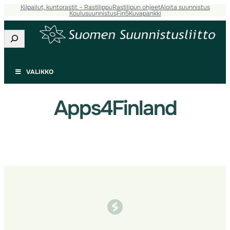
Kilpailut, kuntorastit – Rastilippu
Rastilipun ohjeet
Aloita suunnistus
Siirry
Koulusuunnistus
Fin5
Kuvapankki
sisältöön
Etsi
VALIKKO
Apps4Finland