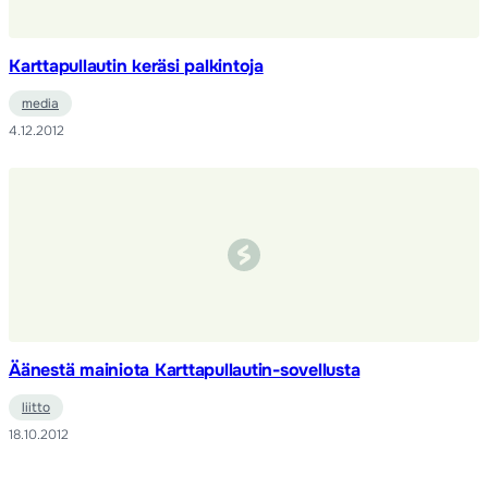
Karttapullautin keräsi palkintoja
media
4.12.2012
Äänestä mainiota Karttapullautin-sovellusta
liitto
18.10.2012