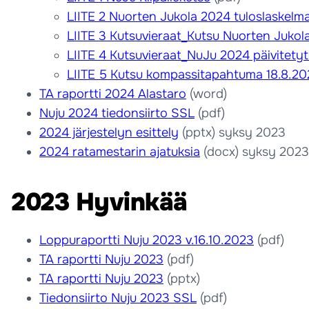
LIITE 2 Nuorten Jukola 2024 tuloslaskelm
LIITE 3 Kutsuvieraat_Kutsu Nuorten Jukol
LIITE 4 Kutsuvieraat_NuJu 2024 päivitety
LIITE 5 Kutsu kompassitapahtuma 18.8.20
TA raportti 2024 Alastaro
(word)
Nuju 2024 tiedonsiirto SSL
(pdf)
2024 järjestelyn esittely
(pptx) syksy 2023
2024 ratamestarin ajatuksia
(docx) syksy 2023
2023 Hyvinkää
Loppuraportti Nuju 2023 v.16.10.2023
(pdf)
TA raportti Nuju 2023
(pdf)
TA raportti Nuju 2023
(pptx)
Tiedonsiirto Nuju 2023 SSL
(pdf)