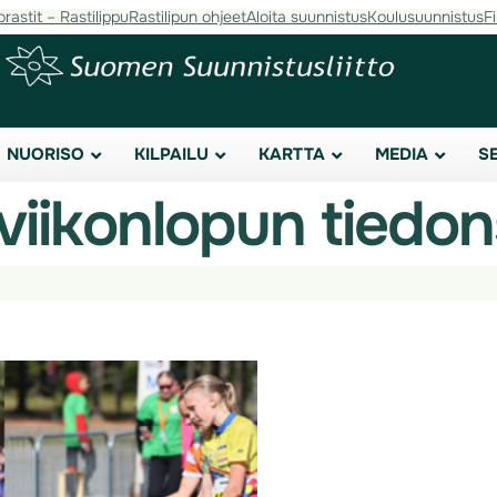
orastit – Rastilippu
Rastilipun ohjeet
Aloita suunnistus
Koulusuunnistus
F
NUORISO
KILPAILU
KARTTA
MEDIA
S
ikonlopun tiedons