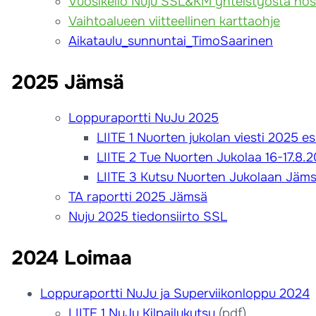
Vuosikello Nuju SSL&KM yhteistyöstä nos
Vaihtoalueen viitteellinen karttaohje
Aikataulu_sunnuntai_TimoSaarinen
2025 Jämsä
Loppuraportti NuJu 2025
LIITE 1 Nuorten jukolan viesti 2025 es
LIITE 2 Tue Nuorten Jukolaa 16-17.8.
LIITE 3 Kutsu Nuorten Jukolaan Jäm
TA raportti 2025 Jämsä
Nuju 2025 tiedonsiirto SSL
2024 Loimaa
Loppuraportti NuJu ja Superviikonloppu 2024
LIITE 1 NuJu Kilpailukutsu
(pdf)