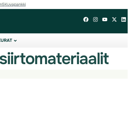
in5
Kuvapankki
EURAT
iirtomateriaalit