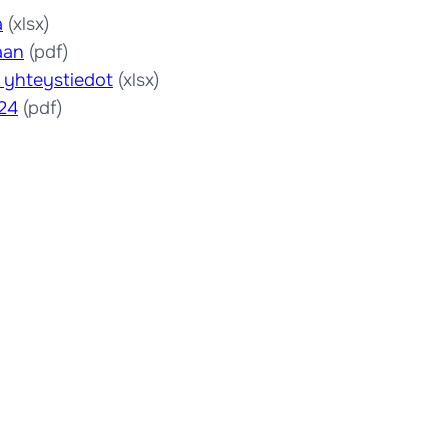
a
(xlsx)
aan
(pdf)
t yhteystiedot
(xlsx)
24
(pdf)