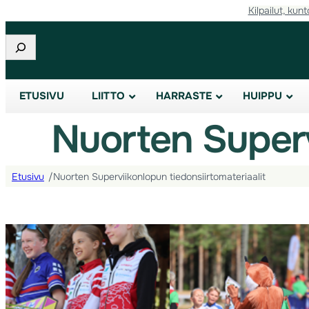
Kilpailut, kunt
Etsi
ETUSIVU
LIITTO
HARRASTE
HUIPPU
Nuorten Supervi
Etusivu
/
Nuorten Superviikonlopun tiedonsiirtomateriaalit