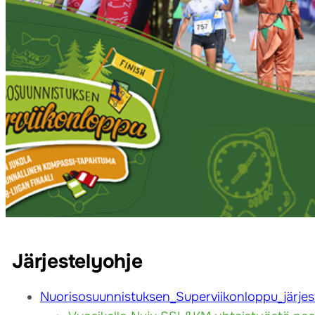
Järjestelyohje
Nuorisosuunnistuksen_Superviikonloppu_järjes