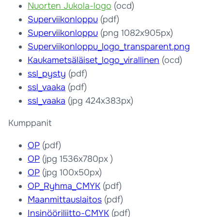
Nuorten Jukola-logo
(ocd)
Superviikonloppu
(pdf)
Superviikonloppu
(png 1082x905px)
Superviikonloppu_logo_transparent.png
Kaukametsäläiset_logo_virallinen
(ocd)
ssl_pysty
(pdf)
ssl_vaaka
(pdf)
ssl_vaaka
(jpg 424x383px)
Kumppanit
OP
(pdf)
OP
(jpg 1536x780px )
OP
(jpg 100x50px)
OP_Ryhma_CMYK
(pdf)
Maanmittauslaitos
(pdf)
Insinööriliitto-CMYK
(pdf)