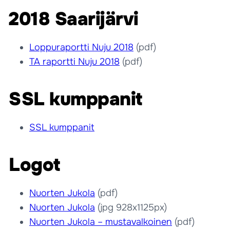
2018 Saarijärvi
Loppuraportti Nuju 2018
(pdf)
TA raportti Nuju 2018
(pdf)
SSL kumppanit
SSL kumppanit
Logot
Nuorten Jukola
(pdf)
Nuorten Jukola
(jpg 928x1125px)
Nuorten Jukola – mustavalkoinen
(pdf)