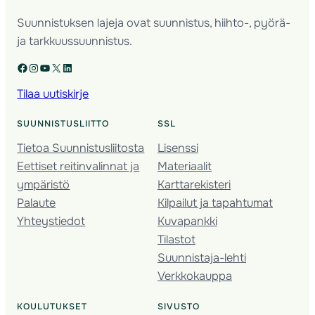
Suunnistuksen lajeja ovat suunnistus, hiihto-, pyörä-
ja tarkkuussuunnistus.
Facebook
Instagram
YouTube
X
LinkedIn
Tilaa uutiskirje
SUUNNISTUSLIITTO
SSL
Tietoa Suunnistusliitosta
Lisenssi
Eettiset reitinvalinnat ja
Materiaalit
ympäristö
Karttarekisteri
Palaute
Kilpailut ja tapahtumat
Yhteystiedot
Kuvapankki
Tilastot
Suunnistaja-lehti
Verkkokauppa
KOULUTUKSET
SIVUSTO