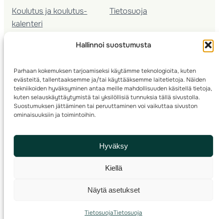
Koulutus ja koulutus­
Tietosuoja
kalenteri
Nuorison koulutukset
Hallinnoi suostumusta
Seura­kehittäminen
Valmentaja­koulutus
Parhaan kokemuksen tarjoamiseksi käytämme teknologioita, kuten
Kartoitus
evästeitä, tallentaaksemme ja/tai käyttääksemme laitetietoja. Näiden
Ratamestari
tekniikoiden hyväksyminen antaa meille mahdollisuuden käsitellä tietoja,
kuten selauskäyttäytymistä tai yksilöllisiä tunnuksia tällä sivustolla.
Suostumuksen jättäminen tai peruuttaminen voi vaikuttaa sivuston
Suomen Suunnistusliitto
© 2025 ·
· Valimotie 10, 00380 Helsinki, Finland
ominaisuuksiin ja toimintoihin.
info(a)suunnistusliitto.fi,
Rastilipun asiat
: rastilippu(a)suunnistusliitto.fi
Hyväksy
Kilpailut ja kuntorastit – Rastilippu
:::
Rastilipun ohjeet
Kiellä
RSS
Näytä asetukset
Etsi
Tietosuoja
Tietosuoja