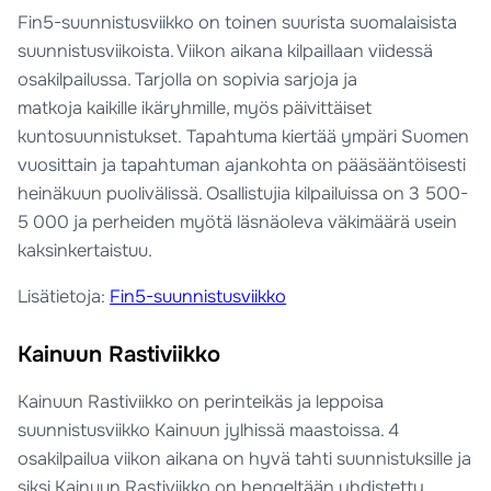
Fin5-suunnistusviikko on toinen suurista suomalaisista
suunnistusviikoista. Viikon aikana kilpaillaan viidessä
osakilpailussa. Tarjolla on sopivia sarjoja ja
matkoja kaikille ikäryhmille, myös päivittäiset
kuntosuunnistukset. Tapahtuma kiertää ympäri Suomen
vuosittain ja tapahtuman ajankohta on pääsääntöisesti
heinäkuun puolivälissä. Osallistujia kilpailuissa on 3 500-
5 000 ja perheiden myötä läsnäoleva väkimäärä usein
kaksinkertaistuu.
Lisätietoja:
Fin5-suunnistusviikko
Kainuun Rastiviikko
Kainuun Rastiviikko on perinteikäs ja leppoisa
suunnistusviikko Kainuun jylhissä maastoissa. 4
osakilpailua viikon aikana on hyvä tahti suunnistuksille ja
siksi Kainuun Rastiviikko on hengeltään yhdistetty