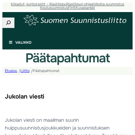
Kilpailut, kuntorastit – Rastilippu
Rastilipun ohjeet
Aloita suunnistus
Koulusuunnistus
Fin5
Kuvapankki
Etsi
VALIKKO
Päätapahtumat
Etusivu
Liitto
Päätapahtumat
/
/
Jukolan viesti
Jukolan viesti on maailman suurin
huippusuunnistusjoukkueiden ja suunnistuksen