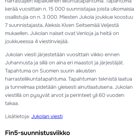
harrastajien kilpailullinen liikuntatapahtuma. Tapahtuma
kerää vuosittain n. 15 000 suunnistajaa joista ulkomaisia
osallistujia on n. 3 000. Miesten Jukola joukkue koostuu
7 suunnistajasta, Aleksis Kiven Seitsemää Veljestä
mukaellen. Jukolan naiset ovat Venloja ja heitä on
joukkueessa 4 viestinviejää.
Jukolan viesti järjestetään vuosittain viikko ennen
Juhannusta ja sillä on aina eri maastot ja järjestäjät.
Tapahtuma on Suomen suurin aikuisten
harrasteliikuntatapahtuma. Tapahtuman teknistä laatua
ja tunnelmaa pidetään yleisesti ainutlaatuisena. Jukolan
viestillä on pysyvät arvot ja perinteet yli 60 vuoden
takaa.
Lisätietoja:
Jukolan viesti
Fin5-suunnistusviikko