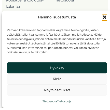
Koulutus ja koulutus­
Tietosuoja
kalenteri
Nuorison koulutukset
Hallinnoi suostumusta
Seura­kehittäminen
Valmentaja­koulutus
Parhaan kokemuksen tarjoamiseksi käytämme teknologioita, kuten
Kartoitus
evästeitä, tallentaaksemme ja/tai käyttääksemme laitetietoja. Näiden
Ratamestari
tekniikoiden hyväksyminen antaa meille mahdollisuuden käsitellä tietoja,
kuten selauskäyttäytymistä tai yksilöllisiä tunnuksia tällä sivustolla.
Suostumuksen jättäminen tai peruuttaminen voi vaikuttaa sivuston
Suomen Suunnistusliitto
© 2025 ·
· Valimotie 10, 00380 Helsinki, Finland
ominaisuuksiin ja toimintoihin.
info(a)suunnistusliitto.fi,
Rastilipun asiat
: rastilippu(a)suunnistusliitto.fi
Hyväksy
Kilpailut ja kuntorastit – Rastilippu
:::
Rastilipun ohjeet
Kiellä
RSS
Näytä asetukset
Etsi
Tietosuoja
Tietosuoja