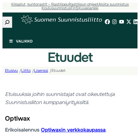
Kilpailut, kuntorastit – Rastilippu
Rastilipun ohjeet
Aloita suunnistus
Koulusuunnistus
Fin5
Kuvapankki
Etsi
VALIKKO
Etuudet
Etusivu
Liitto
Lisenssi
Etuudet
/
/
/
Etuisuuksia joihin suunnistajat ovat oikeutettuja
Suunnistusliiton kumppaniyrityksiltä.
Optiwax
Erikoisalennus
Optiwaxin verkkokaupassa
.