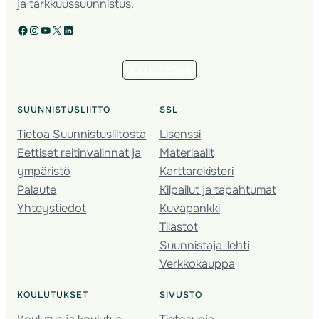
ja tarkkuussuunnistus.
Facebook
Instagram
YouTube
X
LinkedIn
Tilaa uutiskirje
SUUNNISTUSLIITTO
SSL
Tietoa Suunnistusliitosta
Lisenssi
Eettiset reitinvalinnat ja
Materiaalit
ympäristö
Karttarekisteri
Palaute
Kilpailut ja tapahtumat
Yhteystiedot
Kuvapankki
Tilastot
Suunnistaja-lehti
Verkkokauppa
KOULUTUKSET
SIVUSTO