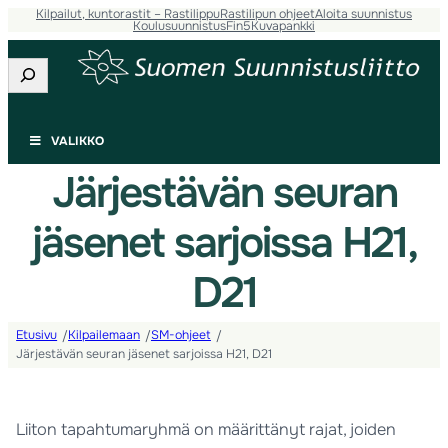
Kilpailut, kuntorastit – Rastilippu
Rastilipun ohjeet
Aloita suunnistus
Koulusuunnistus
Fin5
Kuvapankki
Etsi
VALIKKO
Järjestävän seuran
jäsenet sarjoissa H21,
D21
Etusivu
Kilpailemaan
SM-ohjeet
/
/
/
Järjestävän seuran jäsenet sarjoissa H21, D21
Liiton tapahtumaryhmä on määrittänyt rajat, joiden