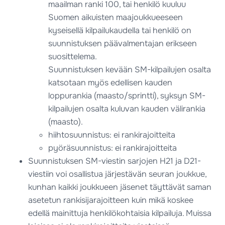
maailman ranki 100, tai henkilö kuuluu
Suomen aikuisten maajoukkueeseen
kyseisellä kilpailukaudella tai henkilö on
suunnistuksen päävalmentajan erikseen
suosittelema.
Suunnistuksen kevään SM-kilpailujen osalta
katsotaan myös edellisen kauden
loppurankia (maasto/sprintti), syksyn SM-
kilpailujen osalta kuluvan kauden välirankia
(maasto).
hiihtosuunnistus: ei rankirajoitteita
pyöräsuunnistus: ei rankirajoitteita
Suunnistuksen SM-viestin sarjojen H21 ja D21-
viestiin voi osallistua järjestävän seuran joukkue,
kunhan kaikki joukkueen jäsenet täyttävät saman
asetetun rankisijarajoitteen kuin mikä koskee
edellä mainittuja henkilökohtaisia kilpailuja. Muissa