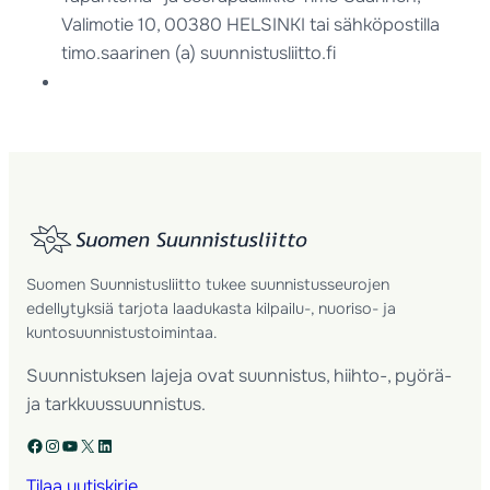
Valimotie 10, 00380 HELSINKI tai sähköpostilla
timo.saarinen (a) suunnistusliitto.fi
Suomen Suunnistusliitto tukee suunnistusseurojen
edellytyksiä tarjota laadukasta kilpailu-, nuoriso- ja
kuntosuunnistustoimintaa.
Suunnistuksen lajeja ovat suunnistus, hiihto-, pyörä-
ja tarkkuussuunnistus.
Facebook
Instagram
YouTube
X
LinkedIn
Tilaa uutiskirje