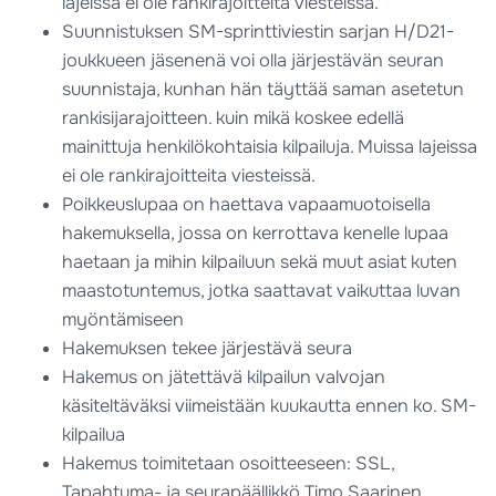
lajeissa ei ole rankirajoitteita viesteissä.
Suunnistuksen SM-sprinttiviestin sarjan H/D21-
joukkueen jäsenenä voi olla järjestävän seuran
suunnistaja, kunhan hän täyttää saman asetetun
rankisijarajoitteen. kuin mikä koskee edellä
mainittuja henkilökohtaisia kilpailuja. Muissa lajeissa
ei ole rankirajoitteita viesteissä.
Poikkeuslupaa on haettava vapaamuotoisella
hakemuksella, jossa on kerrottava kenelle lupaa
haetaan ja mihin kilpailuun sekä muut asiat kuten
maastotuntemus, jotka saattavat vaikuttaa luvan
myöntämiseen
Hakemuksen tekee järjestävä seura
Hakemus on jätettävä kilpailun valvojan
käsiteltäväksi viimeistään kuukautta ennen ko. SM-
kilpailua
Hakemus toimitetaan osoitteeseen: SSL,
Tapahtuma- ja seurapäällikkö Timo Saarinen,