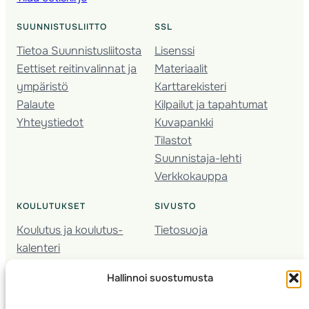
SUUNNISTUSLIITTO
SSL
Tietoa Suunnistusliitosta
Lisenssi
Eettiset reitinvalinnat ja
Materiaalit
ympäristö
Karttarekisteri
Palaute
Kilpailut ja tapahtumat
Yhteystiedot
Kuvapankki
Tilastot
Suunnistaja-lehti
Verkkokauppa
KOULUTUKSET
SIVUSTO
Koulutus ja koulutus­
Tietosuoja
kalenteri
Nuorison koulutukset
Hallinnoi suostumusta
Seura­kehittäminen
Valmentaja­koulutus