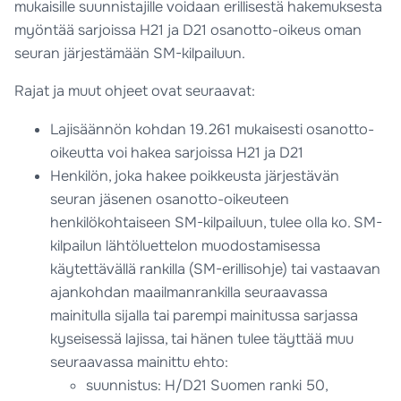
mukaisille suunnistajille voidaan erillisestä hakemuksesta
myöntää sarjoissa H21 ja D21 osanotto-oikeus oman
seuran järjestämään SM-kilpailuun.
Rajat ja muut ohjeet ovat seuraavat:
Lajisäännön kohdan 19.261 mukaisesti osanotto-
oikeutta voi hakea sarjoissa H21 ja D21
Henkilön, joka hakee poikkeusta järjestävän
seuran jäsenen osanotto-oikeuteen
henkilökohtaiseen SM-kilpailuun, tulee olla ko. SM-
kilpailun lähtöluettelon muodostamisessa
käytettävällä rankilla (SM-erillisohje) tai vastaavan
ajankohdan maailmanrankilla seuraavassa
mainitulla sijalla tai parempi mainitussa sarjassa
kyseisessä lajissa, tai hänen tulee täyttää muu
seuraavassa mainittu ehto:
suunnistus: H/D21 Suomen ranki 50,