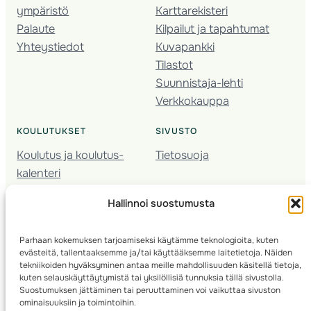
ympäristö
Karttarekisteri
Palaute
Kilpailut ja tapahtumat
Yhteystiedot
Kuvapankki
Tilastot
Suunnistaja-lehti
Verkkokauppa
KOULUTUKSET
SIVUSTO
Koulutus ja koulutus­
Tietosuoja
kalenteri
Nuorison koulutukset
Hallinnoi suostumusta
Seura­kehittäminen
Valmentaja­koulutus
Parhaan kokemuksen tarjoamiseksi käytämme teknologioita, kuten
Kartoitus
evästeitä, tallentaaksemme ja/tai käyttääksemme laitetietoja. Näiden
Ratamestari
tekniikoiden hyväksyminen antaa meille mahdollisuuden käsitellä tietoja,
kuten selauskäyttäytymistä tai yksilöllisiä tunnuksia tällä sivustolla.
Suostumuksen jättäminen tai peruuttaminen voi vaikuttaa sivuston
Suomen Suunnistusliitto
© 2025 ·
· Valimotie 10, 00380 Helsinki, Finland
ominaisuuksiin ja toimintoihin.