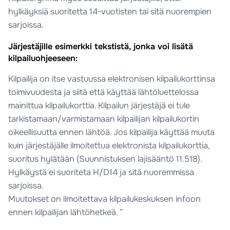
hylkäyksiä suoritetta 14-vuotisten tai sitä nuorempien
sarjoissa.
Järjestäjille esimerkki tekstistä, jonka voi lisätä
kilpailuohjeeseen:
Kilpailija on itse vastuussa elektronisen kilpailukorttinsa
toimivuudesta ja siitä että käyttää lähtöluettelossa
mainittua kilpailukorttia. Kilpailun järjestäjä ei tule
tarkistamaan/varmistamaan kilpailijan kilpailukortin
oikeellisuutta ennen lähtöä. Jos kilpailija käyttää muuta
kuin järjestäjälle ilmoitettua elektronista kilpailukorttia,
suoritus hylätään (Suunnistuksen lajisääntö 11.518).
Hylkäystä ei suoriteta H/D14 ja sitä nuoremmissa
sarjoissa.
Muutokset on ilmoitettava kilpailukeskuksen infoon
ennen kilpailijan lähtöhetkeä. ”