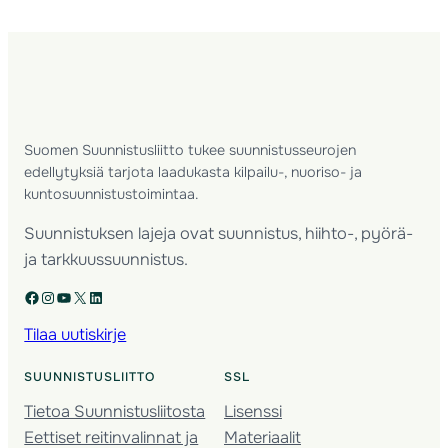
Suomen Suunnistusliitto tukee suunnistusseurojen
edellytyksiä tarjota laadukasta kilpailu-, nuoriso- ja
kuntosuunnistustoimintaa.
Suunnistuksen lajeja ovat suunnistus, hiihto-, pyörä-
ja tarkkuussuunnistus.
Facebook
Instagram
YouTube
X
LinkedIn
Tilaa uutiskirje
SUUNNISTUSLIITTO
SSL
Tietoa Suunnistusliitosta
Lisenssi
Eettiset reitinvalinnat ja
Materiaalit