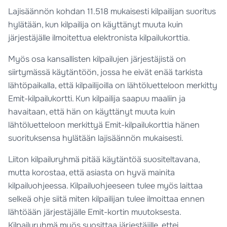
Lajisäännön kohdan 11.518 mukaisesti kilpailijan suoritus
hylätään, kun kilpailija on käyttänyt muuta kuin
järjestäjälle ilmoitettua elektronista kilpailukorttia.
Myös osa kansallisten kilpailujen järjestäjistä on
siirtymässä käytäntöön, jossa he eivät enää tarkista
lähtöpaikalla, että kilpailijoilla on lähtöluetteloon merkitty
Emit-kilpailukortti. Kun kilpailija saapuu maaliin ja
havaitaan, että hän on käyttänyt muuta kuin
lähtöluetteloon merkittyä Emit-kilpailukorttia hänen
suorituksensa hylätään lajisäännön mukaisesti.
Liiton kilpailuryhmä pitää käytäntöä suositeltavana,
mutta korostaa, että asiasta on hyvä mainita
kilpailuohjeessa. Kilpailuohjeeseen tulee myös laittaa
selkeä ohje siitä miten kilpailijan tulee ilmoittaa ennen
lähtöään järjestäjälle Emit-kortin muutoksesta.
Kilpailuryhmä myös suosittaa järjestäjille, ettei