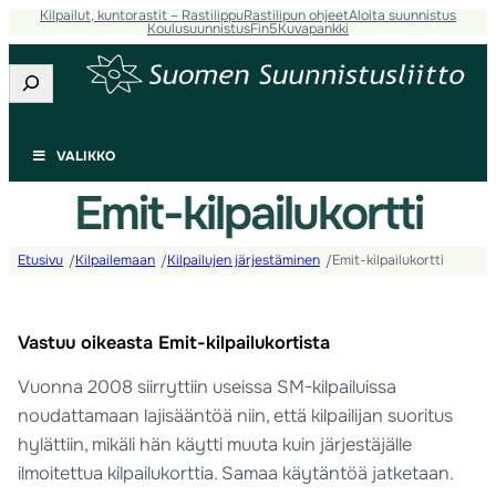
Kilpailut, kuntorastit – Rastilippu
Rastilipun ohjeet
Aloita suunnistus
Koulusuunnistus
Fin5
Kuvapankki
Etsi
VALIKKO
Emit-kilpailukortti
Etusivu
Kilpailemaan
Kilpailujen järjestäminen
Emit-kilpailukortti
/
/
/
Vastuu oikeasta Emit-kilpailukortista
Vuonna 2008 siirryttiin useissa SM-kilpailuissa
noudattamaan lajisääntöä niin, että kilpailijan suoritus
hylättiin, mikäli hän käytti muuta kuin järjestäjälle
ilmoitettua kilpailukorttia. Samaa käytäntöä jatketaan.