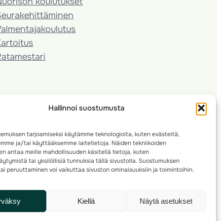
Nuorison koulutukset
Seura­kehittäminen
almentaja­koulutus
artoitus
Ratamestari
Hallinnoi suostumusta
emuksen tarjoamiseksi käytämme teknologioita, kuten evästeitä,
emme ja/tai käyttääksemme laitetietoja. Näiden tekniikoiden
n antaa meille mahdollisuuden käsitellä tietoja, kuten
ytymistä tai yksilöllisiä tunnuksia tällä sivustolla. Suostumuksen
ai peruuttaminen voi vaikuttaa sivuston ominaisuuksiin ja toimintoihin.
yväksy
Kiellä
Näytä asetukset