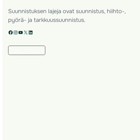
Suunnistuksen lajeja ovat suunnistus, hiihto-,
pyörä- ja tarkkuussuunnistus.
Facebook
Instagram
YouTube
X
LinkedIn
Tilaa uutiskirje