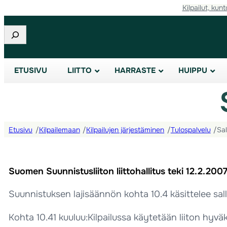
Kilpailut, kunt
Etsi
ETUSIVU
LIITTO
HARRASTE
HUIPPU
Etusivu
/
Kilpailemaan
/
Kilpailujen järjestäminen
/
Tulospalvelu
/
Sal
Suomen Suunnistusliiton liittohallitus teki 12.2.2007 p
Suunnistuksen lajisäännön kohta 10.4 käsittelee salli
Kohta 10.41 kuuluu:Kilpailussa käytetään liiton hyväk