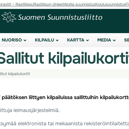
orastit – Rastilippu
Rastilipun ohjeet
Aloita suunnistus
Koulusuunnistus
F
NUORISO
KILPAILU
KARTTA
MEDIA
S
Sallitut kilpailukorti
litut kilpailukortit
äätöksen liittyen kilpailuissa sallittuihin kilpailukortt
ttuja leimausjärjestelmiä.
symää elektronista tai mekaanista rekisteröintilaitetta