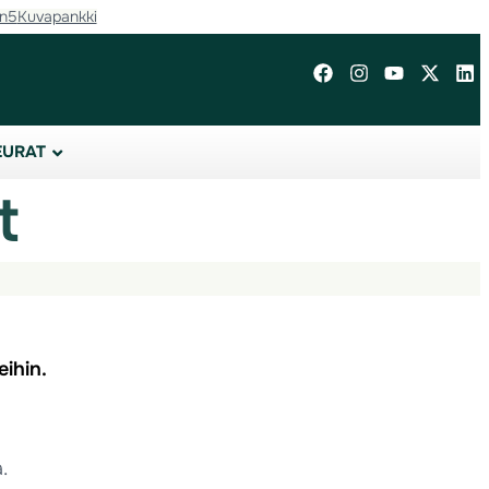
in5
Kuvapankki
EURAT
t
eihin.
.