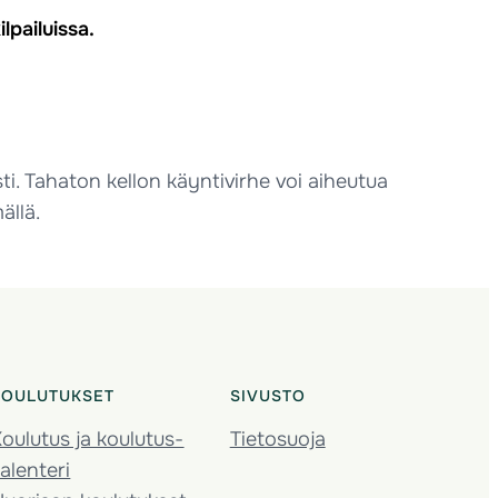
lpailuissa.
ti. Tahaton kellon käyntivirhe voi aiheutua
ällä.
KOULUTUKSET
SIVUSTO
oulutus ja koulutus­
Tietosuoja
alenteri