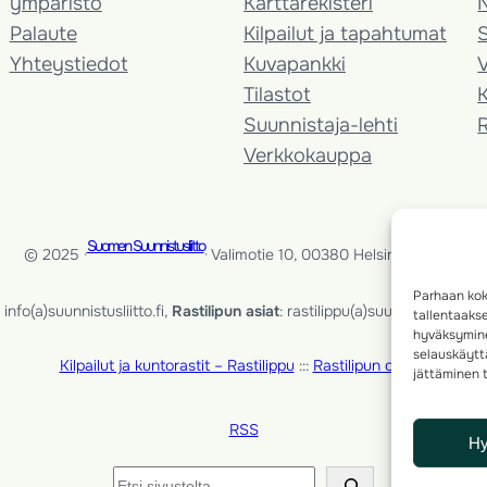
ympäristö
Karttarekisteri
Palaute
Kilpailut ja tapahtumat
Yhteystiedot
Kuvapankki
V
Tilastot
K
Suunnistaja-lehti
Verkkokauppa
Suomen Suunnistusliitto
© 2025 ·
· Valimotie 10, 00380 Helsinki, Finland
Parhaan kok
info(a)suunnistusliitto.fi,
Rastilipun asiat
: rastilippu(a)suunnistusliitto.fi
tallentaaks
hyväksymine
selauskäyttä
Kilpailut ja kuntorastit – Rastilippu
:::
Rastilipun ohjeet
jättäminen t
RSS
H
Etsi