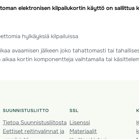
oman elektronisen kilpailukortin käyttö on sallittua ki
eettomia hylkäyksiä kilpailuissa
aikaa avaamisen jälkeen joko tahattomasti tai tahallises
 aikaa kortin komponentteja vaihtamalla tai käsittelem
SUUNNISTUSLIITTO
SSL
Tietoa Suunnistusliitosta
Lisenssi
K
Eettiset reitinvalinnat ja
Materiaalit
k