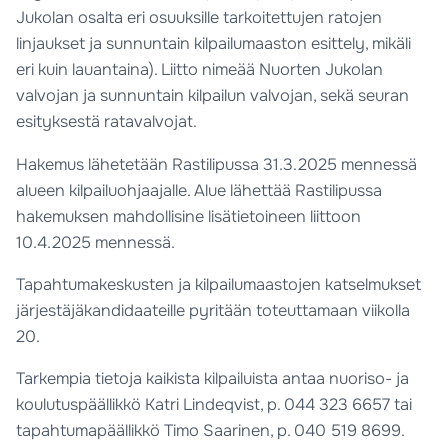
Jukolan osalta eri osuuksille tarkoitettujen ratojen
linjaukset ja sunnuntain kilpailumaaston esittely, mikäli
eri kuin lauantaina). Liitto nimeää Nuorten Jukolan
valvojan ja sunnuntain kilpailun valvojan, sekä seuran
esityksestä ratavalvojat.
Hakemus lähetetään Rastilipussa 31.3.2025 mennessä
alueen kilpailuohjaajalle. Alue lähettää Rastilipussa
hakemuksen mahdollisine lisätietoineen liittoon
10.4.2025 mennessä.
Tapahtumakeskusten ja kilpailumaastojen katselmukset
järjestäjäkandidaateille pyritään toteuttamaan viikolla
20.
Tarkempia tietoja kaikista kilpailuista antaa nuoriso- ja
koulutuspäällikkö Katri Lindeqvist, p. 044 323 6657 tai
tapahtumapäällikkö Timo Saarinen, p. 040 519 8699.