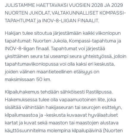
JULISTAMME HAETTAVAKSI VUOSIEN 2028 JA 2029
NUORTEN JUKOLAT, VALTAKUNNALLISET KOMPASSI-
TAPAHTUMAT ja INOV-8-LIIGAN FINAALIT.
Hakijan tulee sitoutua järjestämään kaikki viikonlopun
tapahtumat: Nuorten Jukola, Kompassi-tapahtuma ja
INOV-8-liigan finaali. Tapahtumat voi järjestää
yksittäinen seura tai useampi seura yhteistyössä, jolloin
tapahtumaviikonlopussa voi olla kaksi eri keskusta,
joiden välinen maantieteellinen etäisyys on
maksimissaan 50 km.
Kilpailuhakemus tehdään sähköisesti Rastilipussa.
Hakemuksessa tulee olla vapaamuotoinen liite, joka
sisältää vähintään hakijaseuran tai seurojen esittelyn,
kilpailumaastoa ja -keskusta kuvaavat hyvälaatuiset
kartat ja kuvat sekä maaston tai maastojen alustava
käyttösuunnitelma molempina kilpailupäivinä (Nuorten