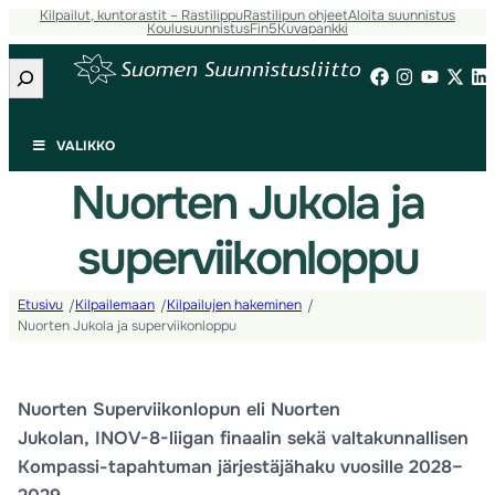
Kilpailut, kuntorastit – Rastilippu
Rastilipun ohjeet
Aloita suunnistus
Koulusuunnistus
Fin5
Kuvapankki
Etsi
VALIKKO
Nuorten Jukola ja
superviikonloppu
Etusivu
Kilpailemaan
Kilpailujen hakeminen
/
/
/
Nuorten Jukola ja superviikonloppu
Nuorten Superviikonlopun eli Nuorten
Jukolan, INOV-8-liigan finaalin sekä valtakunnallisen
Kompassi-tapahtuman järjestäjähaku vuosille 2028–