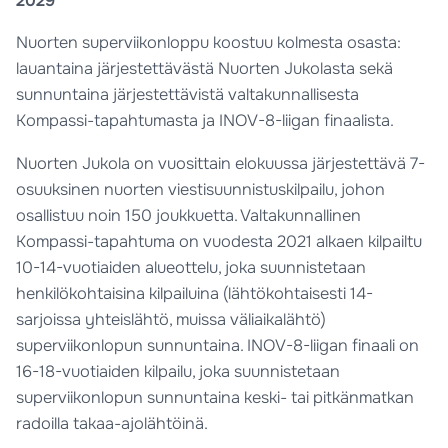
2029
Nuorten superviikonloppu koostuu kolmesta osasta:
lauantaina järjestettävästä Nuorten Jukolasta sekä
sunnuntaina järjestettävistä valtakunnallisesta
Kompassi-tapahtumasta ja INOV-8-liigan finaalista.
Nuorten Jukola on vuosittain elokuussa järjestettävä 7-
osuuksinen nuorten viestisuunnistuskilpailu, johon
osallistuu noin 150 joukkuetta. Valtakunnallinen
Kompassi-tapahtuma on vuodesta 2021 alkaen kilpailtu
10-14-vuotiaiden alueottelu, joka suunnistetaan
henkilökohtaisina kilpailuina (lähtökohtaisesti 14-
sarjoissa yhteislähtö, muissa väliaikalähtö)
superviikonlopun sunnuntaina. INOV-8-liigan finaali on
16-18-vuotiaiden kilpailu, joka suunnistetaan
superviikonlopun sunnuntaina keski- tai pitkänmatkan
radoilla takaa-ajolähtöinä.