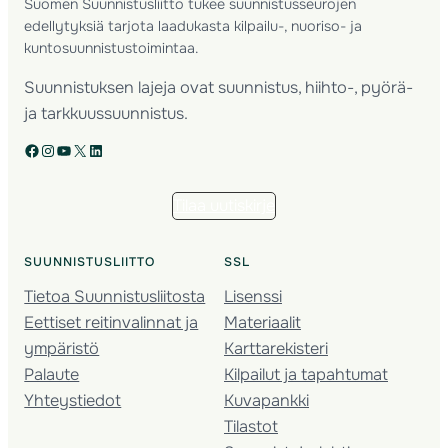
Suomen Suunnistusliitto tukee suunnistusseurojen
edellytyksiä tarjota laadukasta kilpailu-, nuoriso- ja
kuntosuunnistustoimintaa.
Suunnistuksen lajeja ovat suunnistus, hiihto-, pyörä-
ja tarkkuussuunnistus.
Facebook
Instagram
YouTube
X
LinkedIn
Tilaa uutiskirje
SUUNNISTUSLIITTO
SSL
Tietoa Suunnistusliitosta
Lisenssi
Eettiset reitinvalinnat ja
Materiaalit
ympäristö
Karttarekisteri
Palaute
Kilpailut ja tapahtumat
Yhteystiedot
Kuvapankki
Tilastot