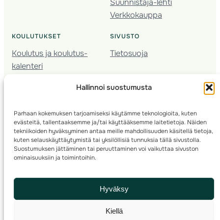
Suunnistaja-lehti
Verkkokauppa
KOULUTUKSET
SIVUSTO
Koulutus ja koulutus­
Tietosuoja
kalenteri
Nuorison koulutukset
Hallinnoi suostumusta
Seura­kehittäminen
Valmentaja­koulutus
Parhaan kokemuksen tarjoamiseksi käytämme teknologioita, kuten
Kartoitus
evästeitä, tallentaaksemme ja/tai käyttääksemme laitetietoja. Näiden
Ratamestari
tekniikoiden hyväksyminen antaa meille mahdollisuuden käsitellä tietoja,
kuten selauskäyttäytymistä tai yksilöllisiä tunnuksia tällä sivustolla.
Suostumuksen jättäminen tai peruuttaminen voi vaikuttaa sivuston
Suomen Suunnistusliitto
© 2025 ·
· Valimotie 10, 00380 Helsinki, Finland
ominaisuuksiin ja toimintoihin.
info(a)suunnistusliitto.fi,
Rastilipun asiat
: rastilippu(a)suunnistusliitto.fi
Hyväksy
Kilpailut ja kuntorastit – Rastilippu
:::
Rastilipun ohjeet
Kiellä