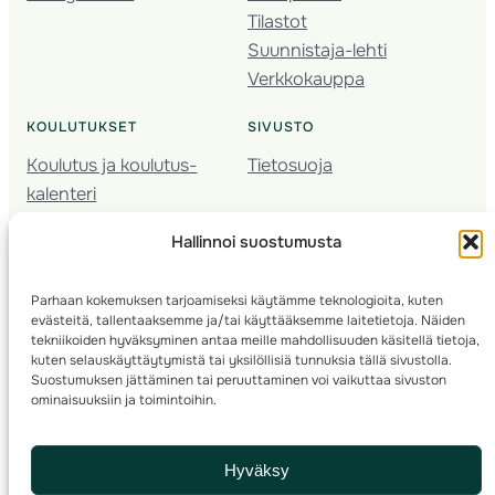
Tilastot
Suunnistaja-lehti
Verkkokauppa
KOULUTUKSET
SIVUSTO
Koulutus ja koulutus­
Tietosuoja
kalenteri
Nuorison koulutukset
Hallinnoi suostumusta
Seura­kehittäminen
Valmentaja­koulutus
Parhaan kokemuksen tarjoamiseksi käytämme teknologioita, kuten
Kartoitus
evästeitä, tallentaaksemme ja/tai käyttääksemme laitetietoja. Näiden
Ratamestari
tekniikoiden hyväksyminen antaa meille mahdollisuuden käsitellä tietoja,
kuten selauskäyttäytymistä tai yksilöllisiä tunnuksia tällä sivustolla.
Suostumuksen jättäminen tai peruuttaminen voi vaikuttaa sivuston
Suomen Suunnistusliitto
© 2025 ·
· Valimotie 10, 00380 Helsinki, Finland
ominaisuuksiin ja toimintoihin.
info(a)suunnistusliitto.fi,
Rastilipun asiat
: rastilippu(a)suunnistusliitto.fi
Hyväksy
Kilpailut ja kuntorastit – Rastilippu
:::
Rastilipun ohjeet