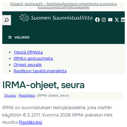
Kilpailut, kuntorastit – Rastilippu
Rastilipun ohjeet
Aloita suunnistus
Koulusuunnistus
Fin5
Kuvapankki
Etsi
VALIKKO
Yleistä IRMAsta
IRMA:n aloitusohjeita
Ohjeet seuralle
Rastilipun tapahtumahallinta
IRMA-ohjeet, seura
Etusivu
Rastilippu
IRMA-ohjeet, seura
/
/
IRMA on suunnistuksen tietojärjestelmä, joka otettiin
käyttöön 8.3.2011. Vuonna 2026 IRMA-palvelun nimi
muuttui
Rastilipuksi
.