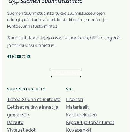
Suomen Suunnistusliitto tukee suunnistusseurojen
edellytyksiä tarjota laadukasta kilpailu-, nuoriso- ja
kuntosuunnistustoimintaa.
Suunnistuksen lajeja ovat suunnistus, hiihto-, pyörä-
ja tarkkuussuunnistus.
Facebook
Instagram
YouTube
X
LinkedIn
Tilaa uutiskirje
SUUNNISTUSLIITTO
SSL
Tietoa Suunnistusliitosta
Lisenssi
Eettiset reitinvalinnat ja
Materiaalit
ympäristö
Karttarekisteri
Palaute
Kilpailut ja tapahtumat
Yhteystiedot
Kuvapankki