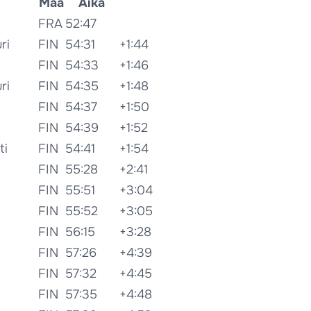
Maa
Aika
FRA
52:47
ri
FIN
54:31
+1:44
FIN
54:33
+1:46
ri
FIN
54:35
+1:48
FIN
54:37
+1:50
FIN
54:39
+1:52
ti
FIN
54:41
+1:54
FIN
55:28
+2:41
FIN
55:51
+3:04
FIN
55:52
+3:05
FIN
56:15
+3:28
FIN
57:26
+4:39
FIN
57:32
+4:45
FIN
57:35
+4:48