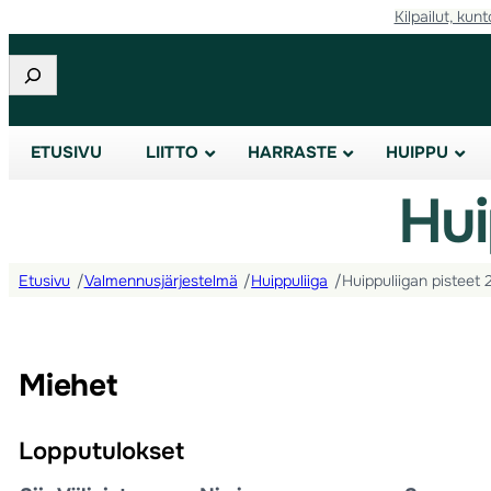
Kilpailut, kunt
Etsi
ETUSIVU
LIITTO
HARRASTE
HUIPPU
Hui
Etusivu
/
Valmennusjärjestelmä
/
Huippuliiga
/
Huippuliigan pisteet 
Miehet
Lopputulokset