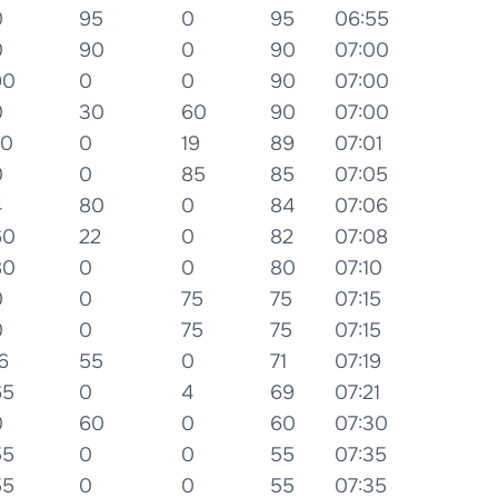
0
95
0
95
06:55
0
90
0
90
07:00
90
0
0
90
07:00
0
30
60
90
07:00
70
0
19
89
07:01
0
0
85
85
07:05
4
80
0
84
07:06
60
22
0
82
07:08
80
0
0
80
07:10
0
0
75
75
07:15
0
0
75
75
07:15
6
55
0
71
07:19
65
0
4
69
07:21
0
60
0
60
07:30
55
0
0
55
07:35
55
0
0
55
07:35