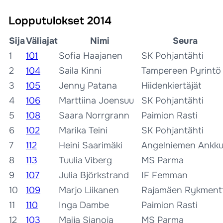
Lopputulokset 2014
Sija
Väliajat
Nimi
Seura
1
101
Sofia Haajanen
SK Pohjantähti
2
104
Saila Kinni
Tampereen Pyrintö
3
105
Jenny Patana
Hiidenkiertäjät
4
106
Marttiina Joensuu
SK Pohjantähti
5
108
Saara Norrgrann
Paimion Rasti
6
102
Marika Teini
SK Pohjantähti
7
112
Heini Saarimäki
Angelniemen Ankku
8
113
Tuulia Viberg
MS Parma
9
107
Julia Björkstrand
IF Femman
10
109
Marjo Liikanen
Rajamäen Rykmentt
11
110
Inga Dambe
Paimion Rasti
12
103
Maija Sianoja
MS Parma