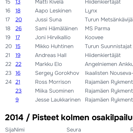
15
13
Matti Kivelä
Hiidenkiertäjät
16
18
Aapo Leskinen
Lynx
17
20
Jussi Suna
Turun Metsänkävijä
18
26
Sami Hämäläinen
MS Parma
19
17
Joni Hirvikallio
Koovee
20
15
Mikko Huhtinen
Turun Suunnistajat
21
19
Andreas Hall
Hiidenkiertäjät
22
22
Markku Elo
Angelniemen Ankku
23
16
Sergey Gorokhov
Ikaalisten Nouseva
24
21
Ross Morrison
Rajamäen Rykment
23
Miika Suominen
Rajamäen Rykment
9
Jesse Laukkarinen
Rajamäen Rykment
2014 / Pisteet kolmen osakilpailu
Sija
Nimi
Seura
R