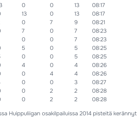
3
0
0
13
08:17
0
13
0
13
08:17
2
0
7
9
08:21
0
7
0
7
08:23
0
0
7
08:23
0
5
0
5
08:25
5
0
0
5
08:25
0
4
0
4
08:26
0
0
4
4
08:26
3
0
0
3
08:27
0
0
2
2
08:28
0
0
2
2
08:28
 Huippuliigan osakilpailuissa 2014 pisteitä kerännyttä