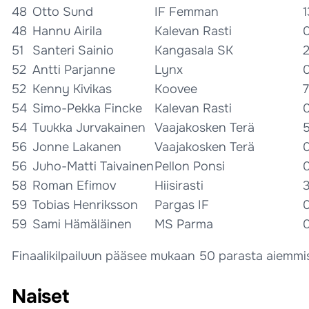
48
Otto Sund
IF Femman
1
48
Hannu Airila
Kalevan Rasti
51
Santeri Sainio
Kangasala SK
52
Antti Parjanne
Lynx
52
Kenny Kivikas
Koovee
7
54
Simo-Pekka Fincke
Kalevan Rasti
54
Tuukka Jurvakainen
Vaajakosken Terä
56
Jonne Lakanen
Vaajakosken Terä
56
Juho-Matti Taivainen
Pellon Ponsi
58
Roman Efimov
Hiisirasti
59
Tobias Henriksson
Pargas IF
59
Sami Hämäläinen
MS Parma
Finaalikilpailuun pääsee mukaan 50 parasta aiemmissa
Naiset