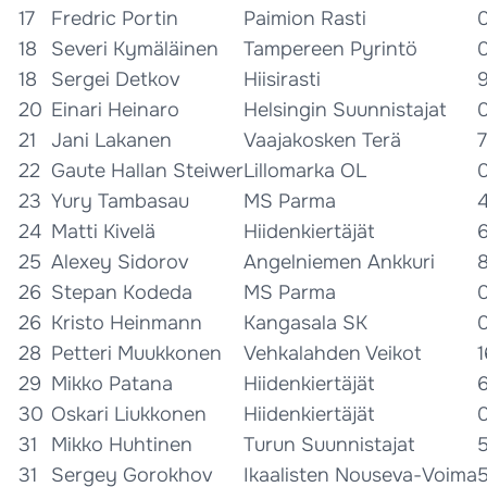
17
Fredric Portin
Paimion Rasti
18
Severi Kymäläinen
Tampereen Pyrintö
18
Sergei Detkov
Hiisirasti
20
Einari Heinaro
Helsingin Suunnistajat
21
Jani Lakanen
Vaajakosken Terä
22
Gaute Hallan Steiwer
Lillomarka OL
23
Yury Tambasau
MS Parma
24
Matti Kivelä
Hiidenkiertäjät
25
Alexey Sidorov
Angelniemen Ankkuri
26
Stepan Kodeda
MS Parma
26
Kristo Heinmann
Kangasala SK
28
Petteri Muukkonen
Vehkalahden Veikot
1
29
Mikko Patana
Hiidenkiertäjät
30
Oskari Liukkonen
Hiidenkiertäjät
31
Mikko Huhtinen
Turun Suunnistajat
31
Sergey Gorokhov
Ikaalisten Nouseva-Voima