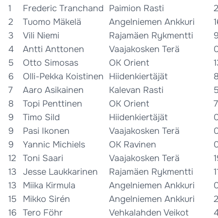
1
Frederic Tranchand
Paimion Rasti
2
Tuomo Mäkelä
Angelniemen Ankkuri
3
Vili Niemi
Rajamäen Rykmentti
4
Antti Anttonen
Vaajakosken Terä
5
Otto Simosas
OK Orient
6
Olli-Pekka Koistinen
Hiidenkiertäjät
7
Aaro Asikainen
Kalevan Rasti
8
Topi Penttinen
OK Orient
9
Timo Sild
Hiidenkiertäjät
9
Pasi Ikonen
Vaajakosken Terä
9
Yannic Michiels
OK Ravinen
12
Toni Saari
Vaajakosken Terä
1
13
Jesse Laukkarinen
Rajamäen Rykmentti
1
13
Miika Kirmula
Angelniemen Ankkuri
15
Mikko Sirén
Angelniemen Ankkuri
16
Tero Föhr
Vehkalahden Veikot