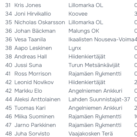
31
Kris Jones
Lillomarka OL
34
Joni Hirvikallio
Koovee
35
Nicholas Oskarsson
Lillomarka OL
36
Johan Bäckman
Malungs OK
36
Vesa Taanila
Ikaalisten Nouseva-Voima
38
Aapo Leskinen
Lynx
38
Andreas Hall
Hiidenkiertäjät
40
Jussi Suna
Turun Metsänkävijät
41
Ross Morrison
Rajamäen Rykmentti
42
Leonid Novikov
Hiidenkiertäjät
42
Markku Elo
Angelniemen Ankkuri
44
Aleksi Anttolainen
Lahden Suunnistajat-37
45
Tuomas Kari
Angelniemen Ankkuri
46
Miika Suominen
Rajamäen Rykmentti
1
47
Jarno Parkkinen
Rajamäen Rykmentti
48
Juha Sorvisto
Vaajakosken Terä