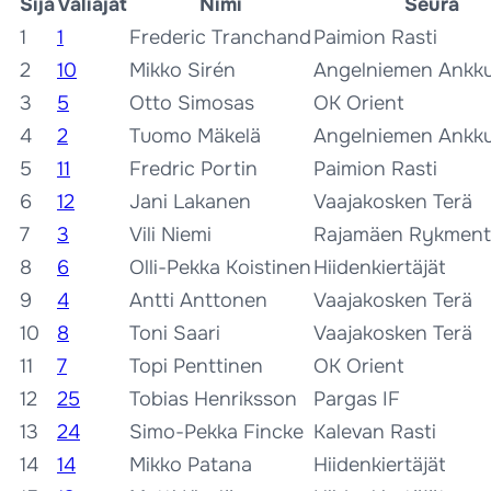
Sija
Väliajat
Nimi
Seura
1
1
Frederic Tranchand
Paimion Rasti
2
10
Mikko Sirén
Angelniemen Ankku
3
5
Otto Simosas
OK Orient
4
2
Tuomo Mäkelä
Angelniemen Ankku
5
11
Fredric Portin
Paimion Rasti
6
12
Jani Lakanen
Vaajakosken Terä
7
3
Vili Niemi
Rajamäen Rykment
8
6
Olli-Pekka Koistinen
Hiidenkiertäjät
9
4
Antti Anttonen
Vaajakosken Terä
10
8
Toni Saari
Vaajakosken Terä
11
7
Topi Penttinen
OK Orient
12
25
Tobias Henriksson
Pargas IF
13
24
Simo-Pekka Fincke
Kalevan Rasti
14
14
Mikko Patana
Hiidenkiertäjät