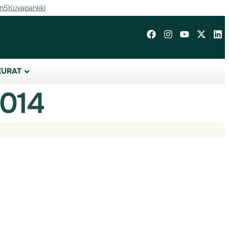
in5
Kuvapankki
EURAT
2014