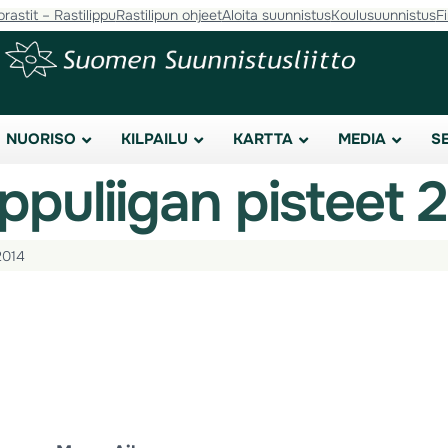
orastit – Rastilippu
Rastilipun ohjeet
Aloita suunnistus
Koulusuunnistus
F
NUORISO
KILPAILU
KARTTA
MEDIA
S
ppuliigan pisteet 
2014