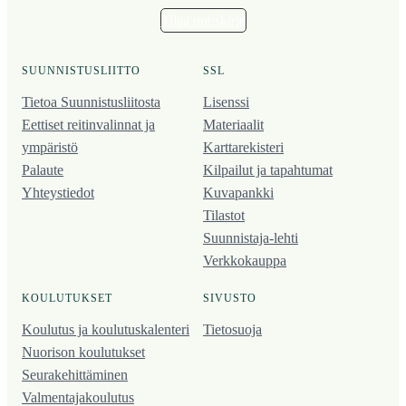
Tilaa uutiskirje
SUUNNISTUSLIITTO
SSL
Tietoa Suunnistusliitosta
Lisenssi
Eettiset reitinvalinnat ja
Materiaalit
ympäristö
Karttarekisteri
Palaute
Kilpailut ja tapahtumat
Yhteystiedot
Kuvapankki
Tilastot
Suunnistaja-lehti
Verkkokauppa
KOULUTUKSET
SIVUSTO
Koulutus ja koulutus­kalenteri
Tietosuoja
Nuorison koulutukset
Seura­kehittäminen
Valmentaja­koulutus