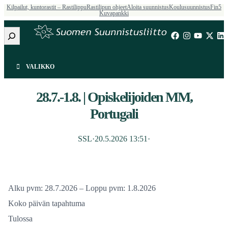
Kilpailut, kuntorastit – Rastilippu
Rastilipun ohjeet
Aloita suunnistus
Koulusuunnistus
Fin5
Kuvapankki
Etsi
VALIKKO
28.7.-1.8. | Opiskelijoiden MM,
Portugali
SSL
·
20.5.2026 13:51
·
Alku pvm:
28.7.2026
– Loppu pvm:
1.8.2026
Koko päivän tapahtuma
Tulossa