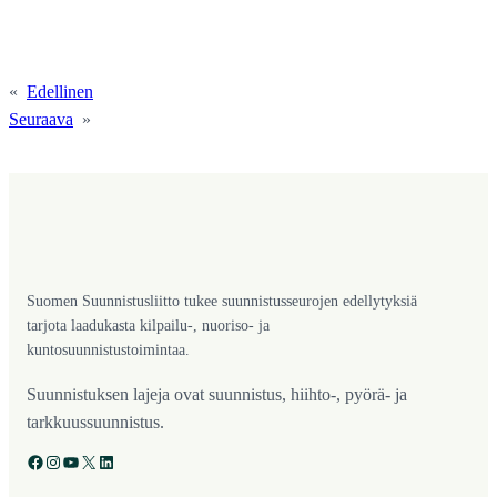
«
Edellinen
Seuraava
»
Suomen Suunnistusliitto tukee suunnistusseurojen edellytyksiä
tarjota laadukasta kilpailu-, nuoriso- ja
kuntosuunnistustoimintaa.
Suunnistuksen lajeja ovat suunnistus, hiihto-, pyörä- ja
tarkkuussuunnistus.
Facebook
Instagram
YouTube
X
LinkedIn