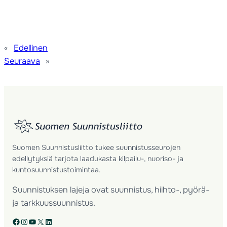
«
Edellinen
Seuraava
»
Suomen Suunnistusliitto tukee suunnistusseurojen
edellytyksiä tarjota laadukasta kilpailu-, nuoriso- ja
kuntosuunnistustoimintaa.
Suunnistuksen lajeja ovat suunnistus, hiihto-, pyörä-
ja tarkkuussuunnistus.
Facebook
Instagram
YouTube
X
LinkedIn