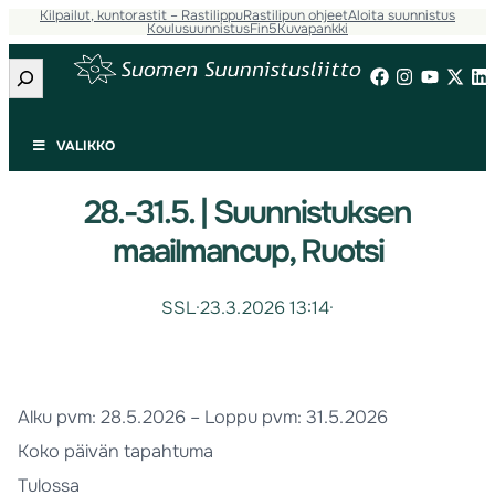
Kilpailut, kuntorastit – Rastilippu
Rastilipun ohjeet
Aloita suunnistus
Koulusuunnistus
Fin5
Kuvapankki
Etsi
VALIKKO
28.-31.5. | Suunnistuksen
maailmancup, Ruotsi
SSL
·
23.3.2026 13:14
·
Alku pvm:
28.5.2026
– Loppu pvm:
31.5.2026
Koko päivän tapahtuma
Tulossa