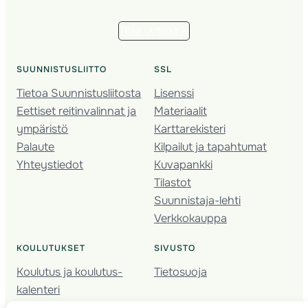
Tilaa uutiskirje
SUUNNISTUSLIITTO
SSL
Tietoa Suunnistusliitosta
Lisenssi
Eettiset reitinvalinnat ja
Materiaalit
ympäristö
Karttarekisteri
Palaute
Kilpailut ja tapahtumat
Yhteystiedot
Kuvapankki
Tilastot
Suunnistaja-lehti
Verkkokauppa
KOULUTUKSET
SIVUSTO
Koulutus ja koulutus­
Tietosuoja
kalenteri
Nuorison koulutukset