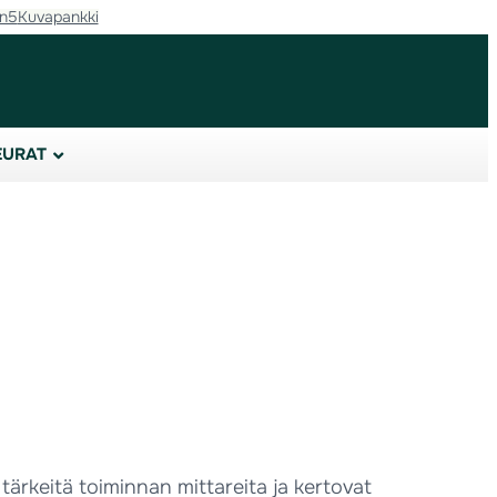
in5
Kuvapankki
EURAT
tärkeitä toiminnan mittareita ja kertovat