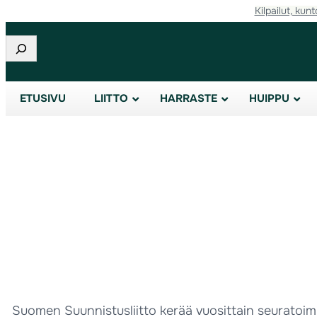
Kilpailut, kunt
Etsi
ETUSIVU
LIITTO
HARRASTE
HUIPPU
Suomen Suunnistusliitto kerää vuosittain seuratoimin