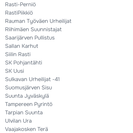
Rasti-Perniö
RastiPiikkiö
Rauman Työväen Urheilijat
Riihimäen Suunnistajat
Saarijärven Pullistus
Sallan Karhut
Siilin Rasti
SK Pohjantähti
SK Uusi
Sulkavan Urheilijat -41
Suomusjärven Sisu
Suunta Jyväskylä
Tampereen Pyrintö
Tarpian Suunta
Ulvilan Ura
Vaajakosken Terä