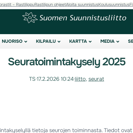
orastit – Rastilippu
Rastilipun ohjeet
Aloita suunnistus
Koulusuunnistus
F
NUORISO
KILPAILU
KARTTA
MEDIA
S
Seuratoimintakysely 2025
TS
·
17.2.2026 10:24
·
liitto
, 
seurat
takyselyllä tietoja seurojen toiminnasta. Tiedot ovat 