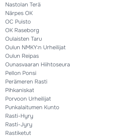
Nastolan Terä
Närpes OK
OC Puisto
OK Raseborg
Oulaisten Taru
Oulun NMKY:n Urheilijat
Oulun Reipas
Ounasvaaran Hiihtoseura
Pellon Ponsi
Perämeren Rasti
Pihkaniskat
Porvoon Urheilijat
Punkalaitumen Kunto
Rasti-Hyry
Rasti-Jyry
Rastiketut