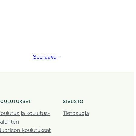
Seuraava
»
KOULUTUKSET
SIVUSTO
oulutus ja koulutus­
Tietosuoja
alenteri
Nuorison koulutukset