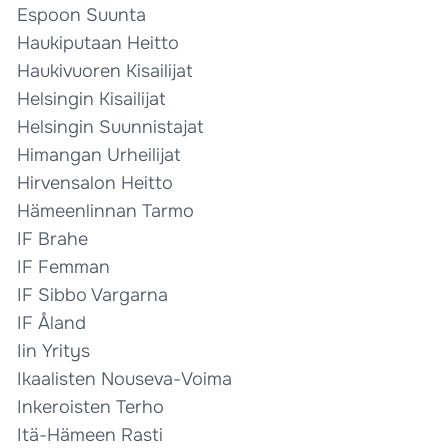
Espoon Suunta
Haukiputaan Heitto
Haukivuoren Kisailijat
Helsingin Kisailijat
Helsingin Suunnistajat
Himangan Urheilijat
Hirvensalon Heitto
Hämeenlinnan Tarmo
IF Brahe
IF Femman
IF Sibbo Vargarna
IF Åland
Iin Yritys
Ikaalisten Nouseva-Voima
Inkeroisten Terho
Itä-Hämeen Rasti