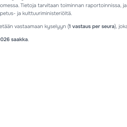
omessa. Tietoja tarvitaan toiminnan raportoinnissa, j
etus- ja kulttuuriministeriöltä.
detään vastaamaan kyselyyn (
1 vastaus per seura
), jo
2026 saakka
.