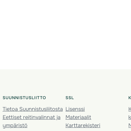
SUUNNISTUSLIITTO
SSL
Tietoa Suunnistusliitosta
Lisenssi
K
Eettiset reitinvalinnat ja
Materiaalit
k
ympäristö
Karttarekisteri