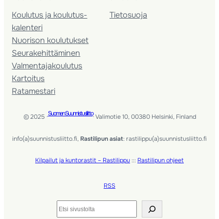
Koulutus ja koulutus­
Tietosuoja
kalenteri
Nuorison koulutukset
Seura­kehittäminen
Valmentaja­koulutus
Kartoitus
Ratamestari
Suomen Suunnistusliitto
© 2025 ·
· Valimotie 10, 00380 Helsinki, Finland
info(a)suunnistusliitto.fi,
Rastilipun asiat
: rastilippu(a)suunnistusliitto.fi
Kilpailut ja kuntorastit – Rastilippu
:::
Rastilipun ohjeet
RSS
Etsi