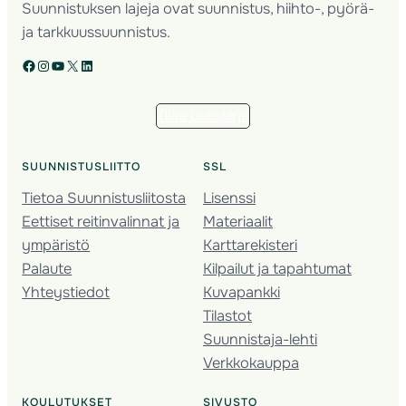
Suunnistuksen lajeja ovat suunnistus, hiihto-, pyörä-
ja tarkkuussuunnistus.
Facebook
Instagram
YouTube
X
LinkedIn
Tilaa uutiskirje
SUUNNISTUSLIITTO
SSL
Tietoa Suunnistusliitosta
Lisenssi
Eettiset reitinvalinnat ja
Materiaalit
ympäristö
Karttarekisteri
Palaute
Kilpailut ja tapahtumat
Yhteystiedot
Kuvapankki
Tilastot
Suunnistaja-lehti
Verkkokauppa
KOULUTUKSET
SIVUSTO