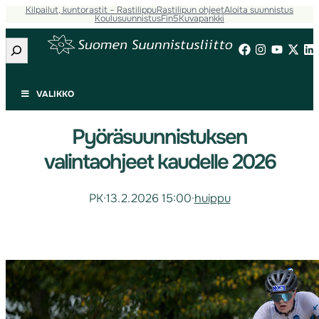
Kilpailut, kuntorastit – Rastilippu
Rastilipun ohjeet
Aloita suunnistus
Koulusuunnistus
Fin5
Kuvapankki
Etsi
VALIKKO
Pyöräsuunnistuksen
valintaohjeet kaudelle 2026
PK
·
13.2.2026 15:00
·
huippu