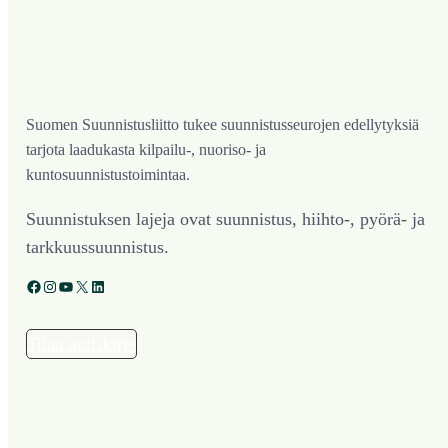
Suomen Suunnistusliitto tukee suunnistusseurojen edellytyksiä
tarjota laadukasta kilpailu-, nuoriso- ja
kuntosuunnistustoimintaa.
Suunnistuksen lajeja ovat suunnistus, hiihto-, pyörä- ja
tarkkuussuunnistus.
Facebook
Instagram
YouTube
X
LinkedIn
Tilaa uutiskirje