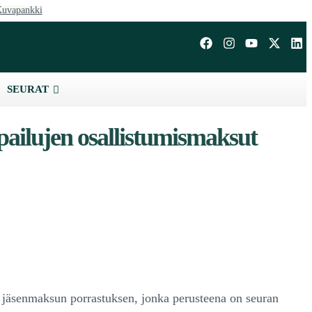
uvapankki
SEURAT
lpailujen osallistumismaksut
jäsenmaksun porrastuksen, jonka perusteena on seuran