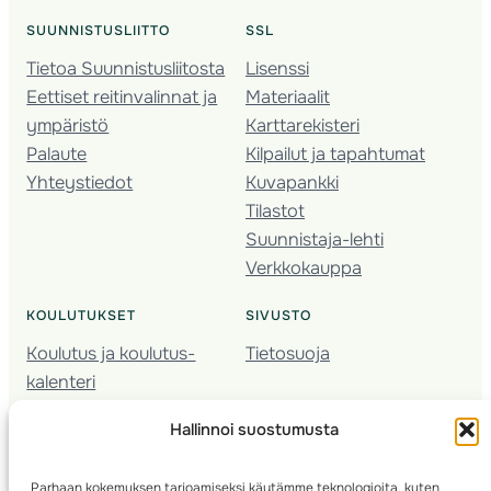
SUUNNISTUSLIITTO
SSL
Tietoa Suunnistusliitosta
Lisenssi
Eettiset reitinvalinnat ja
Materiaalit
ympäristö
Karttarekisteri
Palaute
Kilpailut ja tapahtumat
Yhteystiedot
Kuvapankki
Tilastot
Suunnistaja-lehti
Verkkokauppa
KOULUTUKSET
SIVUSTO
Koulutus ja koulutus­
Tietosuoja
kalenteri
Nuorison koulutukset
Hallinnoi suostumusta
Seura­kehittäminen
Valmentaja­koulutus
Parhaan kokemuksen tarjoamiseksi käytämme teknologioita, kuten