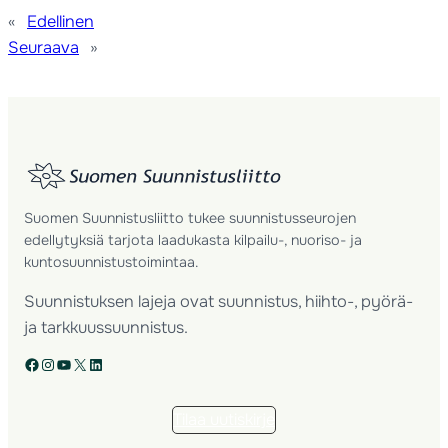
«
Edellinen
Seuraava
»
Suomen Suunnistusliitto tukee suunnistusseurojen
edellytyksiä tarjota laadukasta kilpailu-, nuoriso- ja
kuntosuunnistustoimintaa.
Suunnistuksen lajeja ovat suunnistus, hiihto-, pyörä-
ja tarkkuussuunnistus.
Facebook
Instagram
YouTube
X
LinkedIn
Tilaa uutiskirje