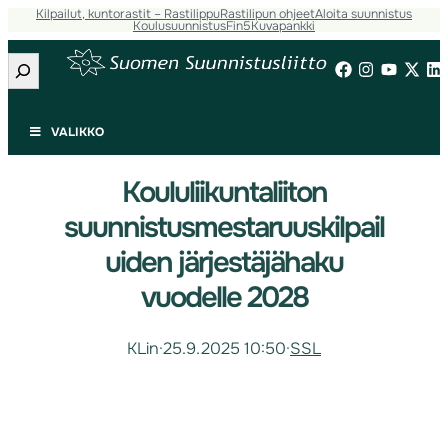
Kilpailut, kuntorastit – Rastilippu
Rastilipun ohjeet
Aloita suunnistus
Koulusuunnistus
Fin5
Kuvapankki
Etsi
VALIKKO
Koululiikuntaliiton
suunnistusmestaruuskilpail
uiden järjestäjähaku
vuodelle 2028
KLin
·
25.9.2025 10:50
·
SSL