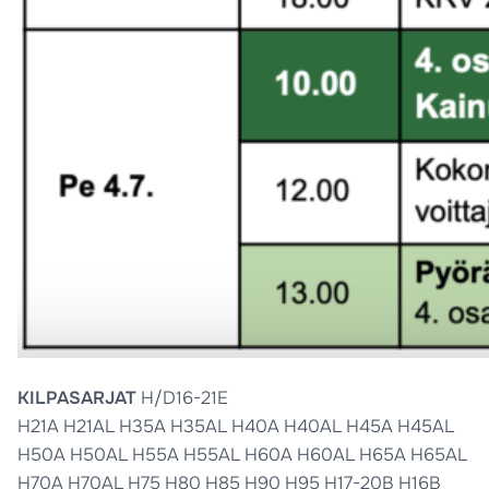
KILPASARJAT
H/D16-21E
H21A H21AL H35A H35AL H40A H40AL H45A H45AL
H50A H50AL H55A H55AL H60A H60AL H65A H65AL
H70A H70AL H75 H80 H85 H90 H95 H17-20B H16B