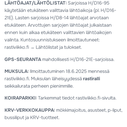
LÄHTÖAJAT/LÄHTÖLISTAT:
Sarjoissa H/D16-95
käytetään etukäteen valittavia lähtöaikoja (pl. H/D16-
21E). Lasten sarjoissa H/D8-14 lähtöajat arvotaan
etukäteen. Arvottujen sarjojen lähtöajat julkaistaan
ennen kuin alkaa etukäteen valittavien lähtöaikojen
valinta. Kuntosuunnistukseen ilmoittautuneet:
rastiviikko.fi → Lähtölistat ja tulokset.
GPS-SEURANTA
mahdollisesti H/D16-21E-sarjoissa.
MUKSULA:
Ilmoittautuminen 18.6.2025 mennessä
rastiviikko.fi. Muksulan läheisyydessä
rastiralli
seikkailurata perheen pienimmille.
KOIRAPARKKI:
Tarkemmat tiedot rastiviikko.fi-sivulta.
KRV-VERKKOKAUPPA:
mökkimajoitus, asusteet, p-liput,
bussiliput ja KRV-tuotteet.