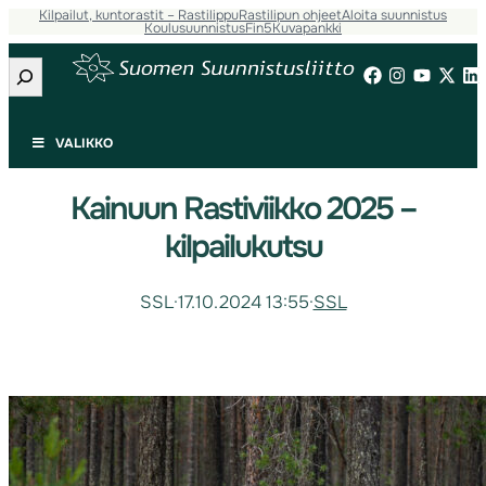
Kilpailut, kuntorastit – Rastilippu
Rastilipun ohjeet
Aloita suunnistus
Koulusuunnistus
Fin5
Kuvapankki
Etsi
VALIKKO
Kainuun Rastiviikko 2025 –
kilpailukutsu
SSL
·
17.10.2024 13:55
·
SSL