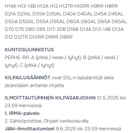
H14A H13-14B H13A H12 H12TR H10RR H9RR H8RR
D21A D21AL D35A D35AL D40A D40AL D45A D45AL
D50A D50AL D55A D55AL D60A D60AL D65A D65AL
D70 D75 D80 D85 D17-20B D16B D14A D13-14B D13A
D12 D12TR D10RR D9RR D8RR
KUNTOSUUNNISTUS
PERHE-RR, A (pitkä / keski / lyhyt), B (pitkä / keski /
lyhyt), C (pitkä / lyhyt)
KILPAILUSÄÄNNÖT
ovat SSL:n lajisääntöjä sekä
järjestäjien antamia ohjeita.
ILMOITTAUTUMINEN KILPASARJOIHIN
31.5.2025 klo
23.59 mennessä:
1. IRMA-palvelu
2. Sähköpostitse. Ohjeet verkkosivuilla.
Jälki-ilmoittautumiset
9.6.2025 klo 23.59 mennessä