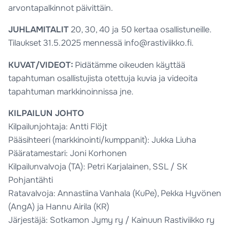
arvontapalkinnot päivittäin.
JUHLAMITALIT
20, 30, 40 ja 50 kertaa osallistuneille.
Tilaukset 31.5.2025 mennessä info@rastiviikko.fi.
KUVAT/VIDEOT:
Pidätämme oikeuden käyttää
tapahtuman osallistujista otettuja kuvia ja videoita
tapahtuman markkinoinnissa jne.
KILPAILUN JOHTO
Kilpailunjohtaja: Antti Flöjt
Pääsihteeri (markkinointi/kumppanit): Jukka Liuha
Pääratamestari: Joni Korhonen
Kilpailunvalvoja (TA): Petri Karjalainen, SSL / SK
Pohjantähti
Ratavalvoja: Annastiina Vanhala (KuPe), Pekka Hyvönen
(AngA) ja Hannu Airila (KR)
Järjestäjä: Sotkamon Jymy ry / Kainuun Rastiviikko ry