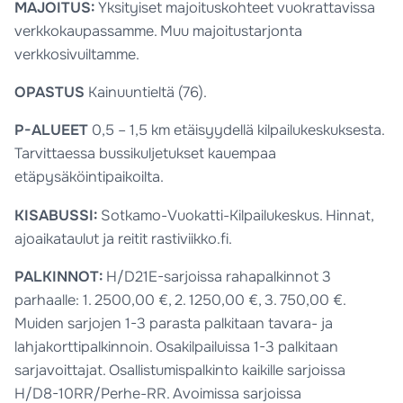
MAJOITUS:
Yksityiset majoituskohteet vuokrattavissa
verkkokaupassamme. Muu majoitustarjonta
verkkosivuiltamme.
OPASTUS
Kainuuntieltä (76).
P-ALUEET
0,5 – 1,5 km etäisyydellä kilpailukeskuksesta.
Tarvittaessa bussikuljetukset kauempaa
etäpysäköintipaikoilta.
KISABUSSI:
Sotkamo-Vuokatti-Kilpailukeskus. Hinnat,
ajoaikataulut ja reitit rastiviikko.fi.
PALKINNOT:
H/D21E-sarjoissa rahapalkinnot 3
parhaalle: 1. 2500,00 €, 2. 1250,00 €, 3. 750,00 €.
Muiden sarjojen 1-3 parasta palkitaan tavara- ja
lahjakorttipalkinnoin. Osakilpailuissa 1-3 palkitaan
sarjavoittajat. Osallistumispalkinto kaikille sarjoissa
H/D8-10RR/Perhe-RR. Avoimissa sarjoissa