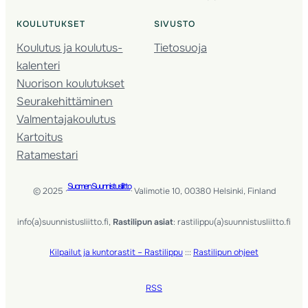
KOULUTUKSET
SIVUSTO
Koulutus ja koulutus­
Tietosuoja
kalenteri
Nuorison koulutukset
Seura­kehittäminen
Valmentaja­koulutus
Kartoitus
Ratamestari
Suomen Suunnistusliitto
© 2025 ·
· Valimotie 10, 00380 Helsinki, Finland
info(a)suunnistusliitto.fi,
Rastilipun asiat
: rastilippu(a)suunnistusliitto.fi
Kilpailut ja kuntorastit – Rastilippu
:::
Rastilipun ohjeet
RSS