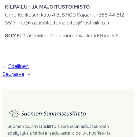
KILPAILU- JA MAJOITUSTOIMISTO
Urho Kekkosen katu 4 B, 87100 Kajaani, +358 44 512
3517 info@rastiviikko.fi, majoitus@rastiviikko.fi
SOME:
#rastiviikko #kainuunrastiviikko #KRV2025
«
Edellinen
Seuraava
»
Suomen Suunnistusliitto tukee suunnistusseurojen
edellytyksiä tarjota laadukasta kilpailu-, nuoriso- ja