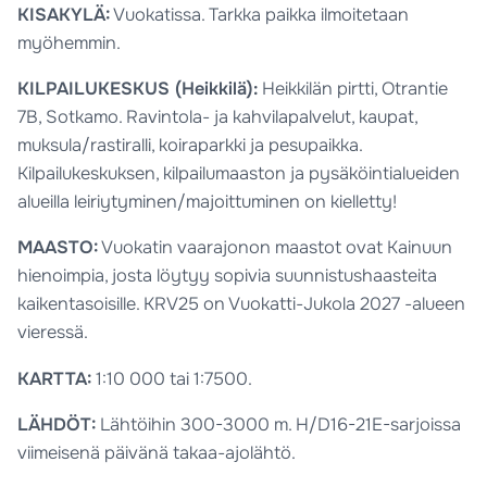
KISAKYLÄ:
Vuokatissa. Tarkka paikka ilmoitetaan
myöhemmin.
KILPAILUKESKUS (Heikkilä):
Heikkilän pirtti, Otrantie
7B, Sotkamo. Ravintola- ja kahvilapalvelut, kaupat,
muksula/rastiralli, koiraparkki ja pesupaikka.
Kilpailukeskuksen, kilpailumaaston ja pysäköintialueiden
alueilla leiriytyminen/majoittuminen on kielletty!
MAASTO:
Vuokatin vaarajonon maastot ovat Kainuun
hienoimpia, josta löytyy sopivia suunnistushaasteita
kaikentasoisille. KRV25 on Vuokatti-Jukola 2027 -alueen
vieressä.
KARTTA:
1:10 000 tai 1:7500.
LÄHDÖT:
Lähtöihin 300-3000 m. H/D16-21E-sarjoissa
viimeisenä päivänä takaa-ajolähtö.