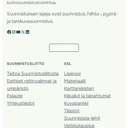
kuntosuunnistustoimintaa.
Suunnistuksen lajeja ovat suunnistus, hiihto-, pyörä-
ja tarkkuussuunnistus.
Facebook
Instagram
YouTube
X
LinkedIn
Tilaa uutiskirje
SUUNNISTUSLIITTO
SSL
Tietoa Suunnistusliitosta
Lisenssi
Eettiset reitinvalinnat ja
Materiaalit
ympäristö
Karttarekisteri
Palaute
Kilpailut ja tapahtumat
Yhteystiedot
Kuvapankki
Tilastot
Suunnistaja-lehti
Verkkokauppa