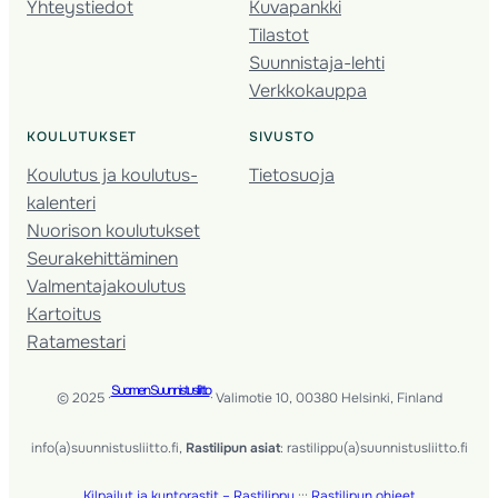
Yhteystiedot
Kuvapankki
Tilastot
Suunnistaja-lehti
Verkkokauppa
KOULUTUKSET
SIVUSTO
Koulutus ja koulutus­
Tietosuoja
kalenteri
Nuorison koulutukset
Seura­kehittäminen
Valmentaja­koulutus
Kartoitus
Ratamestari
Suomen Suunnistusliitto
© 2025 ·
· Valimotie 10, 00380 Helsinki, Finland
info(a)suunnistusliitto.fi,
Rastilipun asiat
: rastilippu(a)suunnistusliitto.fi
Kilpailut ja kuntorastit – Rastilippu
:::
Rastilipun ohjeet