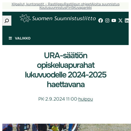
Kilpailut, kuntorastit – Rastilippu
Rastilipun ohjeet
Aloita suunnistus
Koulusuunnistus
Fin5
Kuvapankki
Etsi
VALIKKO
URA-säätiön
opiskeluapurahat
lukuvuodelle 2024-2025
haettavana
PK
·
2.9.2024 11:00
·
huippu