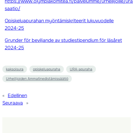
https://www.olympiakomitea.fi/palvelumme/urheilijoille/ura
saatio/
Opiskeluapurahan myöntämiskriteerit lukuvuodelle
2024-25
Grunder för beviljande av studiestipendium för läsåret
2024-25
kaksoisura
opiskeluapuraha
URA-apuraha
Urheilijoiden Ammatinedistämissäätiö
«
Edellinen
Seuraava
»