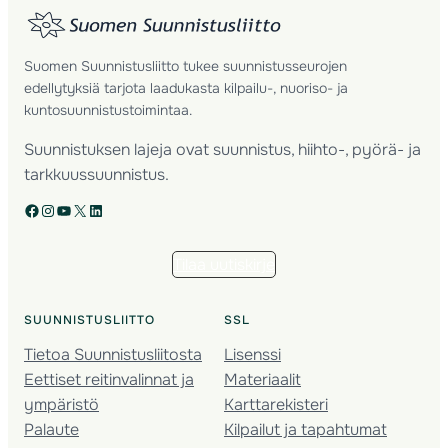
Suomen Suunnistusliitto tukee suunnistusseurojen
edellytyksiä tarjota laadukasta kilpailu-, nuoriso- ja
kuntosuunnistustoimintaa.
Suunnistuksen lajeja ovat suunnistus, hiihto-, pyörä- ja
tarkkuussuunnistus.
Facebook
Instagram
YouTube
X
LinkedIn
Tilaa uutiskirje
SUUNNISTUSLIITTO
SSL
Tietoa Suunnistusliitosta
Lisenssi
Eettiset reitinvalinnat ja
Materiaalit
ympäristö
Karttarekisteri
Palaute
Kilpailut ja tapahtumat