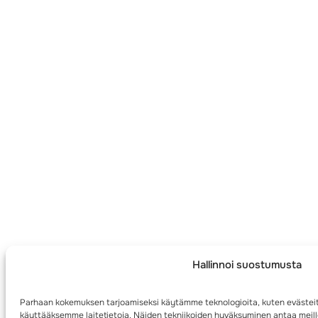
Hallinnoi suostumusta
Parhaan kokemuksen tarjoamiseksi käytämme teknologioita, kuten evästeit
käyttääksemme laitetietoja. Näiden tekniikoiden hyväksyminen antaa meille