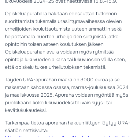
lukuvuodelle 2024–25 ovat haettavissa 15.8.–15.9.
Opiskeluapurahalla halutaan edesauttaa tutkinnon
suorittamista tukemalla urasiirtymävaiheessa olevien
urheilijoiden kouluttautumista uuteen ammattiin sekä
helpottamalla nuorten urheilijoiden siirtymistä jatko-
opintoihin toisen asteen koulutuksen jälkeen.
Opiskeluapurahan avulla voidaan myös rytmittää
opintoja lukuvuoden aikana tai lukuvuosien välillä siten,
että opiskelu tukee urheilutuloksen tekemistä.
Täyden URA-apurahan määrä on 3000 euroa ja se
maksetaan kahdessa osassa, marras-joulukuussa 2024
ja maaliskuussa 2025. Apuraha voidaan myöntää myös
puolikkaana koko lukuvuodeksi tai vain syys- tai
kevätlukukaudeksi.
Tarkempaa tietoa apurahan hakuun liittyen löytyy URA-
säätiön nettisivulta: