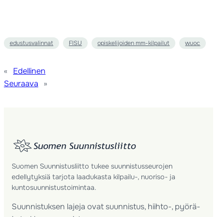
edustusvalinnat
FISU
opiskelijoiden mm-kilpailut
wuoc
«
Edellinen
Seuraava
»
Suomen Suunnistusliitto tukee suunnistusseurojen
edellytyksiä tarjota laadukasta kilpailu-, nuoriso- ja
kuntosuunnistustoimintaa.
Suunnistuksen lajeja ovat suunnistus, hiihto-, pyörä-