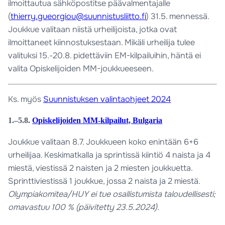
ilmoittautua sähköpostitse päävalmentajalle
(
thierry.gueorgiou@suunnistusliitto.fi
) 31.5. mennessä.
Joukkue valitaan niistä urheilijoista, jotka ovat
ilmoittaneet kiinnostuksestaan. Mikäli urheilija tulee
valituksi 15.-20.8. pidettäviin EM-kilpailuihin, häntä ei
valita Opiskelijoiden MM-joukkueeseen.
Ks. myös
Suunnistuksen valintaohjeet 2024
1.–5.8.
Opiskelijoiden MM-kilpailut, Bulgaria
Joukkue valitaan 8.7. Joukkueen koko enintään 6+6
urheilijaa. Keskimatkalla ja sprintissä kiintiö 4 naista ja 4
miestä, viestissä 2 naisten ja 2 miesten joukkuetta.
Sprinttiviestissä 1 joukkue, jossa 2 naista ja 2 miestä.
Olympiakomitea/HUY ei tue osallistumista taloudellisesti;
omavastuu 100 % (päivitetty 23.5.2024).