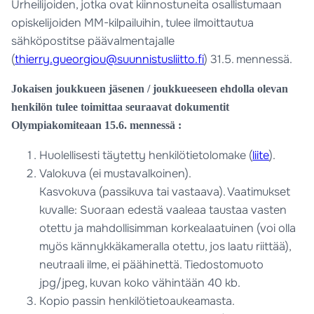
Urheilijoiden, jotka ovat kiinnostuneita osallistumaan
opiskelijoiden MM-kilpailuihin, tulee ilmoittautua
sähköpostitse päävalmentajalle
(
thierry.gueorgiou@suunnistusliitto.fi
) 31.5. mennessä.
Jokaisen joukkueen jäsenen / joukkueeseen ehdolla olevan
henkilön tulee toimittaa seuraavat dokumentit
Olympiakomiteaan 15.6. mennessä :
Huolellisesti täytetty henkilötietolomake (
liite
).
Valokuva (ei mustavalkoinen).
Kasvokuva (passikuva tai vastaava). Vaatimukset
kuvalle: Suoraan edestä vaaleaa taustaa vasten
otettu ja mahdollisimman korkealaatuinen (voi olla
myös kännykkäkameralla otettu, jos laatu riittää),
neutraali ilme, ei päähinettä. Tiedostomuoto
jpg/jpeg, kuvan koko vähintään 40 kb.
Kopio passin henkilötietoaukeamasta.