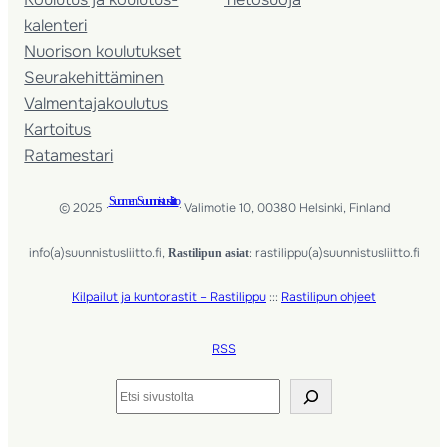
kalenteri
Nuorison koulutukset
Seura­kehittäminen
Valmentaja­koulutus
Kartoitus
Ratamestari
Suomen Suunnistusliitto
© 2025 ·
· Valimotie 10, 00380 Helsinki, Finland
info(a)suunnistusliitto.fi,
: rastilippu(a)suunnistusliitto.fi
Rastilipun asiat
Kilpailut ja kuntorastit – Rastilippu
:::
Rastilipun ohjeet
RSS
Etsi