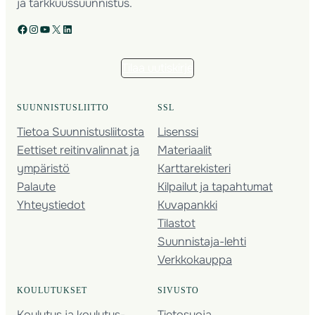
ja tarkkuussuunnistus.
Facebook
Instagram
YouTube
X
LinkedIn
Tilaa uutiskirje
SUUNNISTUSLIITTO
SSL
Tietoa Suunnistusliitosta
Lisenssi
Eettiset reitinvalinnat ja
Materiaalit
ympäristö
Karttarekisteri
Palaute
Kilpailut ja tapahtumat
Yhteystiedot
Kuvapankki
Tilastot
Suunnistaja-lehti
Verkkokauppa
KOULUTUKSET
SIVUSTO
Koulutus ja koulutus­
Tietosuoja