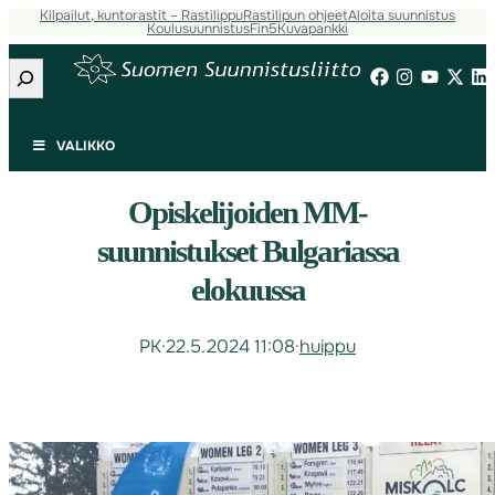
Kilpailut, kuntorastit – Rastilippu
Rastilipun ohjeet
Aloita suunnistus
Koulusuunnistus
Fin5
Kuvapankki
Etsi
VALIKKO
Opiskelijoiden MM-
suunnistukset Bulgariassa
elokuussa
PK
·
22.5.2024 11:08
·
huippu