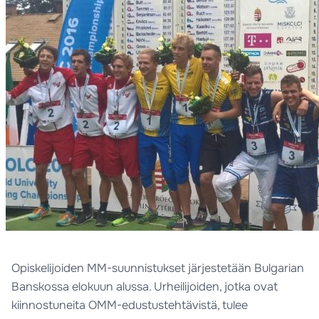
Opiskelijoiden MM-suunnistukset järjestetään Bulgarian
Banskossa elokuun alussa. Urheilijoiden, jotka ovat
kiinnostuneita OMM-edustustehtävistä, tulee