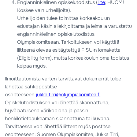
Englanninkielinen opiskelutodistus (
liite
; HUOM!
Koskee vain urheilijoita).
Urheilijoiden tulee toimittaa korkeakoulun
edustajan käsin allekirjoittama ja leimalla varustettu
englanninkielinen opiskelutodistus
Olympiakomiteaan. Tarkoitukseen voi käyttää
liitteenä olevaa esitäytettyä FISU:n lomaketta
(Eligibility form), mutta korkeakoulun oma todistus
kelpaa myös.
Ilmoittautumista varten tarvittavat dokumentit tulee
lähettää sähköpostitse
osoitteeseen
jukka.tirri@olympiakomitea.fi
.
Opiskelutodistuksen voi lähettää skannattuna,
hyvälaatuisena värikopiona ja passin
henkilötietoaukeaman skannattuna tai kuvana.
Tarvittaessa voit lähettää liitteet myös postitse
osoitteeseen: Suomen Olympiakomitea, Jukka Tirri,