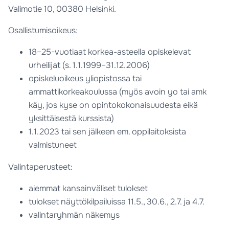
Valimotie 10, 00380 Helsinki.
Osallistumisoikeus:
18–25-vuotiaat korkea-asteella opiskelevat
urheilijat (s. 1.1.1999–31.12.2006)
opiskeluoikeus yliopistossa tai
ammattikorkeakoulussa (myös avoin yo tai amk
käy, jos kyse on opintokokonaisuudesta eikä
yksittäisestä kurssista)
1.1.2023 tai sen jälkeen em. oppilaitoksista
valmistuneet
Valintaperusteet:
aiemmat kansainväliset tulokset
tulokset näyttökilpailuissa 11.5., 30.6., 2.7. ja 4.7.
valintaryhmän näkemys