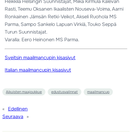
Heikkilä Helsingin Suunnistajat, Miika Kirmula Kalevan
Rasti, Teemu Oksanen Ikaalisten Nouseva-Voima, Aarni
Ronkainen Jämsän Retki-Veikot, Akseli Ruohola MS
Parma, Sampo Sankelo Lapuan Virkiä, Touko Seppä
Turun Suunnistajat.
Varalla: Eero Heinonen MS Parma.
Sveitsin maailmancupin kisasivut
Italian maailmancupin kisasivut
Aikuisten maajoukkue
edustusvalinnat
maailmancup
«
Edellinen
Seuraava
»