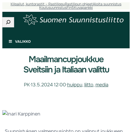
Kilpailut, kuntorastit – Rastilippu
Rastilipun ohjeet
Aloita suunnistus
Koulusuunnistus
Fin5
Kuvapankki
Etsi
VALIKKO
Maailmancupjoukkue
Sveitsiin ja Italiaan valittu
PK
·
13.5.2024 12:00
·
huippu
, 
liitto
, 
media
Suunnistuksen valmennusjohto on valinnut joukkueen