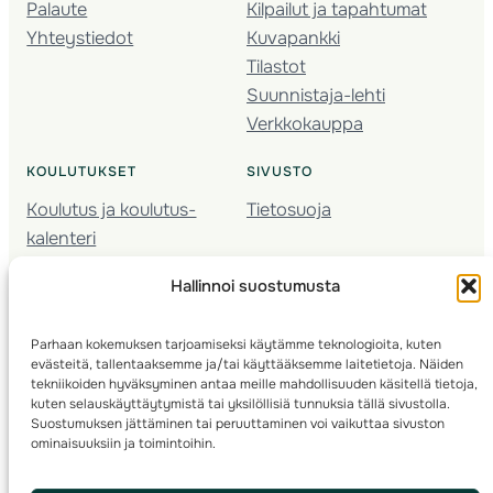
Palaute
Kilpailut ja tapahtumat
Yhteystiedot
Kuvapankki
Tilastot
Suunnistaja-lehti
Verkkokauppa
KOULUTUKSET
SIVUSTO
Koulutus ja koulutus­
Tietosuoja
kalenteri
Nuorison koulutukset
Hallinnoi suostumusta
Seura­kehittäminen
Valmentaja­koulutus
Parhaan kokemuksen tarjoamiseksi käytämme teknologioita, kuten
Kartoitus
evästeitä, tallentaaksemme ja/tai käyttääksemme laitetietoja. Näiden
Ratamestari
tekniikoiden hyväksyminen antaa meille mahdollisuuden käsitellä tietoja,
kuten selauskäyttäytymistä tai yksilöllisiä tunnuksia tällä sivustolla.
Suostumuksen jättäminen tai peruuttaminen voi vaikuttaa sivuston
Suomen Suunnistusliitto
© 2025 ·
· Valimotie 10, 00380 Helsinki, Finland
ominaisuuksiin ja toimintoihin.
info(a)suunnistusliitto.fi,
Rastilipun asiat
: rastilippu(a)suunnistusliitto.fi