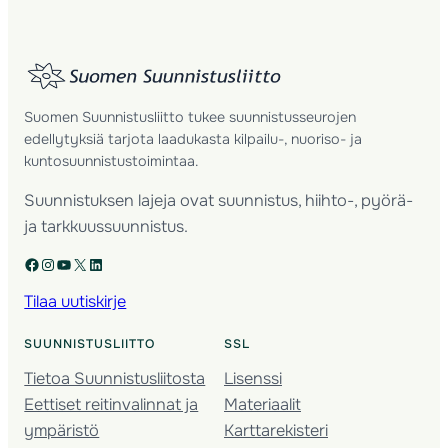
Suomen Suunnistusliitto tukee suunnistusseurojen
edellytyksiä tarjota laadukasta kilpailu-, nuoriso- ja
kuntosuunnistustoimintaa.
Suunnistuksen lajeja ovat suunnistus, hiihto-, pyörä-
ja tarkkuussuunnistus.
Facebook
Instagram
YouTube
X
LinkedIn
Tilaa uutiskirje
SUUNNISTUSLIITTO
SSL
Tietoa Suunnistusliitosta
Lisenssi
Eettiset reitinvalinnat ja
Materiaalit
ympäristö
Karttarekisteri