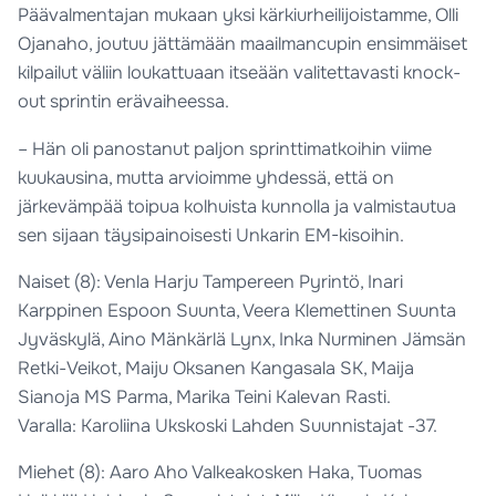
Päävalmentajan mukaan yksi kärkiurheilijoistamme, Olli
Ojanaho, joutuu jättämään maailmancupin ensimmäiset
kilpailut väliin loukattuaan itseään valitettavasti knock-
out sprintin erävaiheessa.
– Hän oli panostanut paljon sprinttimatkoihin viime
kuukausina, mutta arvioimme yhdessä, että on
järkevämpää toipua kolhuista kunnolla ja valmistautua
sen sijaan täysipainoisesti Unkarin EM-kisoihin.
Naiset (8): Venla Harju Tampereen Pyrintö, Inari
Karppinen Espoon Suunta, Veera Klemettinen Suunta
Jyväskylä, Aino Mänkärlä Lynx, Inka Nurminen Jämsän
Retki-Veikot, Maiju Oksanen Kangasala SK, Maija
Sianoja MS Parma, Marika Teini Kalevan Rasti.
Varalla: Karoliina Ukskoski Lahden Suunnistajat -37.
Miehet (8): Aaro Aho Valkeakosken Haka, Tuomas