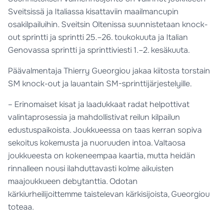
Sveitsissä ja Italiassa kisattaviin maailmancupin
osakilpailuihin. Sveitsin Oltenissa suunnistetaan knock-
out sprintti ja sprintti 25.–26. toukokuuta ja Italian
Genovassa sprintti ja sprinttiviesti 1.–2. kesäkuuta.
Päävalmentaja Thierry Gueorgiou jakaa kiitosta torstain
SM knock-out ja lauantain SM-sprinttijärjestelyille.
– Erinomaiset kisat ja laadukkaat radat helpottivat
valintaprosessia ja mahdollistivat reilun kilpailun
edustuspaikoista. Joukkueessa on taas kerran sopiva
sekoitus kokemusta ja nuoruuden intoa. Valtaosa
joukkueesta on kokeneempaa kaartia, mutta heidän
rinnalleen nousi ilahduttavasti kolme aikuisten
maajoukkueen debytanttia. Odotan
kärkiurheilijoittemme taistelevan kärkisijoista, Gueorgiou
toteaa.