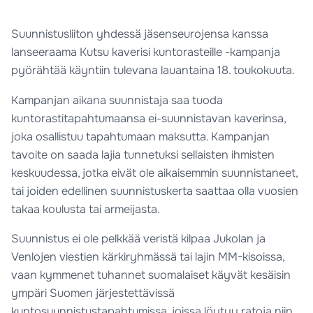
Suunnistusliiton yhdessä jäsenseurojensa kanssa
lanseeraama Kutsu kaverisi kuntorasteille -kampanja
pyörähtää käyntiin tulevana lauantaina 18. toukokuuta.
Kampanjan aikana suunnistaja saa tuoda
kuntorastitapahtumaansa ei-suunnistavan kaverinsa,
joka osallistuu tapahtumaan maksutta. Kampanjan
tavoite on saada lajia tunnetuksi sellaisten ihmisten
keskuudessa, jotka eivät ole aikaisemmin suunnistaneet,
tai joiden edellinen suunnistuskerta saattaa olla vuosien
takaa koulusta tai armeijasta.
Suunnistus ei ole pelkkää veristä kilpaa Jukolan ja
Venlojen viestien kärkiryhmässä tai lajin MM-kisoissa,
vaan kymmenet tuhannet suomalaiset käyvät kesäisin
ympäri Suomen järjestettävissä
kuntosuunnistustapahtumissa, joissa löytyy ratoja niin