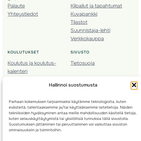
Palaute
Kilpailut ja tapahtumat
Yhteystiedot
Kuvapankki
Tilastot
Suunnistaja-lehti
Verkkokauppa
KOULUTUKSET
SIVUSTO
Koulutus ja koulutus­
Tietosuoja
kalenteri
Nuorison koulutukset
Hallinnoi suostumusta
Seura­kehittäminen
Valmentaja­koulutus
Parhaan kokemuksen tarjoamiseksi käytämme teknologioita, kuten
Kartoitus
evästeitä, tallentaaksemme ja/tai käyttääksemme laitetietoja. Näiden
Ratamestari
tekniikoiden hyväksyminen antaa meille mahdollisuuden käsitellä tietoja,
kuten selauskäyttäytymistä tai yksilöllisiä tunnuksia tällä sivustolla.
Suostumuksen jättäminen tai peruuttaminen voi vaikuttaa sivuston
Suomen Suunnistusliitto
© 2025 ·
· Valimotie 10, 00380 Helsinki, Finland
ominaisuuksiin ja toimintoihin.