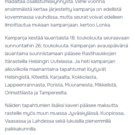
madaltaa osallistumiskynnystä. Viime vuonna
ensimmäistä kertaa järjestetty kampanja on edellistä
kovemmassa vauhdissa, mutta seurat voivat edelleen
ilmoittautua mukaan kampanjaan, kertoo Lonka.
Kampanja kestää lauantaista 18. toukokuuta seuraavaan
sunnuntaihin 26. toukokuuta. Kampanjan avauspäivänä
lauantaina suunnistamaan pääsee Rastihaukkojen
Itärasteilla Helsingin Uutelassa. Ja heti kampanjan
alkuviikolla maanantaina tapahtumat löytyvät
Helsingistä, Kiteeltä, Karjaalta, Kokkolasta,
Lappeenrannasta, Porista, Muuramesta, Mikkelistä,
Orimattilasta ja Tampereelta.
Näiden tapahtumien lisäksi kaveri pääsee maksutta
rasteille myös muun muassa Jyväskylässä, Kuopiossa,
Vaasassa ja Lahdessa sekä lukuisilla pienemmillä
paikkakunnilla.