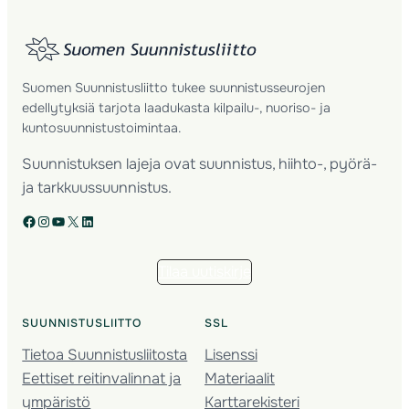
Suomen Suunnistusliitto tukee suunnistusseurojen
edellytyksiä tarjota laadukasta kilpailu-, nuoriso- ja
kuntosuunnistustoimintaa.
Suunnistuksen lajeja ovat suunnistus, hiihto-, pyörä-
ja tarkkuussuunnistus.
Facebook
Instagram
YouTube
X
LinkedIn
Tilaa uutiskirje
SUUNNISTUSLIITTO
SSL
Tietoa Suunnistusliitosta
Lisenssi
Eettiset reitinvalinnat ja
Materiaalit
ympäristö
Karttarekisteri