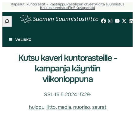
Kilpailut, kuntorastit – Rastilippu
Rastilipun ohjeet
Aloita suunnistus
Koulusuunnistus
Fin5
Kuvapankki
Etsi
VALIKKO
Kutsu kaveri kuntorasteille -
kampanja käyntiin
viikonloppuna
SSL
·
16.5.2024 15:29
·
huippu
, 
liitto
, 
media
, 
nuoriso
, 
seurat