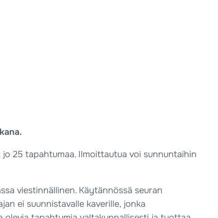
ikana.
 jo 25 tapahtumaa. Ilmoittautua voi sunnuntaihin
assa viestinnällinen. Käytännössä seuran
n ei suunnistavalle kaverille, jonka
levia tapahtumia valtakunnallisesti ja tuottaa