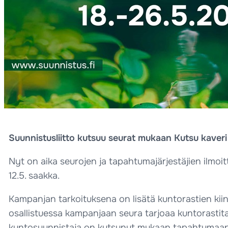
Suunnistusliitto kutsuu seurat mukaan Kutsu kaveri
Nyt on aika seurojen ja tapahtumajärjestäjien ilmo
12.5. saakka.
Kampanjan tarkoituksena on lisätä kuntorastien kii
osallistuessa kampanjaan seura tarjoaa kuntorastita
kuntosuunnistaja on kutsunut mukaan tapahtumaan. S