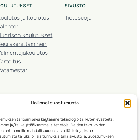
KOULUTUKSET
SIVUSTO
oulutus ja koulutus­
Tietosuoja
alenteri
Nuorison koulutukset
Seura­kehittäminen
almentaja­koulutus
artoitus
Ratamestari
Hallinnoi suostumusta
emuksen tarjoamiseksi käytämme teknologioita, kuten evästeitä,
emme ja/tai käyttääksemme laitetietoja. Näiden tekniikoiden
n antaa meille mahdollisuuden käsitellä tietoja, kuten
ytymistä tai yksilöllisiä tunnuksia tällä sivustolla. Suostumuksen