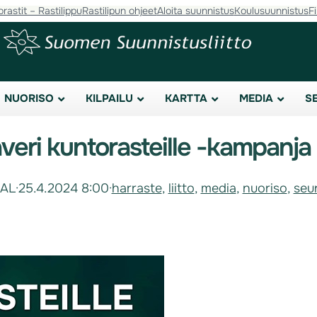
orastit – Rastilippu
Rastilipun ohjeet
Aloita suunnistus
Koulusuunnistus
F
NUORISO
KILPAILU
KARTTA
MEDIA
S
veri kuntorasteille -kampanja
-AL
·
25.4.2024 8:00
·
harraste
, 
liitto
, 
media
, 
nuoriso
, 
seu