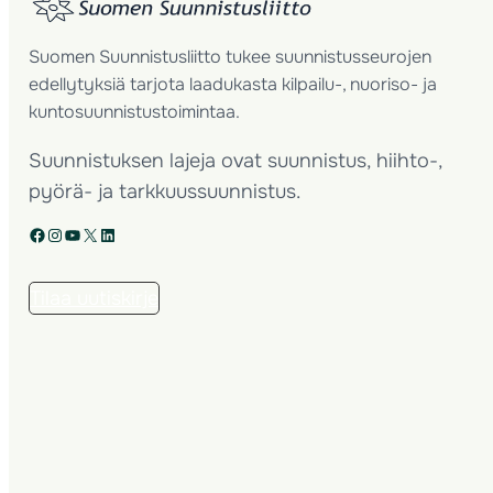
Suomen Suunnistusliitto tukee suunnistusseurojen
edellytyksiä tarjota laadukasta kilpailu-, nuoriso- ja
kuntosuunnistustoimintaa.
Suunnistuksen lajeja ovat suunnistus, hiihto-,
pyörä- ja tarkkuussuunnistus.
Facebook
Instagram
YouTube
X
LinkedIn
Tilaa uutiskirje