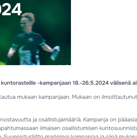
 kuntorasteille -kampanjaan 18.-26.5.2024 välisenä a
ittautua mukaan kampanjaan. Mukaan on ilmoittautunut
nnostavuutta ja osallistujamääriä. Kampanja on pääasi
pahtumassaan ilmaisen osallistumisen kuntosuunnistaja
uunnistusliitto markkinoi kampanjaa ja siinä mukana o