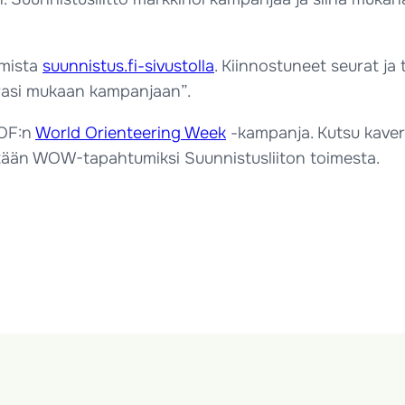
umista
suunnistus.fi-sivustolla
. Kiinnostuneet seurat ja
urasi mukaan kampanjaan”.
IOF:n
World Orienteering Week
-kampanja. Kutsu kaver
tään WOW-tapahtumiksi Suunnistusliiton toimesta.