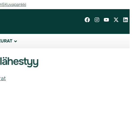
in5
Kuvapankki
EURAT
 lähestyy
rat