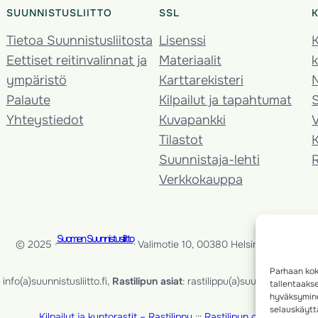
SUUNNISTUSLIITTO
SSL
Tietoa Suunnistusliitosta
Lisenssi
K
Eettiset reitinvalinnat ja
Materiaalit
k
ympäristö
Karttarekisteri
Palaute
Kilpailut ja tapahtumat
Yhteystiedot
Kuvapankki
V
Tilastot
K
Suunnistaja-lehti
Verkkokauppa
Suomen Suunnistusliitto
© 2025 ·
· Valimotie 10, 00380 Helsinki, Finland
Parhaan kok
info(a)suunnistusliitto.fi,
Rastilipun asiat
: rastilippu(a)suunnistusliitto.fi
tallentaaks
hyväksymine
selauskäyttä
Kilpailut ja kuntorastit – Rastilippu
:::
Rastilipun ohjeet