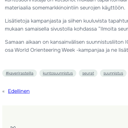
materiaalia somemarkkinointiin seurojen käyttöön.
Lisätietoja kampanjasta ja siihen kuuluvista tapaht
mukaan samaisella sivustolla kohdassa ”Ilmoita se
Samaan aikaan on kansainvälisen suunnistusliiton 
osa World Orienteering Week -kampanjaa ja ne lisä
#kaverirasteilla
kuntosuunnistus
seurat
suunnistus
«
Edellinen