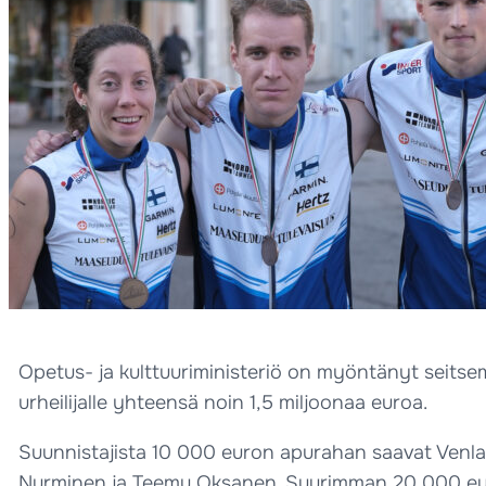
Opetus- ja kulttuuriministeriö on myöntänyt seitsem
urheilijalle yhteensä noin 1,5 miljoonaa euroa.
Suunnistajista 10 000 euron apurahan saavat Venla 
Nurminen ja Teemu Oksanen. Suurimman 20 000 euron