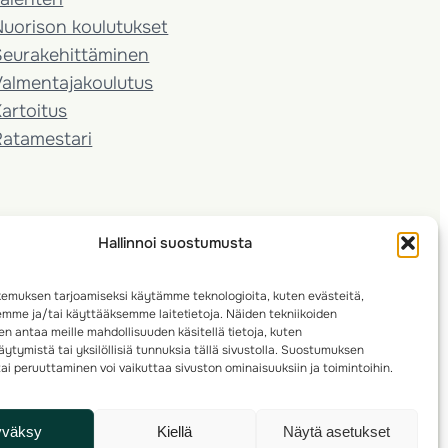
Nuorison koulutukset
Seura­kehittäminen
almentaja­koulutus
artoitus
Ratamestari
Hallinnoi suostumusta
emuksen tarjoamiseksi käytämme teknologioita, kuten evästeitä,
emme ja/tai käyttääksemme laitetietoja. Näiden tekniikoiden
n antaa meille mahdollisuuden käsitellä tietoja, kuten
ytymistä tai yksilöllisiä tunnuksia tällä sivustolla. Suostumuksen
ai peruuttaminen voi vaikuttaa sivuston ominaisuuksiin ja toimintoihin.
yväksy
Kiellä
Näytä asetukset