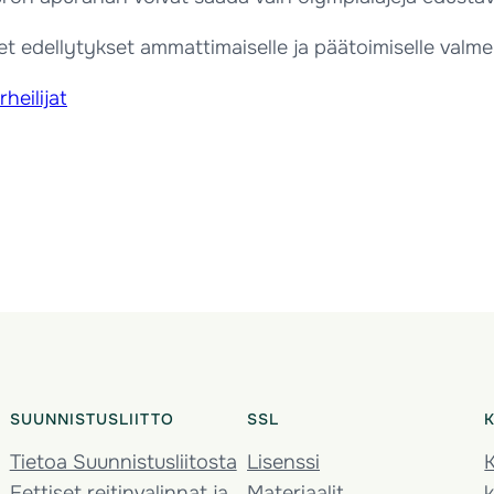
t edellytykset ammattimaiselle ja päätoimiselle valme
heilijat
SUUNNISTUSLIITTO
SSL
Tietoa Suunnistusliitosta
Lisenssi
K
Eettiset reitinvalinnat ja
Materiaalit
k