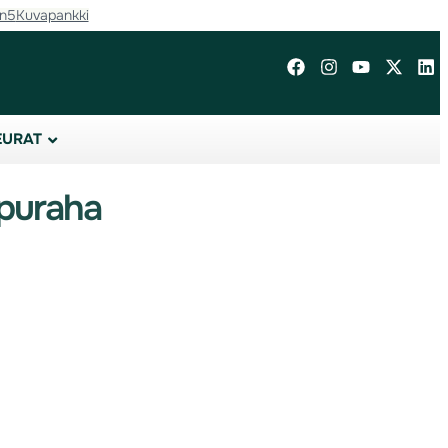
in5
Kuvapankki
EURAT
apuraha