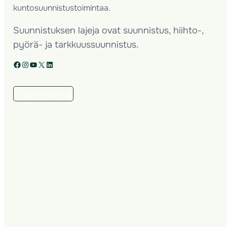
kuntosuunnistustoimintaa.
Suunnistuksen lajeja ovat suunnistus, hiihto-,
pyörä- ja tarkkuussuunnistus.
Facebook
Instagram
YouTube
X
LinkedIn
Tilaa uutiskirje