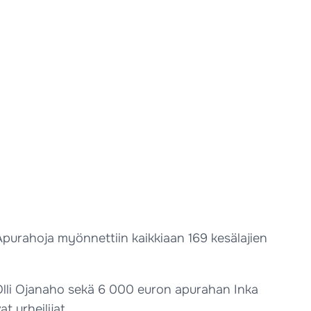
Apurahoja myönnettiin kaikkiaan 169 kesälajien
a Olli Ojanaho sekä 6 000 euron apurahan Inka
 urheilijat.