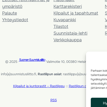
ympäristö
Karttarekisteri
Palaute
Kilpailut ja tapahtumat
Yhteystiedot
Kuvapankki
V
Tilastot
K
Suunnistaja-lehti
Verkkokauppa
Suomen Suunnistusliitto
© 2025 ·
· Valimotie 10, 00380 Helsinki, Finland
Parhaan kok
info(a)suunnistusliitto.fi,
Rastilipun asiat
: rastilippu(a)suunnistusliitto.fi
tallentaaks
hyväksymine
selauskäyttä
Kilpailut ja kuntorastit – Rastilippu
:::
Rastilipun ohjeet
jättäminen t
RSS
H