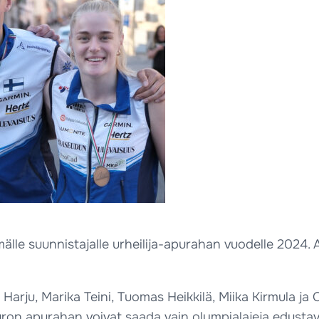
älle suunnistajalle urheilija-apurahan vuodelle 2024. 
Harju, Marika Teini, Tuomas Heikkilä, Miika Kirmula j
 apurahan voivat saada vain olympialajeja edustavat