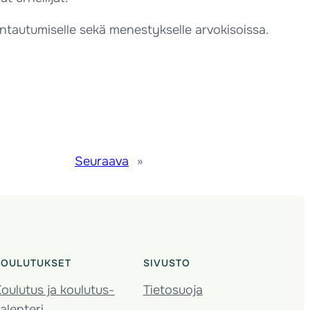
ntautumiselle sekä menestykselle arvokisoissa.
Seuraava
»
KOULUTUKSET
SIVUSTO
oulutus ja koulutus­
Tietosuoja
alenteri