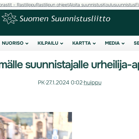
orastit – Rastilippu
Rastilipun ohjeet
Aloita suunnistus
Koulusuunnistus
F
NUORISO
KILPAILU
KARTTA
MEDIA
S
mälle suunnistajalle urheilija-
PK
·
27.1.2024 0:02
·
huippu